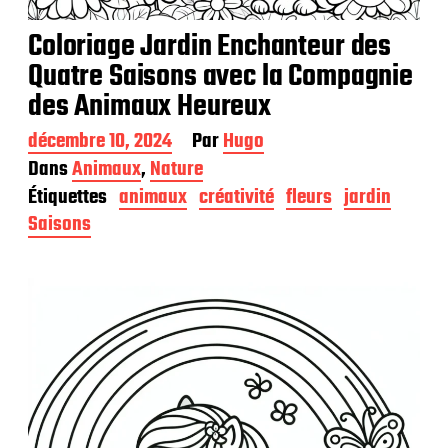
Coloriage Jardin Enchanteur des
Quatre Saisons avec la Compagnie
des Animaux Heureux
D
décembre 10, 2024
Par
Hugo
a
Dans
Animaux
,
Nature
t
Étiquettes
animaux
créativité
fleurs
jardin
e
d
Saisons
e
p
u
b
l
i
c
a
t
i
o