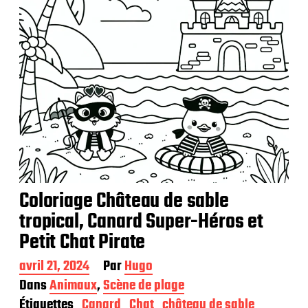
Coloriage Château de sable
tropical, Canard Super-Héros et
Petit Chat Pirate
D
avril 21, 2024
Par
Hugo
a
Dans
Animaux
,
Scène de plage
t
Étiquettes
Canard
Chat
château de sable
e