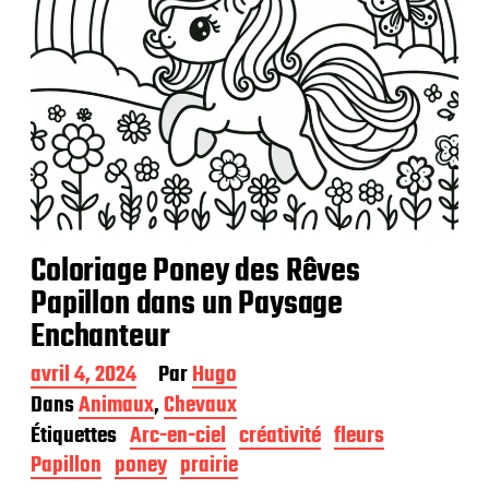
n
Coloriage Poney des Rêves
Papillon dans un Paysage
Enchanteur
D
avril 4, 2024
Par
Hugo
a
Dans
Animaux
,
Chevaux
t
Étiquettes
Arc-en-ciel
créativité
fleurs
e
d
Papillon
poney
prairie
e