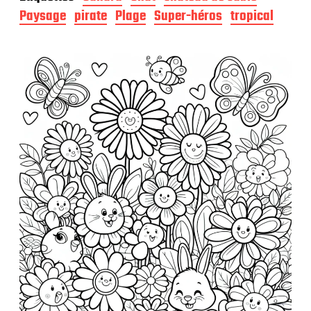
d
Paysage
pirate
Plage
Super-héros
tropical
e
p
u
b
l
i
c
a
t
i
o
n