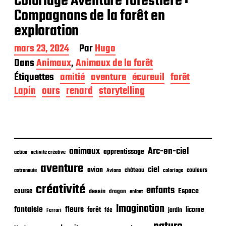
Coloriage Aventure forestière :
Compagnons de la forêt en
exploration
D
mars 23, 2024
Par
Hugo
a
Dans
Animaux
,
Animaux de la forêt
t
Étiquettes
amitié
aventure
écureuil
forêt
e
d
Lapin
ours
renard
storytelling
e
p
u
b
l
i
animaux
Arc-en-ciel
apprentissage
action
activité créative
c
aventure
a
ciel
avion
château
coloriage
couleurs
astronaute
Avions
t
créativité
i
enfants
Espace
course
dessin
dragon
enfant
o
Imagination
n
fantaisie
fleurs
forêt
licorne
jardin
fée
Ferrari