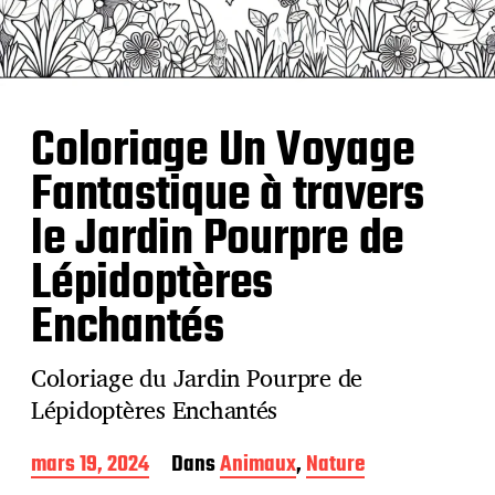
Coloriage Un Voyage
Fantastique à travers
le Jardin Pourpre de
Lépidoptères
Enchantés
Coloriage du Jardin Pourpre de
Lépidoptères Enchantés
D
mars 19, 2024
Dans
Animaux
,
Nature
a