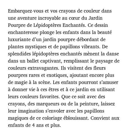
t
e
Embarquez-vous et vos crayons de couleur dans
d
une aventure incroyable au cœur du Jardin
e
Pourpre de Lépidoptères Enchantés. Ce dessin
p
u
enchanteresse plonge les enfants dans la beauté
b
luxuriante d’un jardin pourpre débordant de
l
plantes mystiques et de papillons vibrants. De
i
splendides lépidoptères enchantés mènent la danse
c
a
dans un ballet captivant, remplissant le paysage de
t
couleurs extravagantes. Ils visitent des fleurs
i
pourpres rares et exotiques, ajoutant encore plus
o
de magie à la scène. Les enfants pourront s’amuser
n
à donner vie à ces êtres et à ce jardin en utilisant
leurs couleurs favorites. Que ce soit avec des
crayons, des marqueurs ou de la peinture, laissez
leur imagination s’envoler avec les papillons
magiques de ce coloriage éblouissant. Convient aux
enfants de 4 ans et plus.