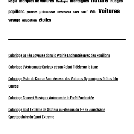
nature
nuages
marques de voitures
montagnes
Magie
Montagne
Voitures
papillons
princesse
surf
Ville
planètes
Skateboard
Soleil
étoiles
voyage
éducation
Coloriage La Fée Joyeuse dans la Prairie Enchantée avec des Papillons
Coloriage L’Astronaute Curieux et son Robot Fidèle sur la Lune
Coloriage Piste de Course Animée avec des Voitures Dynamiques Prêtes à la
Course
Coloriage Concert Musiquer Animaux de la Forêt Enchantée
Coloriage Saut Extrême de Skateur au-dessus du T-Rex : une Scène
Spectaculaire du Sport Extreme