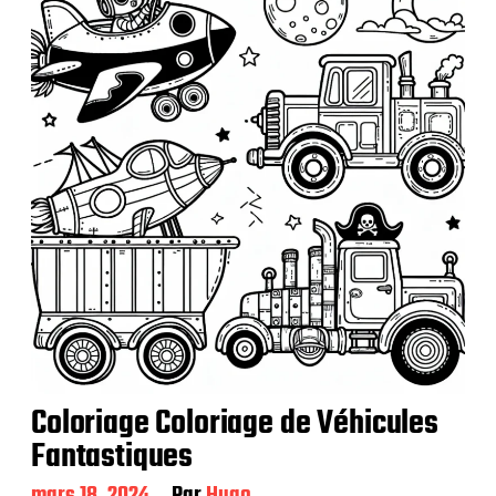
Coloriage Coloriage de Véhicules
Fantastiques
D
mars 18, 2024
Par
Hugo