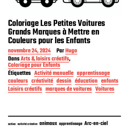
Coloriage Les Petites Voitures
Grands Marques à Mettre en
Couleurs pour les Enfants
D
novembre 24, 2024
Par
Hugo
a
Dans
Arts & loisirs créatifs
,
t
Coloriage pour Enfants
e
Étiquettes
Activité manuelle
apprentissage
d
e
couleurs
créativité
dessin
éducation
enfants
p
Loisirs créatifs
marques de voitures
Voitures
u
b
l
i
c
a
animaux
Arc-en-ciel
apprentissage
t
action
activité créative