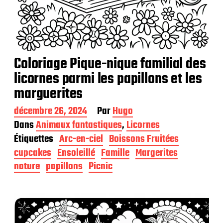
Coloriage Pique-nique familial des
licornes parmi les papillons et les
marguerites
D
décembre 26, 2024
Par
Hugo
a
Dans
Animaux fantastiques
,
Licornes
t
Étiquettes
Arc-en-ciel
Boissons Fruitées
e
d
cupcakes
Ensoleillé
Famille
Margerites
e
nature
papillons
Picnic
p
u
b
l
i
c