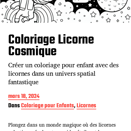
Coloriage Licorne
Cosmique
Créer un coloriage pour enfant avec des
licornes dans un univers spatial
fantastique
D
mars 18, 2024
a
Dans
Coloriage pour Enfants
,
Licornes
t
e
d
Plongez dans un monde magique où des licornes
e