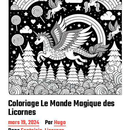
a
t
i
o
n
Coloriage Le Monde Magique des
Licornes
D
mars 19, 2024
Par
Hugo
a