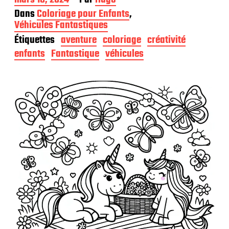
a
Dans
Coloriage pour Enfants
,
t
Véhicules Fantastiques
e
Étiquettes
aventure
coloriage
créativité
d
e
enfants
Fantastique
véhicules
p
u
b
l
i
c
a
t
i
o
n