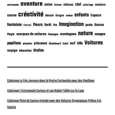
i
aventure
ciel
avion
château
coloriage
couleurs
astronaute
Avions
o
n
créativité
enfants
Espace
course
dessin
dragon
enfant
Imagination
fantaisie
fleurs
forêt
licorne
jardin
fée
Ferrari
nature
nuages
marques de voitures
montagnes
Magie
Montagne
Voitures
papillons
princesse
surf
Ville
planètes
Skateboard
Soleil
étoiles
voyage
éducation
Coloriage La Fée Joyeuse dans la Prairie Enchantée avec des Papillons
Coloriage L’Astronaute Curieux et son Robot Fidèle sur la Lune
Coloriage Piste de Course Animée avec des Voitures Dynamiques Prêtes à la
Course