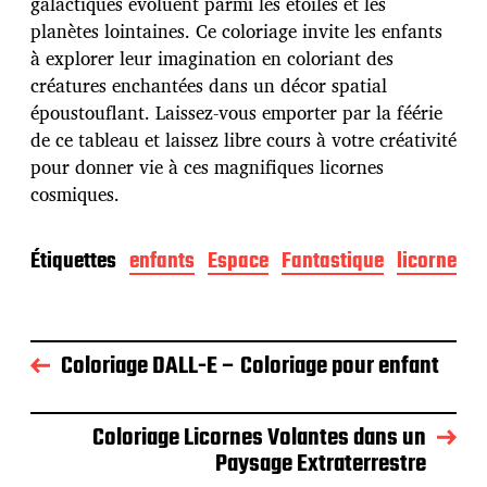
p
galactiques évoluent parmi les étoiles et les
u
planètes lointaines. Ce coloriage invite les enfants
b
à explorer leur imagination en coloriant des
l
créatures enchantées dans un décor spatial
i
c
époustouflant. Laissez-vous emporter par la féérie
a
de ce tableau et laissez libre cours à votre créativité
t
pour donner vie à ces magnifiques licornes
i
cosmiques.
o
n
Étiquettes
enfants
Espace
Fantastique
licorne
Coloriage DALL-E – Coloriage pour enfant
Coloriage Licornes Volantes dans un
Paysage Extraterrestre