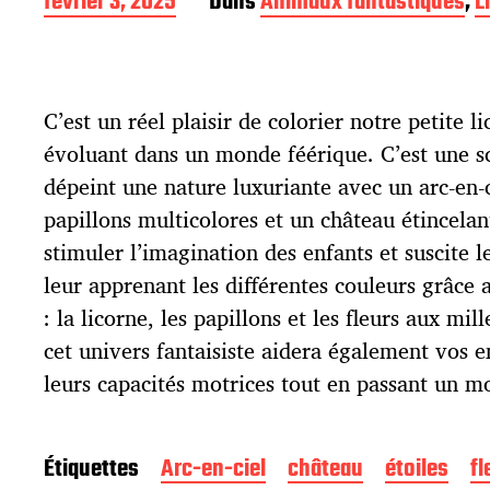
D
février 3, 2025
Dans
Animaux fantastiques
,
L
a
t
e
d
C’est un réel plaisir de colorier notre petite l
e
p
évoluant dans un monde féérique. C’est une 
u
dépeint une nature luxuriante avec un arc-en-
b
l
papillons multicolores et un château étincelan
i
stimuler l’imagination des enfants et suscite l
c
leur apprenant les différentes couleurs grâce
a
t
: la licorne, les papillons et les fleurs aux mil
i
cet univers fantaisiste aidera également vos 
o
leurs capacités motrices tout en passant un 
n
Étiquettes
Arc-en-ciel
château
étoiles
fl