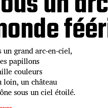
ous un arc
monde féér
 un grand arc-en-ciel,
des papillons
ille couleurs
u loin, un château
ône sous un ciel étoilé.