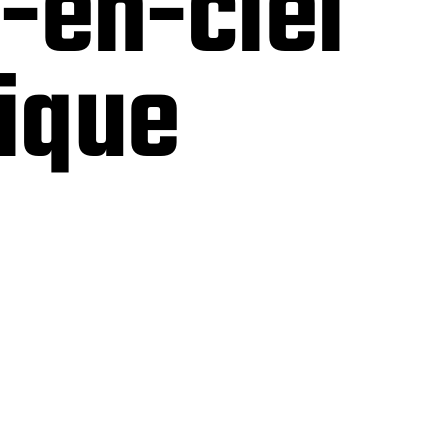
-en-ciel
ique