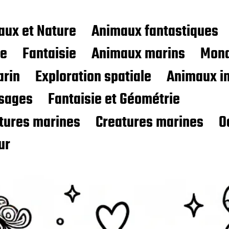
aux et Nature
Animaux fantastiques
ce
Fantaisie
Animaux marins
Mond
rin
Exploration spatiale
Animaux i
sages
Fantaisie et Géométrie
atures marines
Creatures marines
O
ur