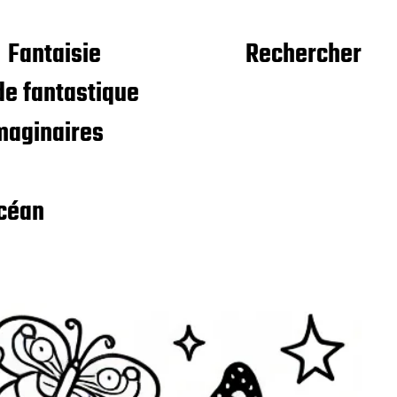
Fantaisie
Rechercher
e fantastique
maginaires
céan