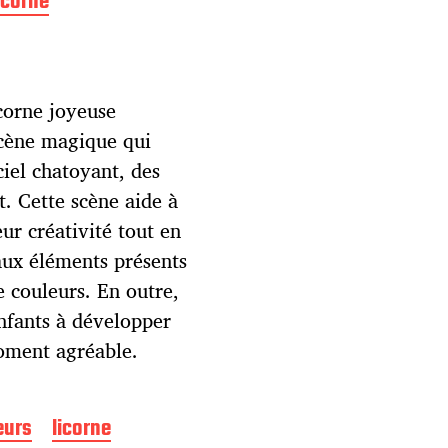
icorne
icorne joyeuse
scène magique qui
ciel chatoyant, des
t. Cette scène aide à
eur créativité tout en
 aux éléments présents
le couleurs. En outre,
enfants à développer
moment agréable.
eurs
licorne