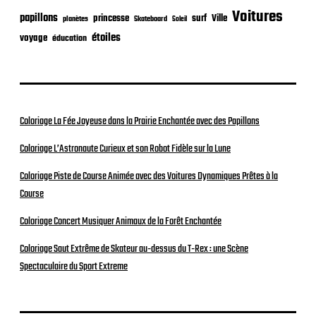
Voitures
papillons
princesse
surf
Ville
planètes
Skateboard
Soleil
étoiles
voyage
éducation
Coloriage La Fée Joyeuse dans la Prairie Enchantée avec des Papillons
Coloriage L’Astronaute Curieux et son Robot Fidèle sur la Lune
Coloriage Piste de Course Animée avec des Voitures Dynamiques Prêtes à la
Course
Coloriage Concert Musiquer Animaux de la Forêt Enchantée
Coloriage Saut Extrême de Skateur au-dessus du T-Rex : une Scène
Spectaculaire du Sport Extreme