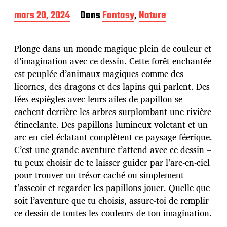
D
mars 20, 2024
Dans
Fantasy
,
Nature
a
t
e
Plonge dans un monde magique plein de couleur et
d
d’imagination avec ce dessin. Cette forêt enchantée
e
est peuplée d’animaux magiques comme des
p
u
licornes, des dragons et des lapins qui parlent. Des
b
fées espiègles avec leurs ailes de papillon se
l
cachent derrière les arbres surplombant une rivière
i
étincelante. Des papillons lumineux voletant et un
c
a
arc-en-ciel éclatant complètent ce paysage féerique.
t
C’est une grande aventure t’attend avec ce dessin –
i
tu peux choisir de te laisser guider par l’arc-en-ciel
o
pour trouver un trésor caché ou simplement
n
t’asseoir et regarder les papillons jouer. Quelle que
soit l’aventure que tu choisis, assure-toi de remplir
ce dessin de toutes les couleurs de ton imagination.