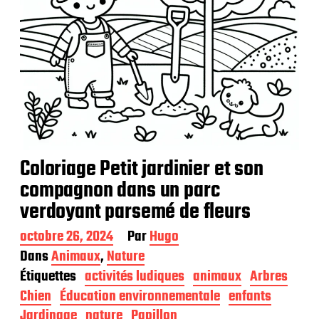
Coloriage Petit jardinier et son
compagnon dans un parc
verdoyant parsemé de fleurs
D
octobre 26, 2024
Par
Hugo
a
Dans
Animaux
,
Nature
t
Étiquettes
activités ludiques
animaux
Arbres
e
d
Chien
Éducation environnementale
enfants
e
Jardinage
nature
Papillon