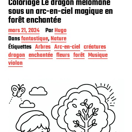
Coloriage Le dragon mélomane
sous un arc-en-ciel magique en
forêt enchantée
D
mars 21, 2024
Par
Hugo
a
Dans
fantastique
,
Nature
t
Étiquettes
Arbres
Arc-en-ciel
créatures
e
d
dragon
enchantée
fleurs
forêt
Musique
e
violon
p
u
b
l
i
c
a
t
i
o
n