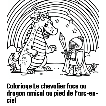
i
c
a
t
i
o
n
Coloriage Le chevalier face au
dragon amical au pied de l’arc-en-
ciel