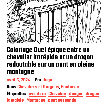
Coloriage Duel épique entre un
chevalier intrépide et un dragon
redoutable sur un pont en pleine
montagne
D
avril 6, 2024
Par
Hugo
a
Dans
Chevaliers et Dragons
,
Fantaisie
t
Étiquettes
aventure
Chevalier
danger
dragon
e
d
fantaisie
Montagne
pont suspendu
e