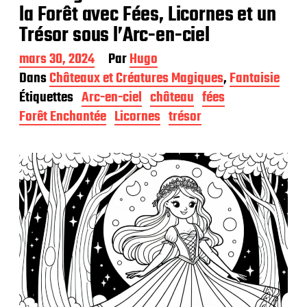
la Forêt avec Fées, Licornes et un
Trésor sous l’Arc-en-ciel
D
mars 30, 2024
Par
Hugo
a
Dans
Châteaux et Créatures Magiques
,
Fantaisie
t
Étiquettes
Arc-en-ciel
château
fées
e
d
Forêt Enchantée
Licornes
trésor
e
p
u
b
l
i
c
a
t
i
o
n