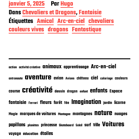
D
janvier 5, 2025
Par
Hugo
a
Dans
Chevaliers et Dragons
,
Fantaisie
t
Étiquettes
Amical
Arc-en-ciel
chevaliers
e
d
couleurs vives
dragons
Fantastique
e
p
u
b
l
i
animaux
Arc-en-ciel
apprentissage
action
activité créative
c
aventure
a
ciel
avion
château
coloriage
couleurs
astronaute
Avions
t
créativité
i
enfants
Espace
course
dessin
dragon
enfant
o
Imagination
n
fantaisie
fleurs
forêt
licorne
jardin
fée
Ferrari
nature
nuages
marques de voitures
montagnes
Magie
Montagne
Voitures
papillons
princesse
surf
Ville
planètes
Skateboard
Soleil
étoiles
voyage
éducation