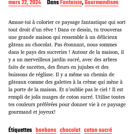
D
mars 22, 2024
Dans
Fantaisie
,
Gourmandises
a
t
e
Amuse-toi à colorier ce paysage fantastique qui sort
d
tout droit d’un rêve ! Dans ce dessin, tu trouveras
e
une grande maison qui ressemble à un délicieux
p
u
gâteau au chocolat. Pas étonnant, nous sommes
b
dans le pays des sucreries ! Autour de la maison, il
l
y a un merveilleux jardin sucré, avec des arbres
i
faits de sucettes, des fleurs en jujubes et des
c
a
buissons de réglisse. Il y a même un chemin de
t
gâteaux comme des galettes à la crème qui mène à
i
la porte de la maison. Et n’oublie pas le ciel ! Il est
o
rempli de jolis nuages de coton sucré. Utilise toutes
n
tes couleurs préférées pour donner vie à ce paysage
gourmand et joyeux!
Étiquettes
bonbons
chocolat
coton sucré