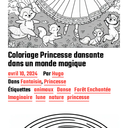
Coloriage Princesse dansante
dans un monde magique
D
avril 10, 2024
Par
Hugo
a
Dans
Fantaisie
,
Princesse
t
Étiquettes
animaux
Danse
Forêt Enchantée
e
d
Imaginaire
lune
nature
princesse
e
p
u
b
l