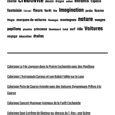
créativité
i
enfants
Espace
course
dessin
dragon
enfant
o
Imagination
n
fantaisie
fleurs
forêt
licorne
jardin
fée
Ferrari
nature
nuages
marques de voitures
montagnes
Magie
Montagne
Voitures
papillons
princesse
surf
Ville
planètes
Skateboard
Soleil
étoiles
voyage
éducation
Coloriage La Fée Joyeuse dans la Prairie Enchantée avec des Papillons
Coloriage L’Astronaute Curieux et son Robot Fidèle sur la Lune
Coloriage Piste de Course Animée avec des Voitures Dynamiques Prêtes à la
Course
Coloriage Concert Musiquer Animaux de la Forêt Enchantée
Coloriage Saut Extrême de Skateur au-dessus du T-Rex : une Scène