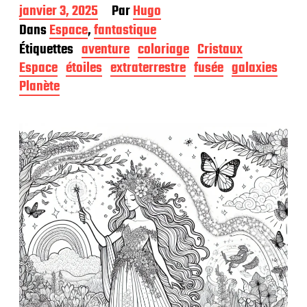
D
janvier 3, 2025
Par
Hugo
a
Dans
Espace
,
fantastique
t
Étiquettes
aventure
coloriage
Cristaux
e
d
Espace
étoiles
extraterrestre
fusée
galaxies
e
Planète
p
u
b
l
i
c
a
t
i
o
n