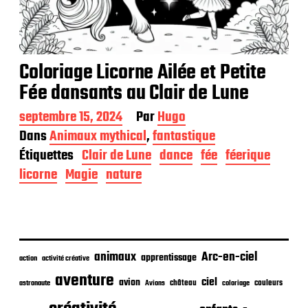
Coloriage Licorne Ailée et Petite
Fée dansants au Clair de Lune
D
septembre 15, 2024
Par
Hugo
a
Dans
Animaux mythical
,
fantastique
t
Étiquettes
Clair de Lune
dance
fée
féerique
e
d
licorne
Magie
nature
e
p
u
b
l
i
animaux
Arc-en-ciel
apprentissage
action
activité créative
c
aventure
a
ciel
avion
château
coloriage
couleurs
astronaute
Avions
t