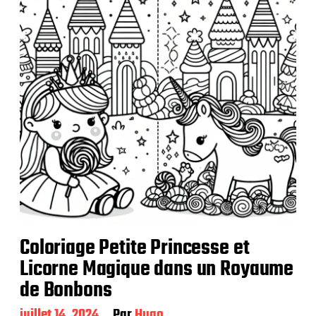
c
a
t
i
o
n
Coloriage Petite Princesse et
Licorne Magique dans un Royaume
de Bonbons
D
juillet 14, 2024
Par
Hugo