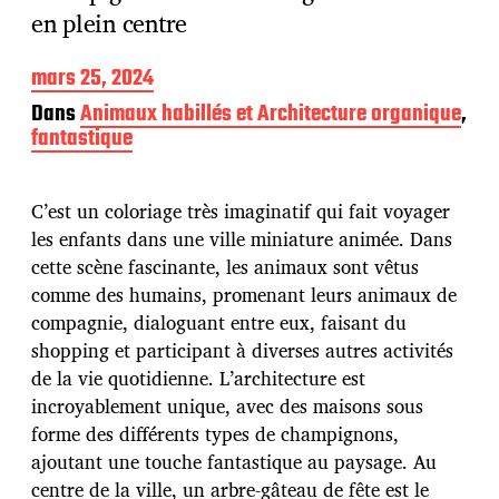
en plein centre
D
mars 25, 2024
a
Dans
Animaux habillés et Architecture organique
,
t
fantastique
e
d
e
p
C’est un coloriage très imaginatif qui fait voyager
u
les enfants dans une ville miniature animée. Dans
b
cette scène fascinante, les animaux sont vêtus
l
comme des humains, promenant leurs animaux de
i
c
compagnie, dialoguant entre eux, faisant du
a
shopping et participant à diverses autres activités
t
de la vie quotidienne. L’architecture est
i
incroyablement unique, avec des maisons sous
o
n
forme des différents types de champignons,
ajoutant une touche fantastique au paysage. Au
centre de la ville, un arbre-gâteau de fête est le