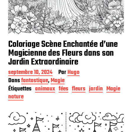
Coloriage Scène Enchantée d’une
Magicienne des Fleurs dans son
Jardin Extraordinaire
D
septembre 10, 2024
Par
Hugo
a
Dans
fantastique
,
Magie
t
Étiquettes
animaux
fées
fleurs
jardin
Magie
e
d
nature
e
p
u
b
l
i