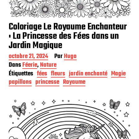
Coloriage Le Royaume Enchanteur
: La Princesse des Fées dans un
Jardin Magique
D
octobre 21, 2024
Par
Hugo
a
Dans
Féerie
,
Nature
t
Étiquettes
fées
fleurs
jardin enchanté
Magie
e
d
papillons
princesse
Royaume
e
p
u
b
l
i
c
a
t