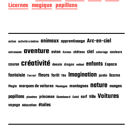
d
Licornes
magique
papillons
e
p
u
b
l
i
animaux
Arc-en-ciel
apprentissage
action
activité créative
c
aventure
a
ciel
avion
château
coloriage
couleurs
astronaute
Avions
t
créativité
i
enfants
Espace
course
dessin
dragon
enfant
o
Imagination
n
fantaisie
fleurs
forêt
licorne
jardin
fée
Ferrari
nature
nuages
marques de voitures
montagnes
Magie
Montagne
Voitures
papillons
princesse
surf
Ville
planètes
Skateboard
Soleil
étoiles
voyage
éducation