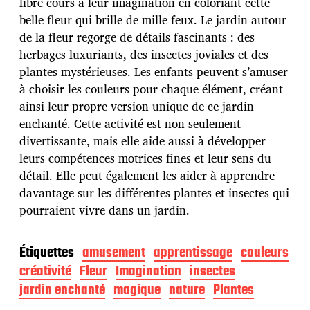
u
libre cours à leur imagination en coloriant cette
b
belle fleur qui brille de mille feux. Le jardin autour
l
de la fleur regorge de détails fascinants : des
i
herbages luxuriants, des insectes joviales et des
c
a
plantes mystérieuses. Les enfants peuvent s’amuser
t
à choisir les couleurs pour chaque élément, créant
i
ainsi leur propre version unique de ce jardin
o
enchanté. Cette activité est non seulement
n
divertissante, mais elle aide aussi à développer
leurs compétences motrices fines et leur sens du
détail. Elle peut également les aider à apprendre
davantage sur les différentes plantes et insectes qui
pourraient vivre dans un jardin.
Étiquettes
amusement
apprentissage
couleurs
créativité
Fleur
Imagination
insectes
jardin enchanté
magique
nature
Plantes