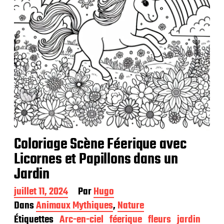
i
o
n
Coloriage Scène Féerique avec
Licornes et Papillons dans un
Jardin
D
juillet 11, 2024
Par
Hugo
a
Dans
Animaux Mythiques
,
Nature
t
Étiquettes
Arc-en-ciel
féerique
fleurs
jardin
e