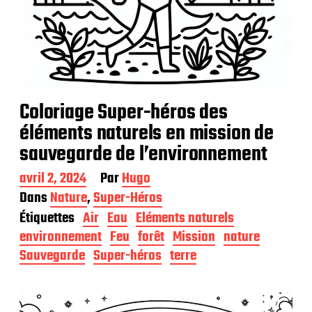
Coloriage Super-héros des
éléments naturels en mission de
sauvegarde de l’environnement
D
avril 2, 2024
Par
Hugo
a
Dans
Nature
,
Super-Héros
t
Étiquettes
Air
Eau
Eléments naturels
e
d
environnement
Feu
forêt
Mission
nature
e
Sauvegarde
Super-héros
terre
p
u
b
l