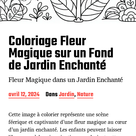
Coloriage Fleur
Magique sur un Fond
de Jardin Enchanté
Fleur Magique dans un Jardin Enchanté
D
avril 12, 2024
Dans
Jardin
,
Nature
a
t
e
Cette image à colorier représente une scène
d
féerique et captivante d’une fleur magique au cœur
e
d’un jardin enchanté. Les enfants peuvent laisser
p