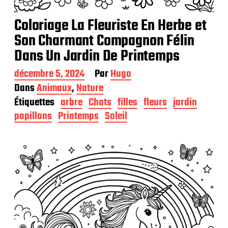
Coloriage La Fleuriste En Herbe et
Son Charmant Compagnon Félin
Dans Un Jardin De Printemps
D
décembre 5, 2024
Par
Hugo
a
Dans
Animaux
,
Nature
t
Étiquettes
arbre
Chats
filles
fleurs
jardin
e
d
papillons
Printemps
Soleil
e
p
u
b
l
i
c
a
t
i
o