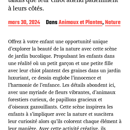
à leurs côtés.
D
mars 30, 2024
Dans
Animaux et Plantes
,
Nature
a
t
e
Offrez à votre enfant une opportunité unique
d
d’explorer la beauté de la nature avec cette scène
e
de jardin bucolique. Propulsant les enfants dans
p
u
une réalité où un petit garçon et une petite fille
b
avec leur chiot plantent des graines dans un jardin
l
luxuriant, ce dessin englobe l’innocence et
i
l’harmonie de l’enfance. Les détails abondent ici,
c
a
avec une myriade de fleurs vibrantes, d’animaux
t
forestiers curieux, de papillons gracieux et
i
d’oiseaux gazouillants. Cette scène inspirera les
o
enfants à s’impliquer avec la nature et suscitera
n
leur curiosité alors qu’ils colorent chaque élément à
leur manière. Avec cette activité créative, ils