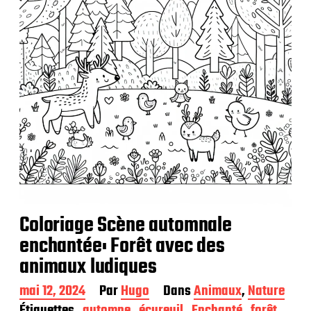
Coloriage Scène automnale
enchantée: Forêt avec des
animaux ludiques
D
mai 12, 2024
Par
Hugo
Dans
Animaux
,
Nature
a
Étiquettes
automne
écureuil
Enchanté
forêt