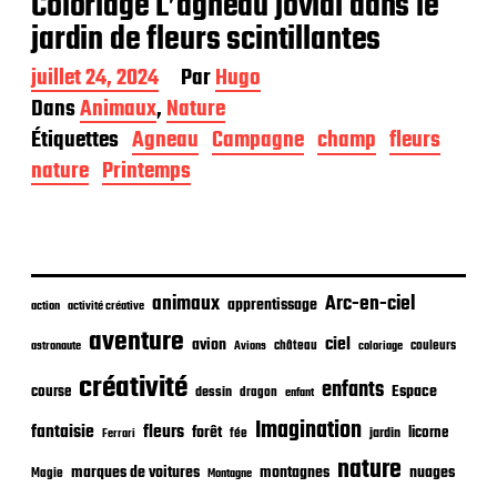
Coloriage L’agneau jovial dans le
jardin de fleurs scintillantes
D
juillet 24, 2024
Par
Hugo
a
Dans
Animaux
,
Nature
t
Étiquettes
Agneau
Campagne
champ
fleurs
e
d
nature
Printemps
e
p
u
b
l
i
animaux
Arc-en-ciel
apprentissage
action
activité créative
c
aventure
a
ciel
avion
château
coloriage
couleurs
astronaute
Avions
t
créativité
i
enfants
Espace
course
dessin
dragon
enfant
o
Imagination
n
fantaisie
fleurs
forêt
licorne
jardin
fée
Ferrari
nature
nuages
marques de voitures
montagnes
Magie
Montagne