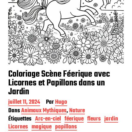
n
Coloriage Scène Féerique avec
Licornes et Papillons dans un
Jardin
D
juillet 11, 2024
Par
Hugo
a
Dans
Animaux Mythiques
,
Nature
t
Étiquettes
Arc-en-ciel
féerique
fleurs
jardin
e
d
Licornes
magique
papillons
e