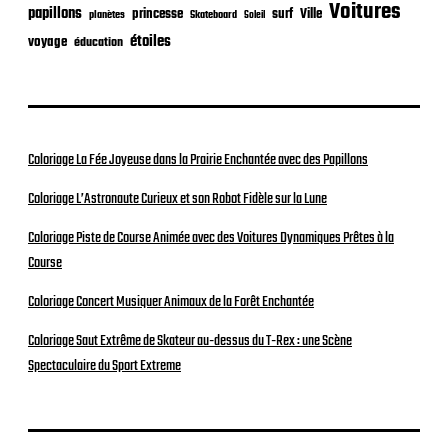
Voitures
papillons
princesse
surf
Ville
planètes
Skateboard
Soleil
étoiles
voyage
éducation
Coloriage La Fée Joyeuse dans la Prairie Enchantée avec des Papillons
Coloriage L’Astronaute Curieux et son Robot Fidèle sur la Lune
Coloriage Piste de Course Animée avec des Voitures Dynamiques Prêtes à la
Course
Coloriage Concert Musiquer Animaux de la Forêt Enchantée
Coloriage Saut Extrême de Skateur au-dessus du T-Rex : une Scène
Spectaculaire du Sport Extreme