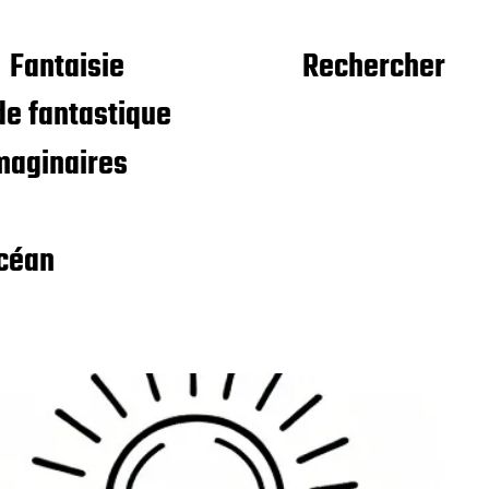
Fantaisie
Rechercher
e fantastique
maginaires
céan