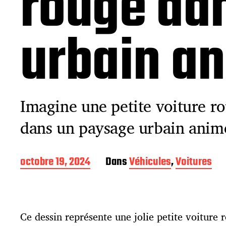
rouge da
urbain a
Imagine une petite voiture r
dans un paysage urbain anim
D
octobre 19, 2024
Dans
Véhicules
,
Voitures
a
t
e
d
Ce dessin représente une jolie petite voiture
e