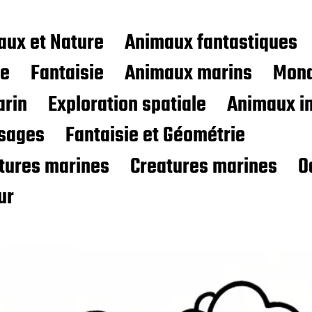
aux et Nature
Animaux fantastiques
ce
Fantaisie
Animaux marins
Mond
rin
Exploration spatiale
Animaux i
sages
Fantaisie et Géométrie
atures marines
Creatures marines
O
ur