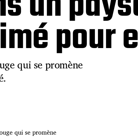
ns un pays
nimé pour 
ouge qui se promène
é.
 rouge qui se promène