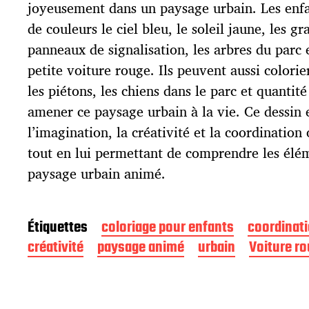
p
joyeusement dans un paysage urbain. Les enf
u
de couleurs le ciel bleu, le soleil jaune, les gra
b
l
panneaux de signalisation, les arbres du parc 
i
petite voiture rouge. Ils peuvent aussi colorier
c
les piétons, les chiens dans le parc et quantité
a
t
amener ce paysage urbain à la vie. Ce dessin
i
l’imagination, la créativité et la coordination
o
tout en lui permettant de comprendre les élém
n
paysage urbain animé.
Étiquettes
coloriage pour enfants
coordinati
créativité
paysage animé
urbain
Voiture r