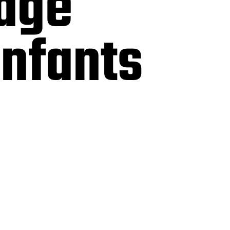
age
enfants