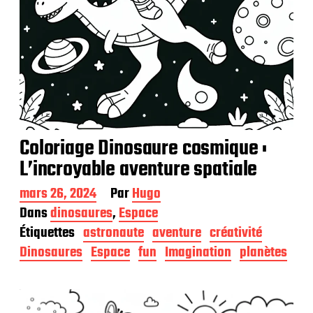
Coloriage Dinosaure cosmique :
L’incroyable aventure spatiale
D
mars 26, 2024
Par
Hugo
a
Dans
dinosaures
,
Espace
t
Étiquettes
astronaute
aventure
créativité
e
d
Dinosaures
Espace
fun
Imagination
planètes
e
p
u
b