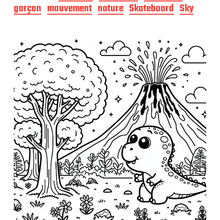
d
garçon
mouvement
nature
Skateboard
Sky
e
p
u
b
l
i
c
a
t
i
o
n