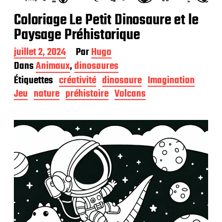
Coloriage Le Petit Dinosaure et le
Paysage Préhistorique
D
juillet 2, 2024
Par
Hugo
a
Dans
Animaux
,
dinosaures
t
Étiquettes
créativité
dinosaure
Imagination
e
d
Jeu
nature
préhistoire
Volcans
e
p
u
b
l
i
c
a
t
i
o
n