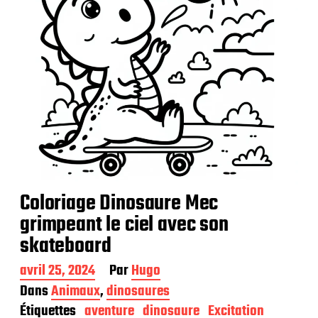
Coloriage Dinosaure Mec
grimpeant le ciel avec son
skateboard
D
avril 25, 2024
Par
Hugo
a
Dans
Animaux
,
dinosaures
t
Étiquettes
aventure
dinosaure
Excitation
e