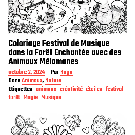
Coloriage Festival de Musique
dans la Forêt Enchantée avec des
Animaux Mélomanes
D
octobre 2, 2024
Par
Hugo
a
Dans
Animaux
,
Nature
t
Étiquettes
animaux
créativité
étoiles
festival
e
d
forêt
Magie
Musique
e
p
u
b
l
i