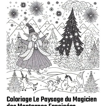
i
c
a
t
i
o
n
Coloriage Le Paysage du Magicien