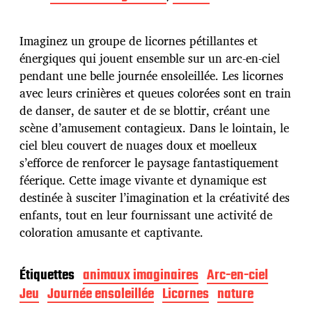
t
e
d
Imaginez un groupe de licornes pétillantes et
e
p
énergiques qui jouent ensemble sur un arc-en-ciel
u
pendant une belle journée ensoleillée. Les licornes
b
avec leurs crinières et queues colorées sont en train
l
de danser, de sauter et de se blottir, créant une
i
c
scène d’amusement contagieux. Dans le lointain, le
a
ciel bleu couvert de nuages doux et moelleux
t
s’efforce de renforcer le paysage fantastiquement
i
féerique. Cette image vivante et dynamique est
o
n
destinée à susciter l’imagination et la créativité des
enfants, tout en leur fournissant une activité de
coloration amusante et captivante.
Étiquettes
animaux imaginaires
Arc-en-ciel
Jeu
Journée ensoleillée
Licornes
nature