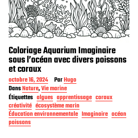
Coloriage Aquarium Imaginaire
sous l’océan avec divers poissons
et coraux
D
octobre 16, 2024
Par
Hugo
a
Dans
Nature
,
Vie marine
t
Étiquettes
algues
apprentissage
coraux
e
d
créativité
écosystème marin
e
Éducation environnementale
Imaginaire
océan
p
poissons
u
b
l