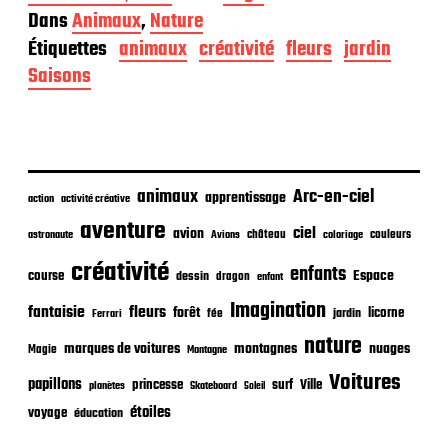
a
Dans
Animaux
,
Nature
t
Étiquettes
animaux
créativité
fleurs
jardin
e
d
Saisons
e
p
u
b
l
i
animaux
Arc-en-ciel
apprentissage
action
activité créative
c
aventure
a
ciel
avion
château
coloriage
couleurs
astronaute
Avions
t
créativité
i
enfants
Espace
course
dessin
dragon
enfant
o
Imagination
n
fantaisie
fleurs
forêt
licorne
jardin
fée
Ferrari
nature
nuages
marques de voitures
montagnes
Magie
Montagne
Voitures
papillons
princesse
surf
Ville
planètes
Skateboard
Soleil
étoiles
voyage
éducation