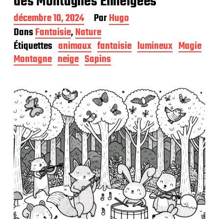
des Montagnes Enneigées
D
décembre 10, 2024
Par
Hugo
a
Dans
Fantaisie
,
Nature
t
Étiquettes
animaux
fantaisie
lumineux
Magie
e
d
Montagne
neige
Sapins
e
p
u
b
l
i
c
a
t
i
o
n