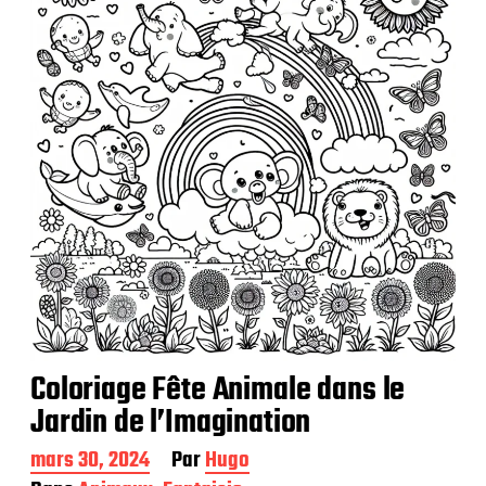
i
c
a
t
i
o
n
Coloriage Fête Animale dans le
Jardin de l’Imagination
D
mars 30, 2024
Par
Hugo
a