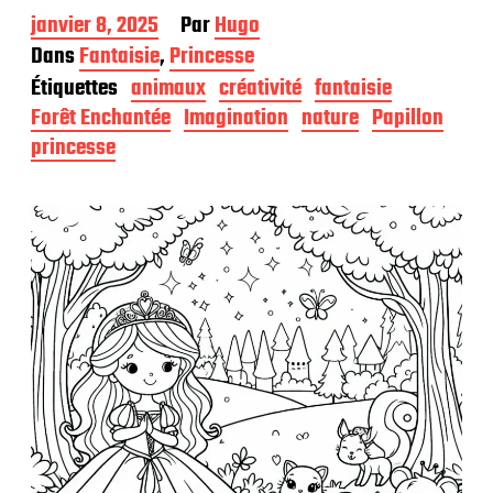
D
janvier 8, 2025
Par
Hugo
a
Dans
Fantaisie
,
Princesse
t
Étiquettes
animaux
créativité
fantaisie
e
d
Forêt Enchantée
Imagination
nature
Papillon
e
princesse
p
u
b
l
i
c
a
t
i
o
n