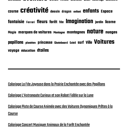
t
créativité
i
enfants
Espace
course
dessin
dragon
enfant
o
Imagination
n
fantaisie
fleurs
forêt
licorne
jardin
fée
Ferrari
nature
nuages
marques de voitures
montagnes
Magie
Montagne
Voitures
papillons
princesse
surf
Ville
planètes
Skateboard
Soleil
étoiles
voyage
éducation
Coloriage La Fée Joyeuse dans la Prairie Enchantée avec des Papillons
Coloriage L’Astronaute Curieux et son Robot Fidèle sur la Lune
Coloriage Piste de Course Animée avec des Voitures Dynamiques Prêtes à la
Course
Coloriage Concert Musiquer Animaux de la Forêt Enchantée