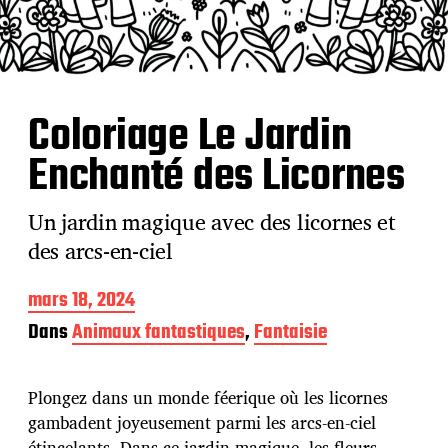
Coloriage Le Jardin
Enchanté des Licornes
Un jardin magique avec des licornes et
des arcs-en-ciel
D
mars 18, 2024
a
Dans
Animaux fantastiques
,
Fantaisie
t
e
d
Plongez dans un monde féerique où les licornes
e
p
gambadent joyeusement parmi les arcs-en-ciel
u
étincelants. Dans ce jardin magique, les fleurs