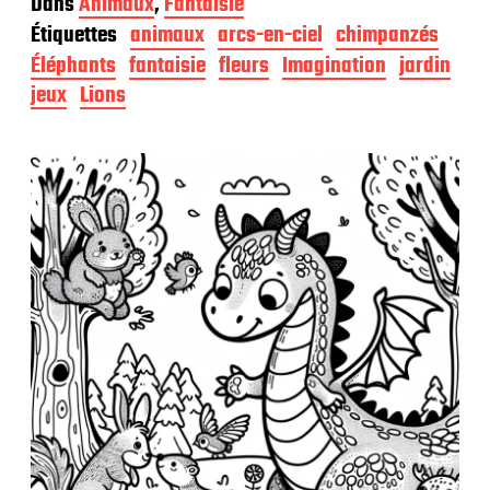
Dans
Animaux
,
Fantaisie
t
Étiquettes
animaux
arcs-en-ciel
chimpanzés
e
d
Éléphants
fantaisie
fleurs
Imagination
jardin
e
jeux
Lions
p
u
b
l
i
c
a
t
i
o
n