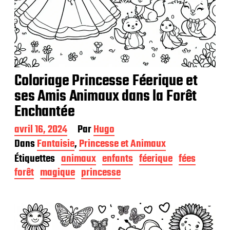
Coloriage Princesse Féerique et
ses Amis Animaux dans la Forêt
Enchantée
D
avril 16, 2024
Par
Hugo
a
Dans
Fantaisie
,
Princesse et Animaux
t
Étiquettes
animaux
enfants
féerique
fées
e
d
forêt
magique
princesse
e
p
u
b
l