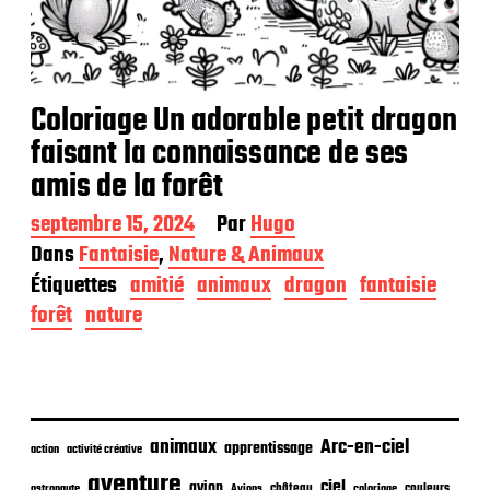
Coloriage Un adorable petit dragon
faisant la connaissance de ses
amis de la forêt
D
septembre 15, 2024
Par
Hugo
a
Dans
Fantaisie
,
Nature & Animaux
t
Étiquettes
amitié
animaux
dragon
fantaisie
e
d
forêt
nature
e
p
u
b
l
i
animaux
Arc-en-ciel
apprentissage
action
activité créative
c
aventure
a
ciel
avion
château
coloriage
couleurs
astronaute
Avions