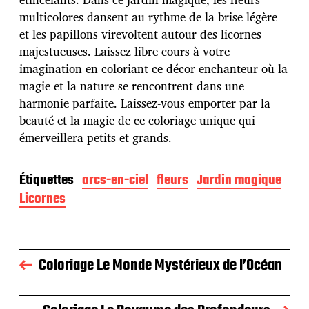
b
multicolores dansent au rythme de la brise légère
l
et les papillons virevoltent autour des licornes
i
c
majestueuses. Laissez libre cours à votre
a
imagination en coloriant ce décor enchanteur où la
t
magie et la nature se rencontrent dans une
i
harmonie parfaite. Laissez-vous emporter par la
o
n
beauté et la magie de ce coloriage unique qui
émerveillera petits et grands.
Étiquettes
arcs-en-ciel
fleurs
Jardin magique
Licornes
Coloriage Le Monde Mystérieux de l’Océan