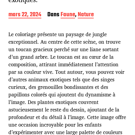
D
mars 22, 2024
Dans
Faune
,
Nature
a
t
e
Le coloriage présente un paysage de jungle
d
exceptionnel. Au centre de cette scène, on trouve
e
un toucan gracieux perché sur une liane sortant
p
u
d’un grand arbre. Le toucan est au cœur de la
b
composition, attirant immédiatement l’attention
l
par sa couleur vive. Tout autour, vous pouvez voir
i
d’autres animaux exotiques tels que des singes
c
a
curieux, des grenouilles bondissantes et des
t
papillons colorés qui ajoutent du dynamisme à
i
l’image. Des plantes exotiques couvrent
o
astucieusement le reste du dessin, ajoutant de la
n
profondeur et du détail à l’image. Cette image offre
une occasion incroyable pour les enfants
d’expérimenter avec une large palette de couleurs