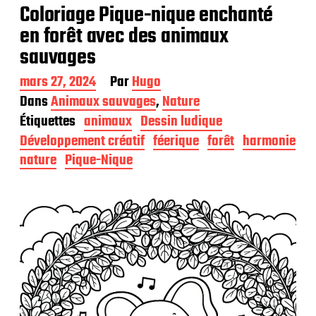
Coloriage Pique-nique enchanté
en forêt avec des animaux
sauvages
D
mars 27, 2024
Par
Hugo
a
Dans
Animaux sauvages
,
Nature
t
Étiquettes
animaux
Dessin ludique
e
d
Développement créatif
féerique
forêt
harmonie
e
nature
Pique-Nique
p
u
b
l
i
c
a
t
i
o
n