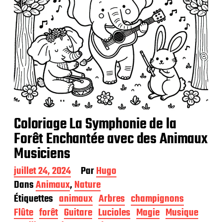
Coloriage La Symphonie de la
Forêt Enchantée avec des Animaux
Musiciens
D
juillet 24, 2024
Par
Hugo
a
Dans
Animaux
,
Nature
t
Étiquettes
animaux
Arbres
champignons
e
d
Flûte
forêt
Guitare
Lucioles
Magie
Musique
e