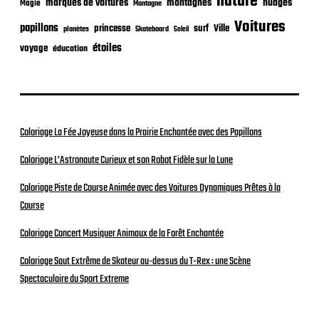
nature
nuages
marques de voitures
montagnes
Magie
Montagne
Voitures
papillons
princesse
surf
Ville
planètes
Skateboard
Soleil
étoiles
voyage
éducation
Coloriage La Fée Joyeuse dans la Prairie Enchantée avec des Papillons
Coloriage L’Astronaute Curieux et son Robot Fidèle sur la Lune
Coloriage Piste de Course Animée avec des Voitures Dynamiques Prêtes à la
Course
Coloriage Concert Musiquer Animaux de la Forêt Enchantée
Coloriage Saut Extrême de Skateur au-dessus du T-Rex : une Scène
Spectaculaire du Sport Extreme