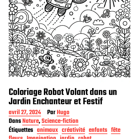
Coloriage Robot Volant dans un
Jardin Enchanteur et Festif
D
avril 27, 2024
Par
Hugo
a
Dans
Nature
,
Science-fiction
t
Étiquettes
animaux
créativité
enfants
fête
e
d
fleurs
Imagination
jardin
robot