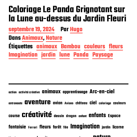
Coloriage Le Panda Grignotant sur
la Lune au-dessus du Jardin Fleuri
D
septembre 19, 2024
Par
Hugo
a
Dans
Animaux
,
Nature
t
Étiquettes
animaux
Bambou
couleurs
fleurs
e
d
Imagination
jardin
lune
Panda
Paysage
e
p
u
b
l
i
animaux
Arc-en-ciel
apprentissage
action
activité créative
c
aventure
a
ciel
avion
château
coloriage
couleurs
astronaute
Avions
t
créativité
i
enfants
Espace
course
dessin
dragon
enfant
o
Imagination
n
fantaisie
fleurs
forêt
licorne
jardin
fée
Ferrari