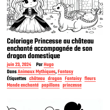
Coloriage Princesse au château
enchanté accompagnée de son
dragon domestique
D
juin 23, 2024
Par
Hugo
a
Dans
Animaux Mythiques
,
Fantasy
t
Étiquettes
château
dragon
Fantaisy
fleurs
e
d
Monde enchanté
papillons
princesse
e
p
u
b
l