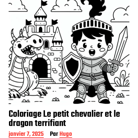
i
c
a
t
i
o
n
Coloriage Le petit chevalier et le
dragon terrifiant
D
janvier 7, 2025
Par
Hugo