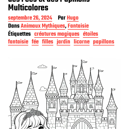
Multicolores
D
septembre 26, 2024
Par
Hugo
a
Dans
Animaux Mythiques
,
Fantaisie
t
Étiquettes
créatures magiques
étoiles
e
d
fantaisie
fée
filles
jardin
licorne
papillons
e
p
u
b
l
i
c
a
t
i
o
n