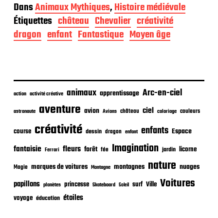
a
Dans
Animaux Mythiques
,
Histoire médiévale
t
Étiquettes
château
Chevalier
créativité
e
d
dragon
enfant
Fantastique
Moyen âge
e
p
u
b
l
i
animaux
Arc-en-ciel
apprentissage
action
activité créative
c
aventure
a
ciel
avion
château
coloriage
couleurs
astronaute
Avions
t
créativité
i
enfants
Espace
course
dessin
dragon
enfant
o
Imagination
n
fantaisie
fleurs
forêt
licorne
jardin
fée
Ferrari
nature
nuages
marques de voitures
montagnes
Magie
Montagne
Voitures
papillons
princesse
surf
Ville
planètes
Skateboard
Soleil
étoiles
voyage
éducation