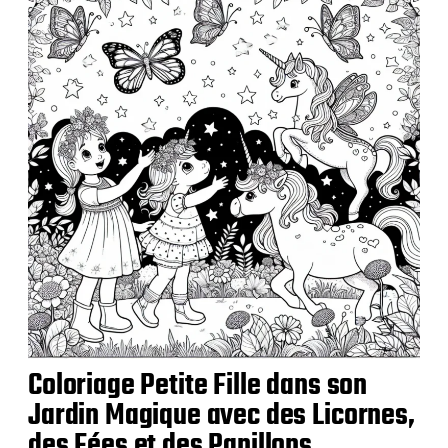
i
c
a
t
i
o
n
Coloriage Petite Fille dans son
Jardin Magique avec des Licornes,
des Fées et des Papillons