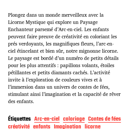
d
e
p
Plongez dans un monde merveilleux avec la
u
Licorne Mystique qui explore un Paysage
b
Enchanteur parsemé d’Arc-en-ciel. Les enfants
l
peuvent faire preuve de créativité en coloriant les
i
c
prés verdoyants, les magnifiques fleurs, l’arc-en-
a
ciel étincelant et bien sûr, notre mignonne licorne.
t
Le paysage est bordé d’un numéro de petits détails
i
pour les plus attentifs : papillons volants, étoiles
o
n
pétillantes et petits diamants cachés. L’activité
invite à l’exploration de couleurs vives et à
l’immersion dans un univers de contes de fées,
stimulant ainsi l’imagination et la capacité de rêver
des enfants.
Étiquettes
Arc-en-ciel
coloriage
Contes de fées
créativité
enfants
Imagination
licorne