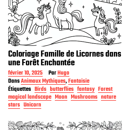
Coloriage Famille de Licornes dans
une Forêt Enchantée
D
février 10, 2025
Par
Hugo
a
Dans
Animaux Mythiques
,
Fantaisie
t
Étiquettes
Birds
butterflies
fantasy
Forest
e
d
magical landscape
Moon
Mushrooms
nature
e
stars
Unicorn
p
u
b
l