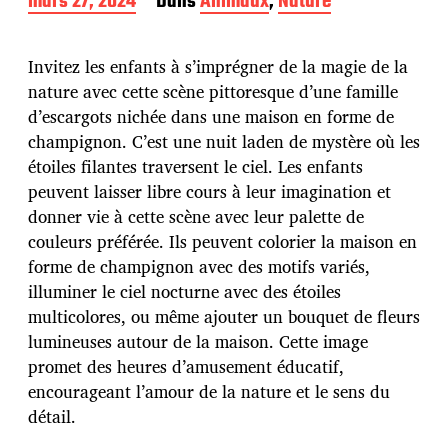
D
mars 27, 2024
Dans
Animaux
,
Nature
a
t
e
Invitez les enfants à s’imprégner de la magie de la
d
nature avec cette scène pittoresque d’une famille
e
d’escargots nichée dans une maison en forme de
p
u
champignon. C’est une nuit laden de mystère où les
b
étoiles filantes traversent le ciel. Les enfants
l
peuvent laisser libre cours à leur imagination et
i
donner vie à cette scène avec leur palette de
c
a
couleurs préférée. Ils peuvent colorier la maison en
t
forme de champignon avec des motifs variés,
i
illuminer le ciel nocturne avec des étoiles
o
multicolores, ou même ajouter un bouquet de fleurs
n
lumineuses autour de la maison. Cette image
promet des heures d’amusement éducatif,
encourageant l’amour de la nature et le sens du
détail.