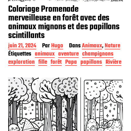
Coloriage Promenade
merveilleuse en forêt avec des
animaux mignons et des papillons
scintillants
D
juin 21, 2024
Par
Hugo
Dans
Animaux
,
Nature
a
Étiquettes
animaux
aventure
champignons
t
exploration
fille
forêt
Papa
papillons
Rivière
e
d
e
p
u
b
l
i
c
a
t
i