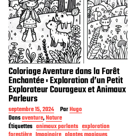
o
n
Coloriage Aventure dans la Forêt
Enchantée : Exploration d’un Petit
Explorateur Courageux et Animaux
Parleurs
D
septembre 15, 2024
Par
Hugo
a
Dans
aventure
,
Nature
t
Étiquettes
animaux parlants
exploration
e
d
forestière
Imaginaire
plantes magiques