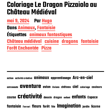
Coloriage Le Dragon Pizzaiolo au
Château Médiéval
D
mai 9, 2024
Par
Hugo
a
Dans
Animaux
,
Fantaisie
t
Étiquettes
animaux fantastiques
e
d
Château médiéval
cuisine
dragons
fantaisie
e
Forêt Enchantée
Pizza
p
u
b
l
i
c
animaux
Arc-en-ciel
apprentissage
action
activité créative
a
t
aventure
ciel
avion
château
coloriage
couleurs
astronaute
Avions
i
o
créativité
enfants
Espace
course
dessin
dragon
enfant
n
Imagination
fantaisie
fleurs
forêt
licorne
jardin
fée
Ferrari