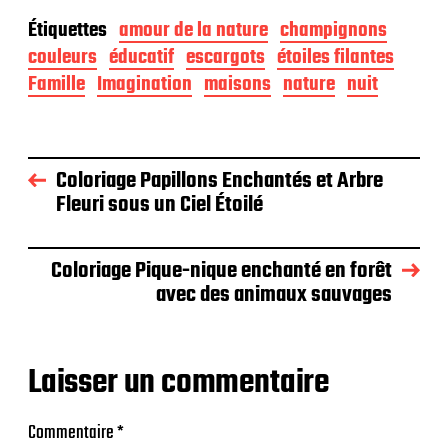
Étiquettes
amour de la nature
champignons
couleurs
éducatif
escargots
étoiles filantes
Famille
Imagination
maisons
nature
nuit
Coloriage Papillons Enchantés et Arbre
Fleuri sous un Ciel Étoilé
Coloriage Pique-nique enchanté en forêt
avec des animaux sauvages
Laisser un commentaire
Commentaire
*