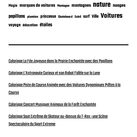
nature
nuages
marques de voitures
montagnes
Magie
Montagne
Voitures
papillons
princesse
surf
Ville
planètes
Skateboard
Soleil
étoiles
voyage
éducation
Coloriage La Fée Joyeuse dans la Prairie Enchantée avec des Papillons
Coloriage L’Astronaute Curieux et son Robot Fidèle sur la Lune
Coloriage Piste de Course Animée avec des Voitures Dynamiques Prêtes à la
Course
Coloriage Concert Musiquer Animaux de la Forêt Enchantée
Coloriage Saut Extrême de Skateur au-dessus du T-Rex : une Scène
Spectaculaire du Sport Extreme