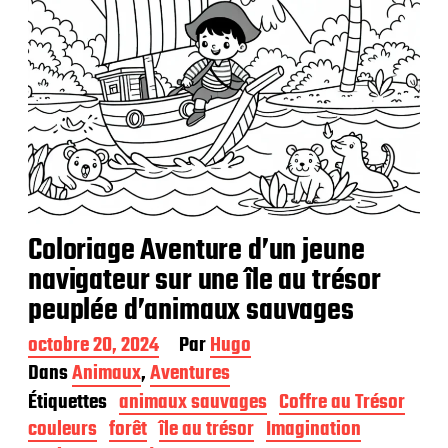
Coloriage Aventure d’un jeune
navigateur sur une île au trésor
peuplée d’animaux sauvages
D
octobre 20, 2024
Par
Hugo
a
Dans
Animaux
,
Aventures
t
Étiquettes
animaux sauvages
Coffre au Trésor
e
d
couleurs
forêt
île au trésor
Imagination
e