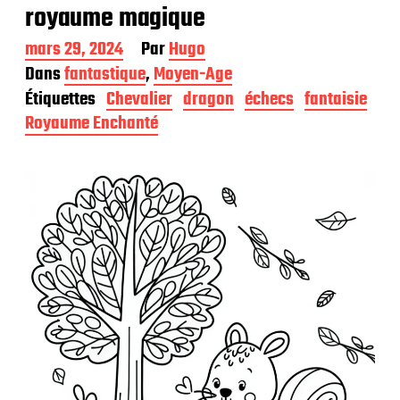
royaume magique
D
mars 29, 2024
Par
Hugo
a
Dans
fantastique
,
Moyen-Age
t
Étiquettes
Chevalier
dragon
échecs
fantaisie
e
d
Royaume Enchanté
e
p
u
b
l
i
c
a
t
i
o
n