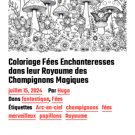
Coloriage Fées Enchanteresses
dans leur Royaume des
Champignons Magiques
D
juillet 15, 2024
Par
Hugo
a
Dans
fantastique
,
Fées
t
Étiquettes
Arc-en-ciel
champignons
fées
e
d
merveilleux
papillons
Royaume
e
p
u