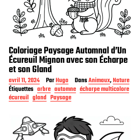
Coloriage Paysage Automnal d’Un
Écureuil Mignon avec son Écharpe
et son Gland
D
avril 11, 2024
Par
Hugo
Dans
Animaux
,
Nature
a
Étiquettes
arbre
automne
écharpe multicolore
t
écureuil
gland
Paysage
e
d
e
p
u
b
l