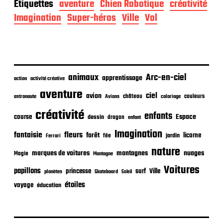
Étiquettes
aventure
Chien Robotique
créativité
e
d
Imagination
Super-héros
Ville
Vol
e
p
u
b
l
i
animaux
Arc-en-ciel
apprentissage
action
activité créative
c
aventure
a
ciel
avion
château
coloriage
couleurs
astronaute
Avions
t
créativité
i
enfants
Espace
course
dessin
dragon
enfant
o
Imagination
n
fantaisie
fleurs
forêt
licorne
jardin
fée
Ferrari
nature
nuages
marques de voitures
montagnes
Magie
Montagne
Voitures
papillons
princesse
surf
Ville
planètes
Skateboard
Soleil
étoiles
voyage
éducation