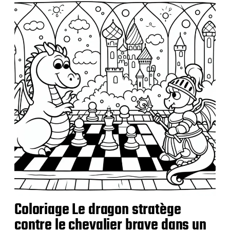
b
l
i
c
a
t
i
o
n
Coloriage Le dragon stratège
contre le chevalier brave dans un