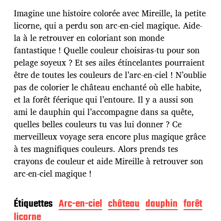
t
e
Imagine une histoire colorée avec Mireille, la petite
d
licorne, qui a perdu son arc-en-ciel magique. Aide-
e
la à le retrouver en coloriant son monde
p
u
fantastique ! Quelle couleur choisiras-tu pour son
b
pelage soyeux ? Et ses ailes étincelantes pourraient
l
être de toutes les couleurs de l’arc-en-ciel ! N’oublie
i
pas de colorier le château enchanté où elle habite,
c
a
et la forêt féerique qui l’entoure. Il y a aussi son
t
ami le dauphin qui l’accompagne dans sa quête,
i
quelles belles couleurs tu vas lui donner ? Ce
o
merveilleux voyage sera encore plus magique grâce
n
à tes magnifiques couleurs. Alors prends tes
crayons de couleur et aide Mireille à retrouver son
arc-en-ciel magique !
Étiquettes
Arc-en-ciel
château
dauphin
forêt
licorne