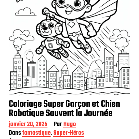
i
c
a
t
i
o
n
Coloriage Super Garçon et Chien
Robotique Sauvent la Journée
D
janvier 20, 2025
Par
Hugo
a
Dans
fantastique
,
Super-Héros
t