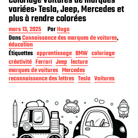
Coloriage Voitures de marques
variées: Tesla, Jeep, Mercedes et
plus à rendre colorées
D
mars 13, 2025
Par
Hugo
a
Dans
Connaissance des marques de voitures
,
t
éducation
e
Étiquettes
apprentissage
BMW
coloriage
d
e
créativité
Ferrari
Jeep
lecture
p
marques de voitures
Mercedes
u
b
reconnaissance des lettres
Tesla
Voitures
l
i
c
a
t
i
o
n