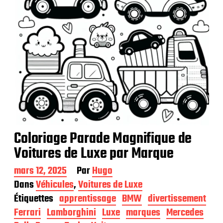
Coloriage Parade Magnifique de
Voitures de Luxe par Marque
D
mars 12, 2025
Par
Hugo
a
Dans
Véhicules
,
Voitures de Luxe
t
Étiquettes
apprentissage
BMW
divertissement
e
d
Ferrari
Lamborghini
Luxe
marques
Mercedes
e