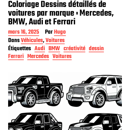
Coloriage Dessins détaillés de
voitures par marque : Mercedes,
BMW, Audi et Ferrari
D
mars 16, 2025
Par
Hugo
a
Dans
Véhicules
,
Voitures
t
Étiquettes
Audi
BMW
créativité
dessin
e
d
Ferrari
Mercedes
Voitures
e
p
u
b
l
i
c
a
t
i
o
n