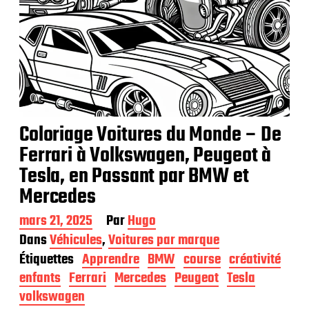
Coloriage Voitures du Monde – De
Ferrari à Volkswagen, Peugeot à
Tesla, en Passant par BMW et
Mercedes
D
mars 21, 2025
Par
Hugo
a
Dans
Véhicules
,
Voitures par marque
t
Étiquettes
Apprendre
BMW
course
créativité
e
d
enfants
Ferrari
Mercedes
Peugeot
Tesla
e
volkswagen
p