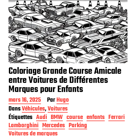
Coloriage Grande Course Amicale
entre Voitures de Différentes
Marques pour Enfants
D
mars 16, 2025
Par
Hugo
a
Dans
Véhicules
,
Voitures
t
Étiquettes
Audi
BMW
course
enfants
Ferrari
e
d
Lamborghini
Mercedes
Parking
e
Voitures de marques