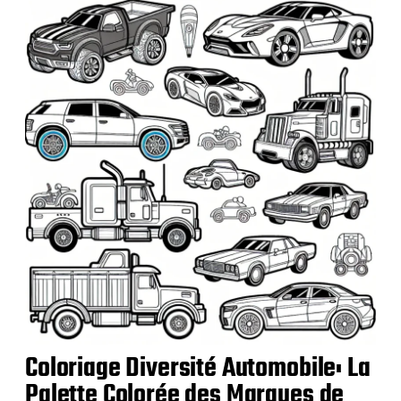
t
i
o
n
Coloriage Diversité Automobile: La
Palette Colorée des Marques de