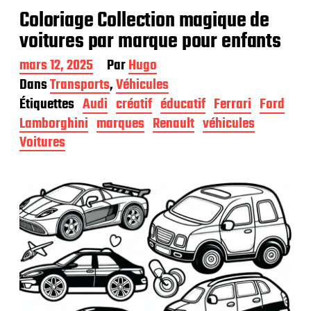
Coloriage Collection magique de
voitures par marque pour enfants
D
mars 12, 2025
Par
Hugo
a
Dans
Transports
,
Véhicules
t
Étiquettes
Audi
créatif
éducatif
Ferrari
Ford
e
d
Lamborghini
marques
Renault
véhicules
e
Voitures
p
u
b
l
i
c
a
t
i
o
n