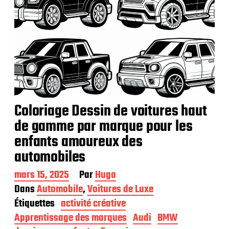
Coloriage Dessin de voitures haut
de gamme par marque pour les
enfants amoureux des
automobiles
D
mars 15, 2025
Par
Hugo
a
Dans
Automobile
,
Voitures de Luxe
t
Étiquettes
activité créative
e
d
Apprentissage des marques
Audi
BMW
e