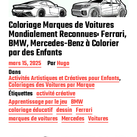
Coloriage Marques de Voitures
Mondialement Reconnues: Ferrari,
BMW, Mercedes-Benz à Colorier
par des Enfants
D
mars 15, 2025
Par
Hugo
a
Dans
t
Activités Artistiques et Créatives pour Enfants
,
e
Coloriages des Voitures par Marque
d
Étiquettes
activité créative
e
p
Apprentissage par le jeu
BMW
u
coloriage éducatif
dessin
Ferrari
b
l
marques de voitures
Mercedes
Voitures
i
c
a