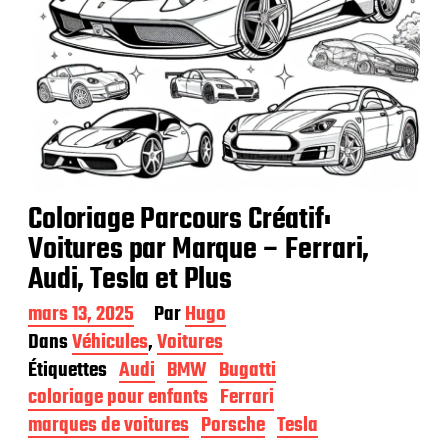
Coloriage Parcours Créatif:
Voitures par Marque – Ferrari,
Audi, Tesla et Plus
D
mars 13, 2025
Par
Hugo
a
Dans
Véhicules
,
Voitures
t
Étiquettes
Audi
BMW
Bugatti
e
d
coloriage pour enfants
Ferrari
e
marques de voitures
Porsche
Tesla
p