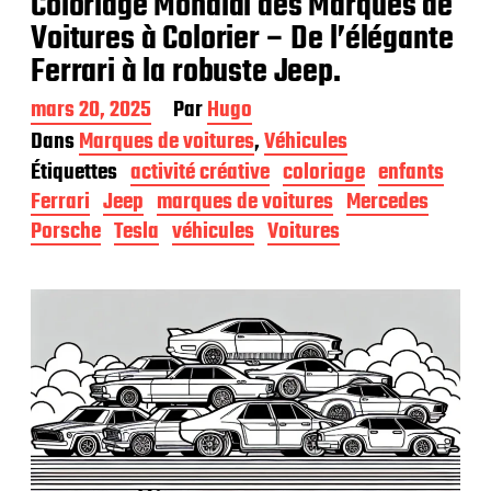
Coloriage Mondial des Marques de
Voitures à Colorier – De l’élégante
Ferrari à la robuste Jeep.
D
mars 20, 2025
Par
Hugo
a
Dans
Marques de voitures
,
Véhicules
t
Étiquettes
activité créative
coloriage
enfants
e
d
Ferrari
Jeep
marques de voitures
Mercedes
e
Porsche
Tesla
véhicules
Voitures
p
u
b
l
i
c
a
t
i
o
n