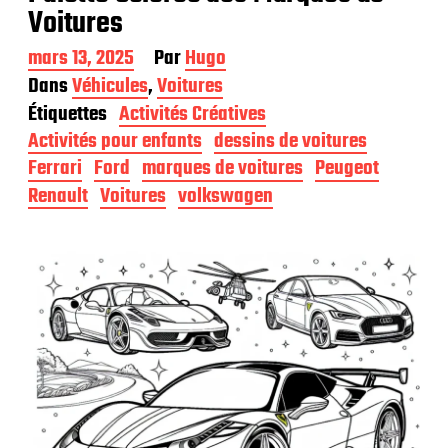
Voitures
D
mars 13, 2025
Par
Hugo
a
Dans
Véhicules
,
Voitures
t
Étiquettes
Activités Créatives
e
d
Activités pour enfants
dessins de voitures
e
Ferrari
Ford
marques de voitures
Peugeot
p
Renault
Voitures
volkswagen
u
b
l
i
c
a
t
i
o
n