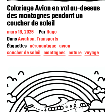
Coloriage Avion en vol au-dessus
des montagnes pendant un
coucher de soleil
D
mars 18, 2025
Par
Hugo
a
Dans
Aviation
,
Transports
t
Étiquettes
aéronautique
avion
e
d
coucher de soleil
montagnes
nature
voyage
e
p
u
b
l
i
c
a
t
i
o