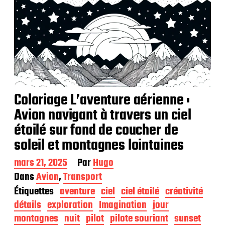
Coloriage L’aventure aérienne :
Avion navigant à travers un ciel
étoilé sur fond de coucher de
soleil et montagnes lointaines
D
mars 21, 2025
Par
Hugo
a
Dans
Avion
,
Transport
t
Étiquettes
aventure
ciel
ciel étoilé
créativité
e
d
détails
exploration
Imagination
jour
e
montagnes
nuit
pilot
pilote souriant
sunset
p