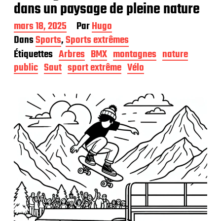
dans un paysage de pleine nature
D
mars 18, 2025
Par
Hugo
a
Dans
Sports
,
Sports extrêmes
t
Étiquettes
Arbres
BMX
montagnes
nature
e
d
public
Saut
sport extrême
Vélo
e
p
u
b
l
i
c
a
t
i
o
n