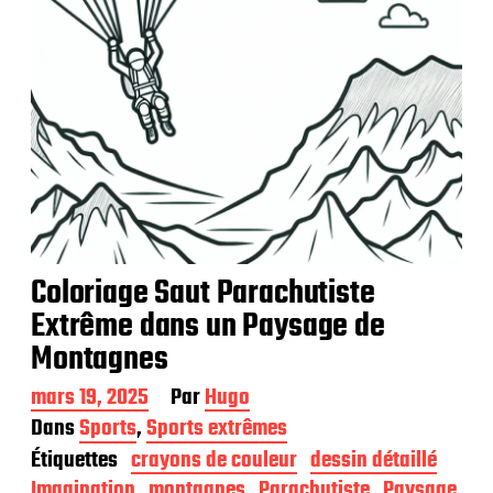
n
Coloriage Saut Parachutiste
Extrême dans un Paysage de
Montagnes
D
mars 19, 2025
Par
Hugo
a
Dans
Sports
,
Sports extrêmes
t
Étiquettes
crayons de couleur
dessin détaillé
e
d
Imagination
montagnes
Parachutiste
Paysage