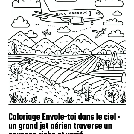
l
i
c
a
t
i
o
n
Coloriage Envole-toi dans le ciel :
un grand jet aérien traverse un