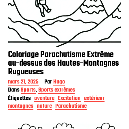
Coloriage Parachutisme Extrême
au-dessus des Hautes-Montagnes
Rugueuses
D
mars 21, 2025
Par
Hugo
a
Dans
Sports
,
Sports extrêmes
t
Étiquettes
aventure
Excitation
extérieur
e
d
montagnes
nature
Parachutisme
e
p
u
b