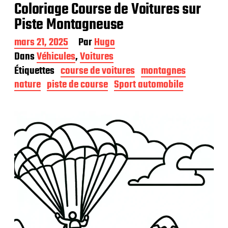
Coloriage Course de Voitures sur
Piste Montagneuse
D
mars 21, 2025
Par
Hugo
a
Dans
Véhicules
,
Voitures
t
Étiquettes
course de voitures
montagnes
e
d
nature
piste de course
Sport automobile
e
p
u
b
l
i
c
a
t
i
o
n