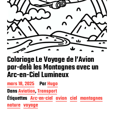
n
Coloriage Le Voyage de l’Avion
par-delà les Montagnes avec un
Arc-en-Ciel Lumineux
D
mars 18, 2025
Par
Hugo
a
Dans
Aviation
,
Transport
t
Étiquettes
Arc-en-ciel
avion
ciel
montagnes
e
d
nature
voyage
e