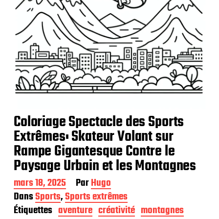
n
Coloriage Spectacle des Sports
Extrêmes: Skateur Volant sur
Rampe Gigantesque Contre le
Paysage Urbain et les Montagnes
D
mars 18, 2025
Par
Hugo
a
Dans
Sports
,
Sports extrêmes
t
Étiquettes
aventure
créativité
montagnes
e