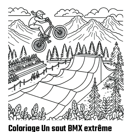
p
u
b
l
i
c
a
t
i
o
n
Coloriage Un saut BMX extrême