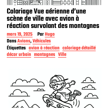
Coloriage Vue aérienne d’une
scène de ville avec avion à
réaction survolant des montagnes
D
mars 19, 2025
Par
Hugo
a
Dans
Avions
,
Véhicules
t
Étiquettes
avion à réaction
coloriage détaillé
e
d
décor urbain
montagnes
Ville
e
p
u
b
l
i
c
a
t
i
o