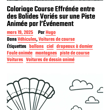
Coloriage Course Effrénée entre
des Bolides Variés sur une Piste
Animée par l’Événement
D
mars 19, 2025
Par
Hugo
a
Dans
Véhicules
,
Voitures de course
t
Étiquettes
ballons
ciel
drapeaux à damier
e
d
Foule animée
montagnes
piste de course
e
Voitures
Voitures de dessin animé
p
u
b
l
i
c
a
t
i
o