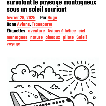
survolant le paysage montagneux
sous un soleil souriant
D
février 28, 2025
Par
Hugo
a
Dans
Avions
,
Transports
t
Étiquettes
aventure
Avions à hélice
ciel
e
d
montagnes
nature
oiseaux
pilote
Soleil
e
voyage
p
u
b
l
i
c
a
t
i
o
n