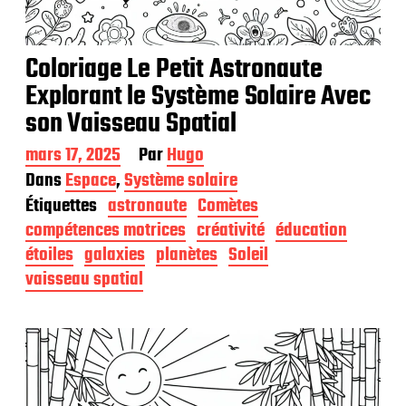
Coloriage Le Petit Astronaute
Explorant le Système Solaire Avec
son Vaisseau Spatial
D
mars 17, 2025
Par
Hugo
a
Dans
Espace
,
Système solaire
t
Étiquettes
astronaute
Comètes
e
d
compétences motrices
créativité
éducation
e
étoiles
galaxies
planètes
Soleil
p
vaisseau spatial
u
b
l
i
c
a
t