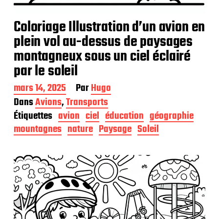
Coloriage Illustration d’un avion en
plein vol au-dessus de paysages
montagneux sous un ciel éclairé
par le soleil
D
mars 14, 2025
Par
Hugo
a
Dans
Avions
,
Transports
t
Étiquettes
avion
ciel
éducation
géographie
e
d
mountagnes
nature
Paysage
Soleil
e
p
u
b
l
i
c
a
t