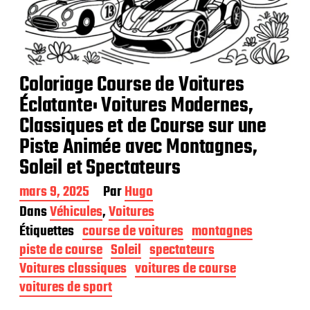
Coloriage Course de Voitures
Éclatante: Voitures Modernes,
Classiques et de Course sur une
Piste Animée avec Montagnes,
Soleil et Spectateurs
D
mars 9, 2025
Par
Hugo
a
Dans
Véhicules
,
Voitures
t
Étiquettes
course de voitures
montagnes
e
d
piste de course
Soleil
spectateurs
e
Voitures classiques
voitures de course
p
voitures de sport
u
b