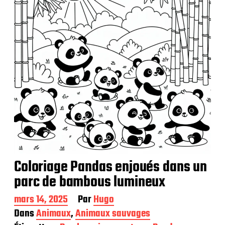
i
o
n
Coloriage Pandas enjoués dans un
parc de bambous lumineux
D
mars 14, 2025
Par
Hugo
a
Dans
Animaux
,
Animaux sauvages
t