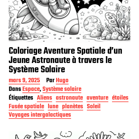
Coloriage Aventure Spatiale d’un
Jeune Astronaute à travers le
Système Solaire
D
mars 9, 2025
Par
Hugo
a
Dans
Espace
,
Système solaire
t
Étiquettes
Aliens
astronaute
aventure
étoiles
e
d
Fusée spatiale
lune
planètes
Soleil
e
Voyages intergalactiques
p
u
b
l