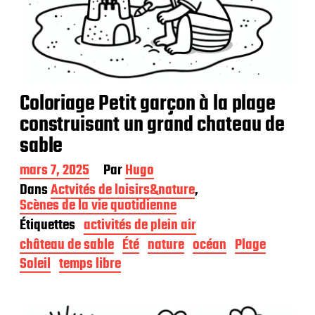
Coloriage Petit garçon à la plage
construisant un grand chateau de
sable
D
mars 7, 2025
Par
Hugo
a
Dans
Actvités de loisirs&nature
,
t
Scènes de la vie quotidienne
e
Étiquettes
activités de plein air
d
e
château de sable
Été
nature
océan
Plage
p
Soleil
temps libre
u
b
l
i