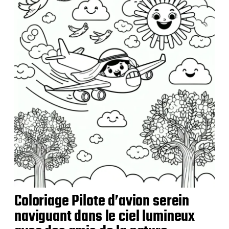
i
c
a
t
i
o
n
Coloriage Pilote d’avion serein
naviguant dans le ciel lumineux