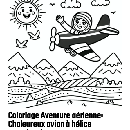
c
a
t
i
o
n
Coloriage Aventure aérienne:
Chaleureux avion à hélice