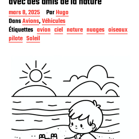
avec des amis de la nature
D
mars 8, 2025
Par
Hugo
a
Dans
Avions
,
Véhicules
t
Étiquettes
avion
ciel
nature
nuages
oiseaux
e
d
pilote
Soleil
e
p
u
b
l
i
c
a
t
i
o
n