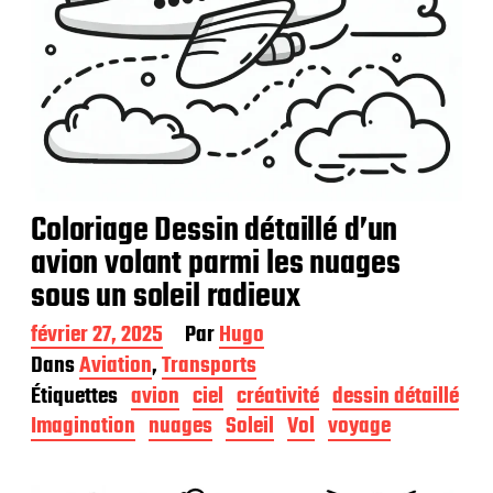
Coloriage Dessin détaillé d’un
avion volant parmi les nuages
sous un soleil radieux
D
février 27, 2025
Par
Hugo
a
Dans
Aviation
,
Transports
t
Étiquettes
avion
ciel
créativité
dessin détaillé
e
d
Imagination
nuages
Soleil
Vol
voyage
e
p
u