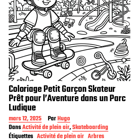
i
o
n
Coloriage Petit Garçon Skateur
Prêt pour l’Aventure dans un Parc
Ludique
D
mars 12, 2025
Par
Hugo
a
Dans
Activité de plein air
,
Skateboarding
t
Étiquettes
Activité de plein air
Arbres
e