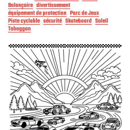
d
Balançoire
divertissement
e
équipement de protection
Parc de Jeux
p
Piste cyclable
sécurité
Skateboard
Soleil
u
b
Toboggan
l
i
c
a
t
i
o
n