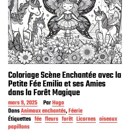
o
n
Coloriage Scène Enchantée avec la
Petite Fée Emilia et ses Amies
dans la Forêt Magique
D
mars 9, 2025
Par
Hugo
a
Dans
Animaux enchantés
,
Féerie
t
Étiquettes
fée
fleurs
forêt
Licornes
oiseaux
e
d
papillons