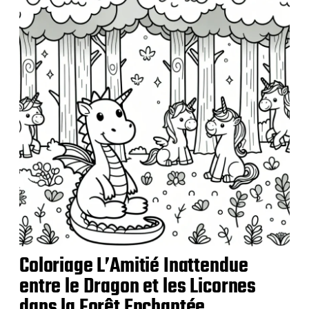
l
i
c
a
t
i
o
n
Coloriage L’Amitié Inattendue
entre le Dragon et les Licornes
dans la Forêt Enchantée