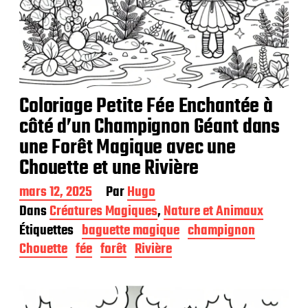
Coloriage Petite Fée Enchantée à
côté d’un Champignon Géant dans
une Forêt Magique avec une
Chouette et une Rivière
D
mars 12, 2025
Par
Hugo
a
Dans
Créatures Magiques
,
Nature et Animaux
t
Étiquettes
baguette magique
champignon
e
d
Chouette
fée
forêt
Rivière
e
p
u
b