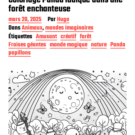
Coloriage Panda ludique dans une
forêt enchanteuse
D
mars 20, 2025
Par
Hugo
a
Dans
Animaux
,
mondes imaginaires
t
Étiquettes
Amusant
créatif
forêt
e
d
Fraises géantes
monde magique
nature
Panda
e
papillons
p
u
b
l
i
c
a
t
i
o
n