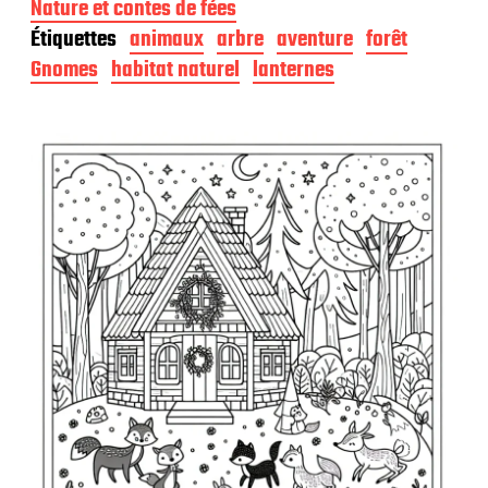
Nature et contes de fées
e
Étiquettes
animaux
arbre
aventure
forêt
d
e
Gnomes
habitat naturel
lanternes
p
u
b
l
i
c
a
t
i
o
n