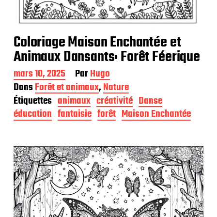
Coloriage Maison Enchantée et
Animaux Dansants: Forêt Féerique
D
mars 10, 2025
Par
Hugo
a
Dans
Forêt et animaux
,
Nature
t
Étiquettes
animaux
créativité
Danse
e
d
éducation
fantaisie
forêt
Maison Enchantée
e
p
u
b
l
i
c
a
t
i