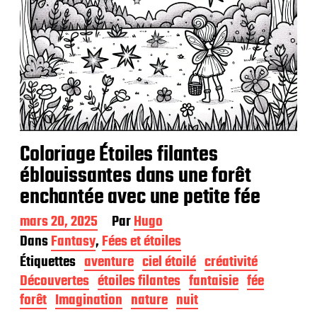
Coloriage Étoiles filantes
éblouissantes dans une forêt
enchantée avec une petite fée
D
mars 20, 2025
Par
Hugo
a
Dans
Fantasy
,
Fées et étoiles
t
Étiquettes
aventure
ciel étoilé
créativité
e
d
Découvertes
étoiles filantes
fantaisie
fée
e
forêt
Imagination
nature
nuit
p