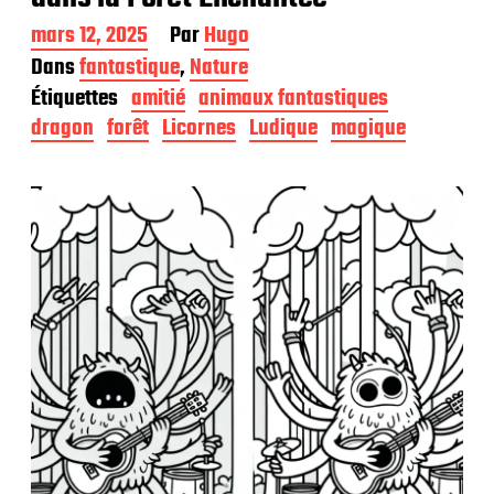
D
mars 12, 2025
Par
Hugo
a
Dans
fantastique
,
Nature
t
Étiquettes
amitié
animaux fantastiques
e
d
dragon
forêt
Licornes
Ludique
magique
e
p
u
b
l
i
c
a
t
i
o
n