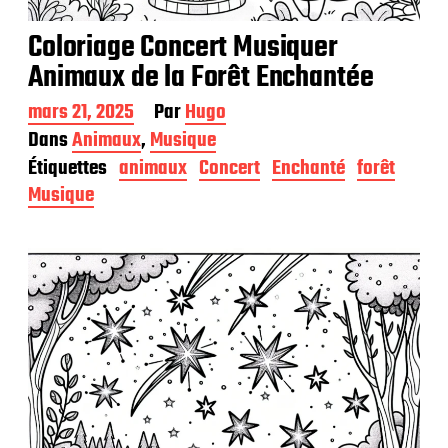
Coloriage Concert Musiquer
Animaux de la Forêt Enchantée
D
mars 21, 2025
Par
Hugo
a
Dans
Animaux
,
Musique
t
Étiquettes
animaux
Concert
Enchanté
forêt
e
d
Musique
e
p
u
b
l
i
c
a
t
i
o
n