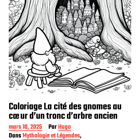
c
a
t
i
o
n
Coloriage La cité des gnomes au
cœur d’un tronc d’arbre ancien
D
mars 10, 2025
Par
Hugo
a
Dans
Mythologie et Légendes
,
t