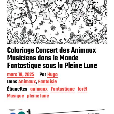
Coloriage Concert des Animaux
Musiciens dans le Monde
Fantastique sous la Pleine Lune
D
mars 18, 2025
Par
Hugo
a
Dans
Animaux
,
Fantaisie
t
Étiquettes
animaux
Fantastique
forêt
e
d
Musique
pleine lune
e
p
u