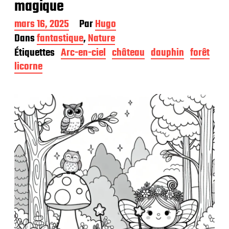
magique
D
mars 16, 2025
Par
Hugo
a
Dans
fantastique
,
Nature
t
Étiquettes
Arc-en-ciel
château
dauphin
forêt
e
d
licorne
e
p
u
b
l
i
c
a
t
i
o
n