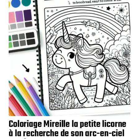
b
l
i
c
a
t
i
o
n
Coloriage Mireille la petite licorne
à la recherche de son arc-en-ciel