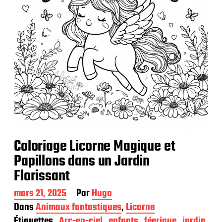
Coloriage Licorne Magique et
Papillons dans un Jardin
Florissant
D
mars 21, 2025
Par
Hugo
a
Dans
Animaux fantastiques
,
Licorne
t
Étiquettes
Arc-en-ciel
enfants
féerique
jardin