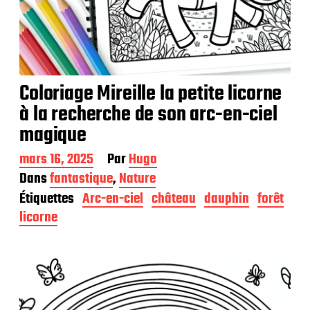
Coloriage Mireille la petite licorne
à la recherche de son arc-en-ciel
magique
D
mars 16, 2025
Par
Hugo
a
Dans
fantastique
,
Nature
t
Étiquettes
Arc-en-ciel
château
dauphin
forêt
e
d
licorne
e
p
u
b
l
i