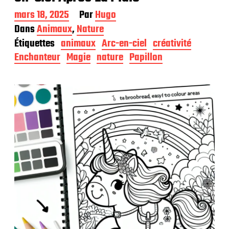
D
mars 18, 2025
Par
Hugo
a
Dans
Animaux
,
Nature
t
Étiquettes
animaux
Arc-en-ciel
créativité
e
d
Enchanteur
Magie
nature
Papillon
e
p
u
b
l
i
c
a
t
i
o
n