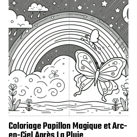
b
l
i
c
a
t
i
o
n
Coloriage Papillon Magique et Arc-
en-Ciel Après La Pluie