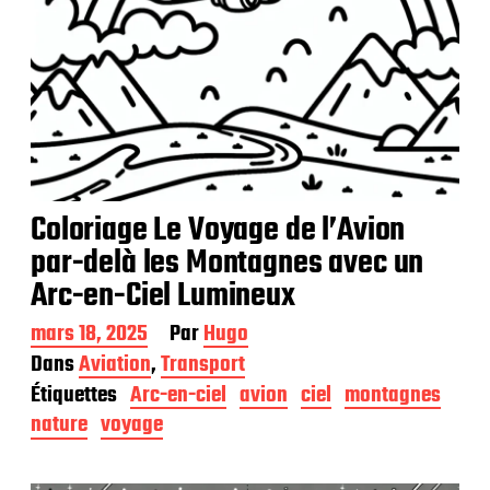
Coloriage Le Voyage de l’Avion
par-delà les Montagnes avec un
Arc-en-Ciel Lumineux
D
mars 18, 2025
Par
Hugo
a
Dans
Aviation
,
Transport
t
Étiquettes
Arc-en-ciel
avion
ciel
montagnes
e
d
nature
voyage
e
p
u