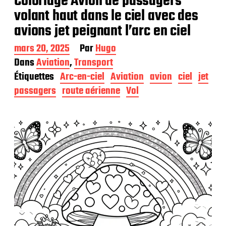
Coloriage Avion de passagers
volant haut dans le ciel avec des
avions jet peignant l’arc en ciel
D
mars 20, 2025
Par
Hugo
a
Dans
Aviation
,
Transport
t
Étiquettes
Arc-en-ciel
Aviation
avion
ciel
jet
e
d
passagers
route aérienne
Vol
e
p
u
b
l
i
c
a
t
i
o
n