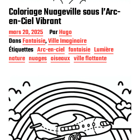
Coloriage Nuageville sous l’Arc-
en-Ciel Vibrant
D
mars 20, 2025
Par
Hugo
a
Dans
Fantaisie
,
Ville Imaginaire
t
Étiquettes
Arc-en-ciel
fantaisie
Lumière
e
d
nature
nuages
oiseaux
ville flottante
e
p
u
b
l
i
c
a
t
i
o
n