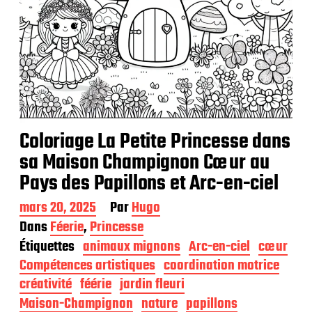
Coloriage La Petite Princesse dans
sa Maison Champignon Cœur au
Pays des Papillons et Arc-en-ciel
D
mars 20, 2025
Par
Hugo
a
Dans
Féerie
,
Princesse
t
Étiquettes
animaux mignons
Arc-en-ciel
cœur
e
d
Compétences artistiques
coordination motrice
e
créativité
féérie
jardin fleuri
p
Maison-Champignon
nature
papillons
u