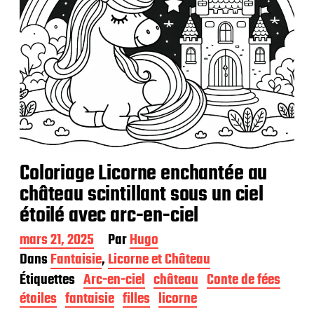
Coloriage Licorne enchantée au
château scintillant sous un ciel
étoilé avec arc-en-ciel
D
mars 21, 2025
Par
Hugo
a
Dans
Fantaisie
,
Licorne et Château
t
Étiquettes
Arc-en-ciel
château
Conte de fées
e
d
étoiles
fantaisie
filles
licorne
e