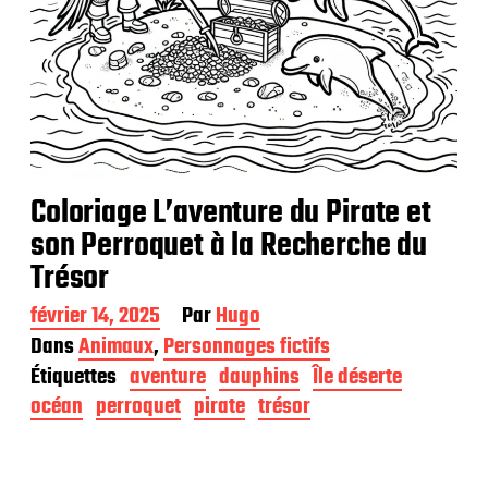
Coloriage L’aventure du Pirate et
son Perroquet à la Recherche du
Trésor
D
février 14, 2025
Par
Hugo
a
Dans
Animaux
,
Personnages fictifs
t
Étiquettes
aventure
dauphins
Île déserte
e
d
océan
perroquet
pirate
trésor
e
p
u