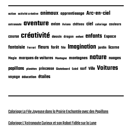
b
l
i
animaux
Arc-en-ciel
apprentissage
action
activité créative
c
aventure
a
ciel
avion
château
coloriage
couleurs
astronaute
Avions
t
créativité
i
enfants
Espace
course
dessin
dragon
enfant
o
Imagination
n
fantaisie
fleurs
forêt
licorne
jardin
fée
Ferrari
nature
nuages
marques de voitures
montagnes
Magie
Montagne
Voitures
papillons
princesse
surf
Ville
planètes
Skateboard
Soleil
étoiles
voyage
éducation
Coloriage La Fée Joyeuse dans la Prairie Enchantée avec des Papillons
Coloriage L’Astronaute Curieux et son Robot Fidèle sur la Lune