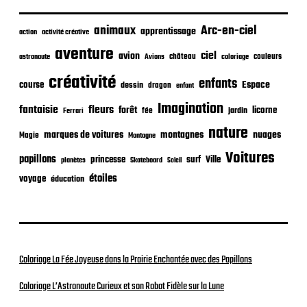
b
l
i
animaux
Arc-en-ciel
apprentissage
action
activité créative
c
aventure
a
ciel
avion
château
coloriage
couleurs
astronaute
Avions
t
créativité
i
enfants
Espace
course
dessin
dragon
enfant
o
Imagination
n
fantaisie
fleurs
forêt
licorne
jardin
fée
Ferrari
nature
nuages
marques de voitures
montagnes
Magie
Montagne
Voitures
papillons
princesse
surf
Ville
planètes
Skateboard
Soleil
étoiles
voyage
éducation
Coloriage La Fée Joyeuse dans la Prairie Enchantée avec des Papillons
Coloriage L’Astronaute Curieux et son Robot Fidèle sur la Lune