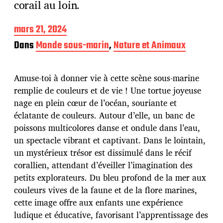
corail au loin.
D
mars 21, 2024
a
Dans
Monde sous-marin
,
Nature et Animaux
t
e
d
Amuse-toi à donner vie à cette scène sous-marine
e
p
remplie de couleurs et de vie ! Une tortue joyeuse
u
nage en plein cœur de l’océan, souriante et
b
éclatante de couleurs. Autour d’elle, un banc de
l
poissons multicolores danse et ondule dans l’eau,
i
c
un spectacle vibrant et captivant. Dans le lointain,
a
un mystérieux trésor est dissimulé dans le récif
t
corallien, attendant d’éveiller l’imagination des
i
petits explorateurs. Du bleu profond de la mer aux
o
n
couleurs vives de la faune et de la flore marines,
cette image offre aux enfants une expérience
ludique et éducative, favorisant l’apprentissage des