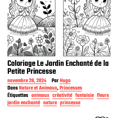
Coloriage Le Jardin Enchanté de la
Petite Princesse
D
novembre 28, 2024
Par
Hugo
a
Dans
Nature et Animaux
,
Princesses
t
Étiquettes
animaux
créativité
fantaisie
fleurs
e
d
jardin enchanté
nature
princesse
e
p
u