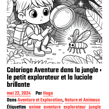
Coloriage Aventure dans la jungle :
le petit explorateur et la luciole
brillante
D
mai 22, 2024
Par
Hugo
a
Dans
Aventure et Exploration
,
Nature et Animaux
t
Étiquettes
anime
aventure
explorateur
jungle
e