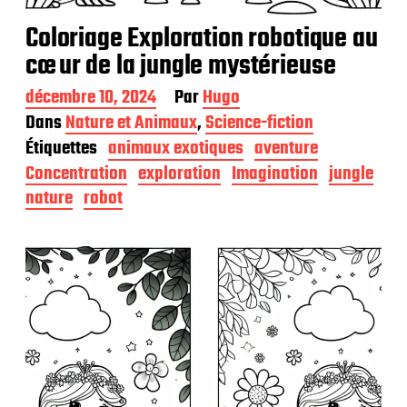
Coloriage Exploration robotique au
cœur de la jungle mystérieuse
D
décembre 10, 2024
Par
Hugo
a
Dans
Nature et Animaux
,
Science-fiction
t
Étiquettes
animaux exotiques
aventure
e
d
Concentration
exploration
Imagination
jungle
e
nature
robot
p
u
b
l
i
c
a
t
i
o
n