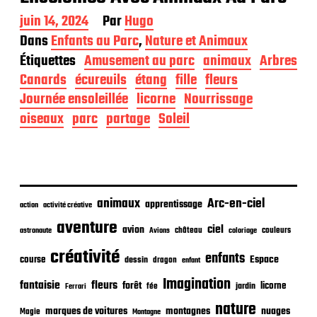
D
juin 14, 2024
Par
Hugo
a
Dans
Enfants au Parc
,
Nature et Animaux
t
Étiquettes
Amusement au parc
animaux
Arbres
e
d
Canards
écureuils
étang
fille
fleurs
e
Journée ensoleillée
licorne
Nourrissage
p
oiseaux
parc
partage
Soleil
u
b
l
i
c
a
animaux
Arc-en-ciel
t
apprentissage
action
activité créative
i
aventure
ciel
avion
o
château
coloriage
couleurs
astronaute
Avions
n
créativité
enfants
Espace
course
dessin
dragon
enfant
Imagination
fantaisie
fleurs
forêt
licorne
jardin
fée
Ferrari
nature
nuages
marques de voitures
montagnes
Magie
Montagne