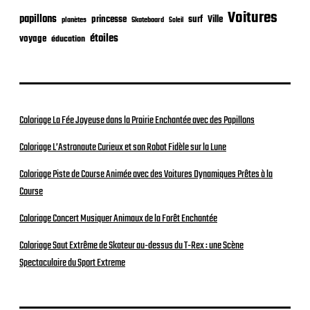
Voitures
papillons
princesse
surf
Ville
planètes
Skateboard
Soleil
étoiles
voyage
éducation
Coloriage La Fée Joyeuse dans la Prairie Enchantée avec des Papillons
Coloriage L’Astronaute Curieux et son Robot Fidèle sur la Lune
Coloriage Piste de Course Animée avec des Voitures Dynamiques Prêtes à la
Course
Coloriage Concert Musiquer Animaux de la Forêt Enchantée
Coloriage Saut Extrême de Skateur au-dessus du T-Rex : une Scène
Spectaculaire du Sport Extreme