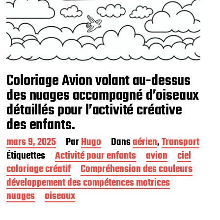
Coloriage Avion volant au-dessus
des nuages accompagné d’oiseaux
détaillés pour l’activité créative
des enfants.
D
mars 9, 2025
Par
Hugo
Dans
aérien
,
Transport
a
Étiquettes
Activité pour enfants
avion
ciel
t
coloriage créatif
Compréhension des couleurs
e
d
développement des compétences motrices
e
nuages
oiseaux
p
u