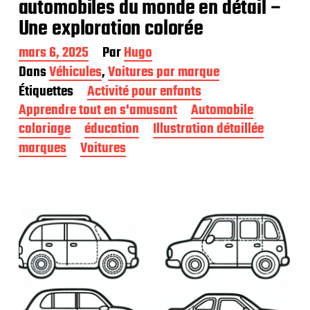
automobiles du monde en détail –
Une exploration colorée
D
mars 6, 2025
Par
Hugo
a
Dans
Véhicules
,
Voitures par marque
t
Étiquettes
Activité pour enfants
e
d
Apprendre tout en s'amusant
Automobile
e
coloriage
éducation
Illustration détaillée
p
marques
Voitures
u
b
l
i
c
a
t
i
o
n