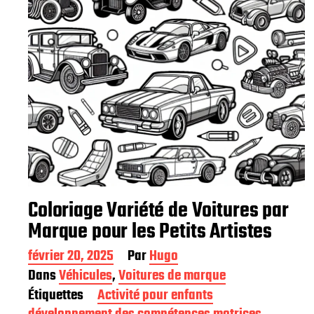
Coloriage Variété de Voitures par
Marque pour les Petits Artistes
D
février 20, 2025
Par
Hugo
a
Dans
Véhicules
,
Voitures de marque
t
Étiquettes
Activité pour enfants
e
d