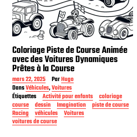
Coloriage Piste de Course Animée
avec des Voitures Dynamiques
Prêtes à la Course
D
mars 22, 2025
Par
Hugo
a
Dans
Véhicules
,
Voitures
t
Étiquettes
Activité pour enfants
coloriage
e
d
course
dessin
Imagination
piste de course
e
Racing
véhicules
Voitures
p
voitures de course
u
b
l