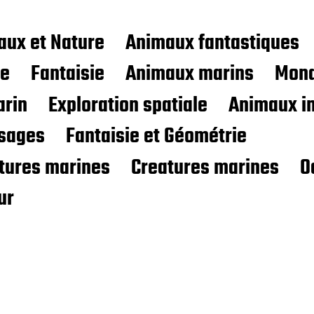
aux et Nature
Animaux fantastiques
ce
Fantaisie
Animaux marins
Mond
rin
Exploration spatiale
Animaux i
sages
Fantaisie et Géométrie
atures marines
Creatures marines
O
ur