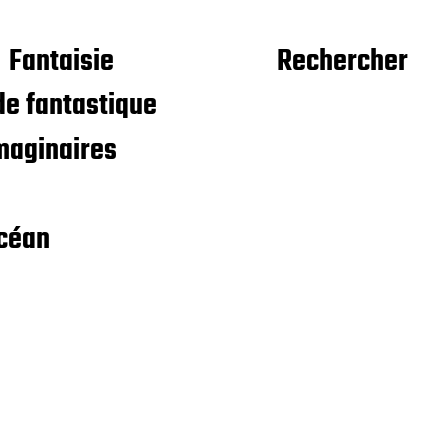
Fantaisie
Rechercher
e fantastique
maginaires
céan