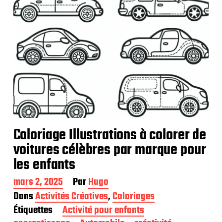
Coloriage Illustrations à colorer de
voitures célèbres par marque pour
les enfants
D
mars 2, 2025
Par
Hugo
a
Dans
Activités Créatives
,
Coloriages
t
Étiquettes
Activité pour enfants
e
d