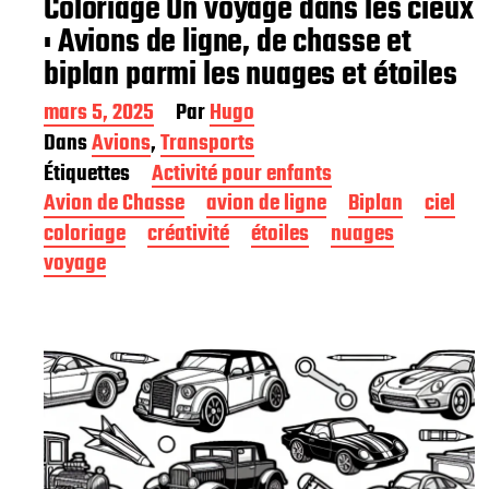
Coloriage Un voyage dans les cieux
: Avions de ligne, de chasse et
biplan parmi les nuages et étoiles
D
mars 5, 2025
Par
Hugo
a
Dans
Avions
,
Transports
t
Étiquettes
Activité pour enfants
e
d
Avion de Chasse
avion de ligne
Biplan
ciel
e
coloriage
créativité
étoiles
nuages
p
voyage
u
b
l
i
c
a
t
i
o
n