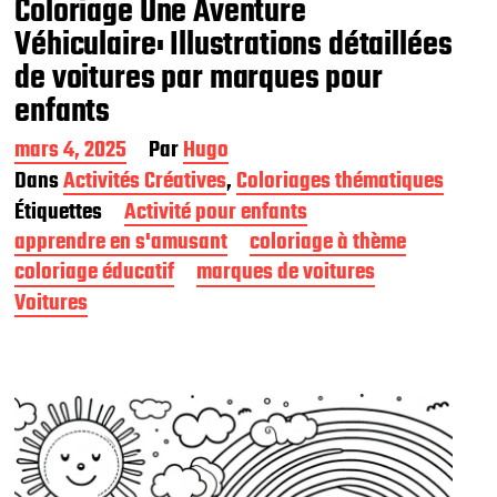
Coloriage Une Aventure
Véhiculaire: Illustrations détaillées
de voitures par marques pour
enfants
D
mars 4, 2025
Par
Hugo
a
Dans
Activités Créatives
,
Coloriages thématiques
t
Étiquettes
Activité pour enfants
e
d
apprendre en s'amusant
coloriage à thème
e
coloriage éducatif
marques de voitures
p
Voitures
u
b
l
i
c
a
t
i
o