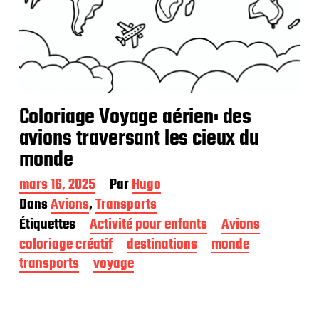
Coloriage Voyage aérien: des
avions traversant les cieux du
monde
D
mars 16, 2025
Par
Hugo
a
Dans
Avions
,
Transports
t
Étiquettes
Activité pour enfants
Avions
e
d
coloriage créatif
destinations
monde
e
transports
voyage
p
u
b
l