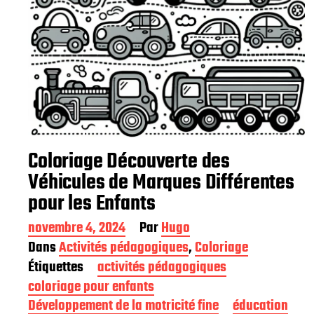
Coloriage Découverte des
Véhicules de Marques Différentes
pour les Enfants
D
novembre 4, 2024
Par
Hugo
a
Dans
Activités pédagogiques
,
Coloriage
t
Étiquettes
activités pédagogiques
e
d
coloriage pour enfants
e
Développement de la motricité fine
éducation
p