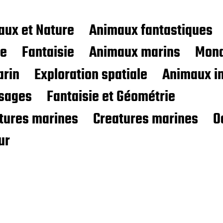
aux et Nature
Animaux fantastiques
ce
Fantaisie
Animaux marins
Mond
rin
Exploration spatiale
Animaux i
sages
Fantaisie et Géométrie
atures marines
Creatures marines
O
ur