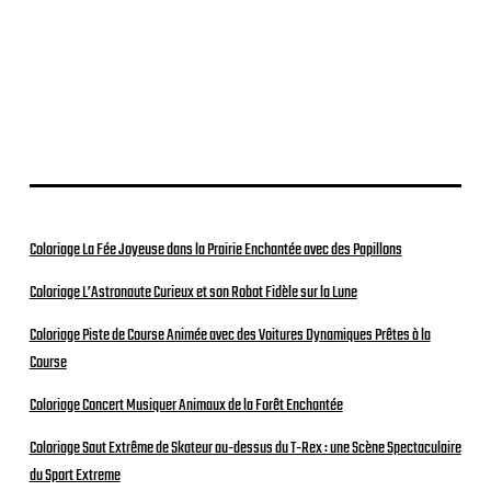
Coloriage La Fée Joyeuse dans la Prairie Enchantée avec des Papillons
Coloriage L’Astronaute Curieux et son Robot Fidèle sur la Lune
Coloriage Piste de Course Animée avec des Voitures Dynamiques Prêtes à la
Course
Coloriage Concert Musiquer Animaux de la Forêt Enchantée
Coloriage Saut Extrême de Skateur au-dessus du T-Rex : une Scène Spectaculaire
du Sport Extreme