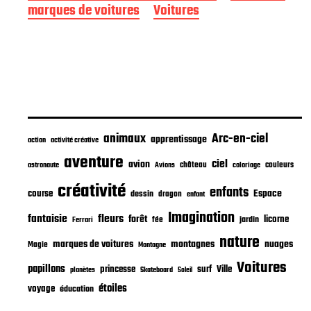
marques de voitures
Voitures
u
b
l
i
c
a
t
i
o
n
animaux
Arc-en-ciel
apprentissage
action
activité créative
aventure
ciel
avion
château
coloriage
couleurs
astronaute
Avions
créativité
enfants
Espace
course
dessin
dragon
enfant
Imagination
fantaisie
fleurs
forêt
licorne
jardin
fée
Ferrari
nature
nuages
marques de voitures
montagnes
Magie
Montagne
Voitures
papillons
princesse
surf
Ville
planètes
Skateboard
Soleil
étoiles
voyage
éducation