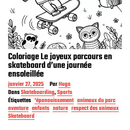
Coloriage Le joyeux parcours en
skateboard d’une journée
ensoleillée
D
janvier 27, 2025
Par
Hugo
a
Dans
Skateboarding
,
Sports
t
Étiquettes
'épanouissement
animaux du parc
e
d
aventure
enfants
nature
respect des animaux
e
Skateboard
p
u