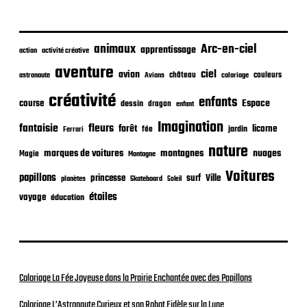
b
l
i
c
animaux
Arc-en-ciel
apprentissage
action
activité créative
a
t
aventure
ciel
avion
château
coloriage
couleurs
astronaute
Avions
i
o
créativité
enfants
Espace
course
dessin
dragon
enfant
n
Imagination
fantaisie
fleurs
forêt
licorne
jardin
fée
Ferrari
nature
nuages
marques de voitures
montagnes
Magie
Montagne
Voitures
papillons
princesse
surf
Ville
planètes
Skateboard
Soleil
étoiles
voyage
éducation
Coloriage La Fée Joyeuse dans la Prairie Enchantée avec des Papillons
Coloriage L’Astronaute Curieux et son Robot Fidèle sur la Lune