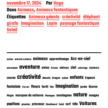
D
novembre 17, 2024
Par
Hugo
a
Dans
Animaux
,
Animaux fantastiques
t
Étiquettes
Animaux géants
créativité
éléphant
e
d
girafe
Imagination
Lapin
paysage fantastique
e
Soleil
p
u
b
l
i
c
animaux
Arc-en-ciel
apprentissage
action
activité créative
a
t
aventure
ciel
avion
château
coloriage
couleurs
astronaute
Avions
i
o
créativité
enfants
Espace
course
dessin
dragon
enfant
n
Imagination
fantaisie
fleurs
forêt
licorne
jardin
fée
Ferrari
nature
nuages
marques de voitures
montagnes
Magie
Montagne
Voitures
papillons
princesse
surf
Ville
planètes
Skateboard
Soleil