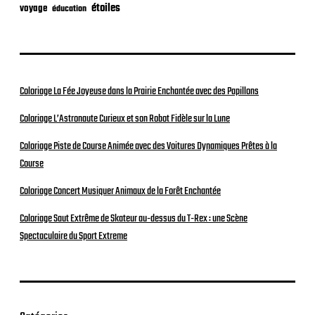
étoiles
voyage
éducation
Coloriage La Fée Joyeuse dans la Prairie Enchantée avec des Papillons
Coloriage L’Astronaute Curieux et son Robot Fidèle sur la Lune
Coloriage Piste de Course Animée avec des Voitures Dynamiques Prêtes à la
Course
Coloriage Concert Musiquer Animaux de la Forêt Enchantée
Coloriage Saut Extrême de Skateur au-dessus du T-Rex : une Scène
Spectaculaire du Sport Extreme