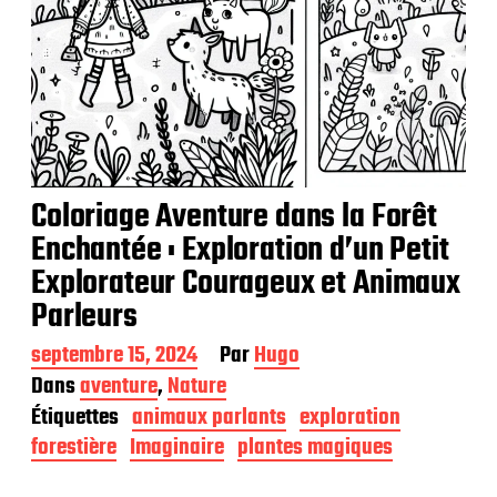
Coloriage Aventure dans la Forêt
Enchantée : Exploration d’un Petit
Explorateur Courageux et Animaux
Parleurs
D
septembre 15, 2024
Par
Hugo
a
Dans
aventure
,
Nature
t
Étiquettes
animaux parlants
exploration
e
d
forestière
Imaginaire
plantes magiques
e
p