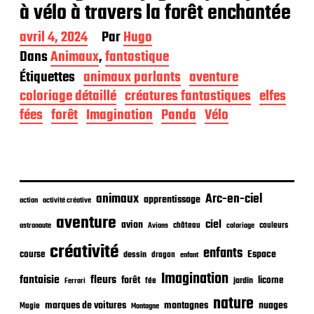
à vélo à travers la forêt enchantée
D
avril 4, 2024
Par
Hugo
a
Dans
Animaux
,
fantastique
t
Étiquettes
animaux parlants
aventure
e
d
coloriage détaillé
créatures fantastiques
elfes
e
fées
forêt
Imagination
Panda
Vélo
p
u
b
l
i
c
animaux
Arc-en-ciel
apprentissage
action
activité créative
a
t
aventure
ciel
avion
château
coloriage
couleurs
astronaute
Avions
i
o
créativité
enfants
Espace
course
dessin
dragon
enfant
n
Imagination
fantaisie
fleurs
forêt
licorne
jardin
fée
Ferrari
nature
nuages
marques de voitures
montagnes
Magie
Montagne