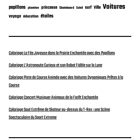
Voitures
papillons
princesse
surf
Ville
planètes
Skateboard
Soleil
étoiles
voyage
éducation
Coloriage La Fée Joyeuse dans la Prairie Enchantée avec des Papillons
Coloriage L’Astronaute Curieux et son Robot Fidèle sur la Lune
Coloriage Piste de Course Animée avec des Voitures Dynamiques Prêtes à la
Course
Coloriage Concert Musiquer Animaux de la Forêt Enchantée
Coloriage Saut Extrême de Skateur au-dessus du T-Rex : une Scène
Spectaculaire du Sport Extreme