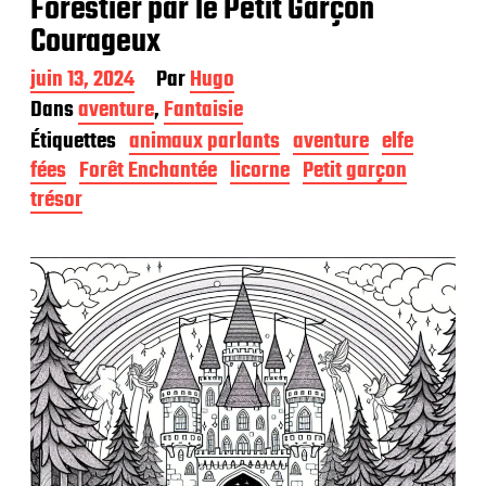
Forestier par le Petit Garçon
Courageux
D
juin 13, 2024
Par
Hugo
a
Dans
aventure
,
Fantaisie
t
Étiquettes
animaux parlants
aventure
elfe
e
d
fées
Forêt Enchantée
licorne
Petit garçon
e
trésor
p
u
b
l
i
c
a
t
i
o
n