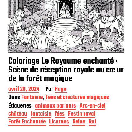
Coloriage Le Royaume enchanté :
Scène de réception royale au cœur
de la forêt magique
D
avril 20, 2024
Par
Hugo
a
Dans
Fantaisie
,
Fées et créatures magiques
t
Étiquettes
animaux parlants
Arc-en-ciel
e
d
château
fantaisie
fées
Festin royal
e
Forêt Enchantée
Licornes
Reine
Roi
p
u