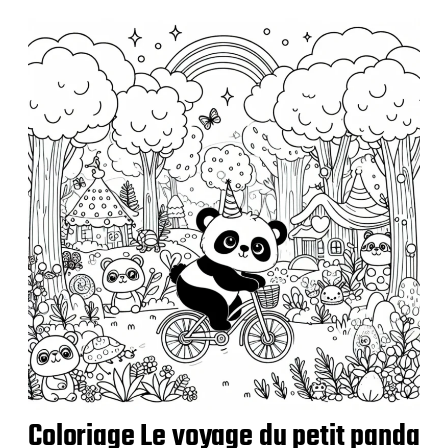
b
l
i
c
a
t
i
o
n
Coloriage Le voyage du petit panda