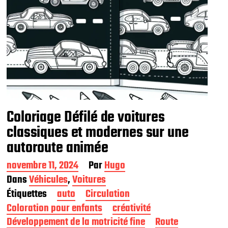
Coloriage Défilé de voitures
classiques et modernes sur une
autoroute animée
D
novembre 11, 2024
Par
Hugo
a
Dans
Véhicules
,
Voitures
t
Étiquettes
auto
Circulation
e
d
Coloration pour enfants
créativité
e
Développement de la motricité fine
Route
p