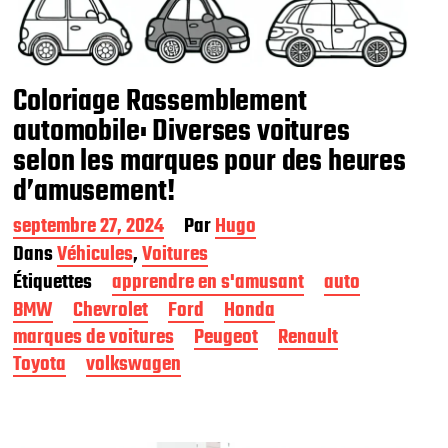
Coloriage Rassemblement
automobile: Diverses voitures
selon les marques pour des heures
d’amusement!
D
septembre 27, 2024
Par
Hugo
a
Dans
Véhicules
,
Voitures
t
Étiquettes
apprendre en s'amusant
auto
e
d
BMW
Chevrolet
Ford
Honda
e
marques de voitures
Peugeot
Renault
p
Toyota
volkswagen
u
b
l
i
c