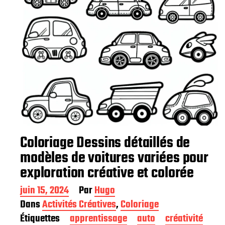
n
Coloriage Dessins détaillés de
modèles de voitures variées pour
exploration créative et colorée
D
juin 15, 2024
Par
Hugo
a
Dans
Activités Créatives
,
Coloriage
t
Étiquettes
apprentissage
auto
créativité
e