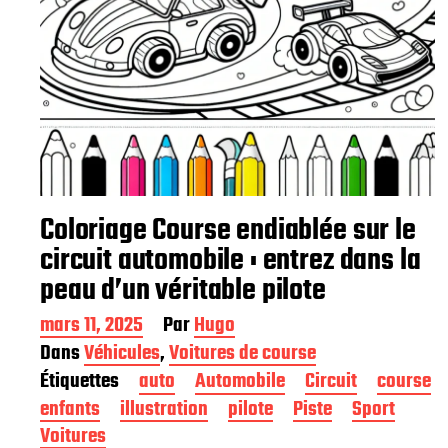
Coloriage Course endiablée sur le
circuit automobile : entrez dans la
peau d’un véritable pilote
D
mars 11, 2025
Par
Hugo
a
Dans
Véhicules
,
Voitures de course
t
Étiquettes
auto
Automobile
Circuit
course
e
d
enfants
illustration
pilote
Piste
Sport
e
Voitures
p