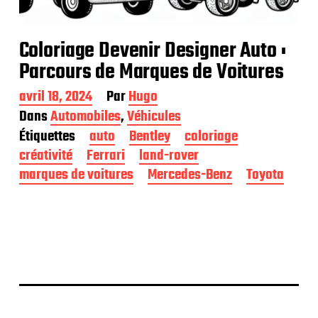
Coloriage Devenir Designer Auto :
Parcours de Marques de Voitures
D
avril 18, 2024
Par
Hugo
a
Dans
Automobiles
,
Véhicules
t
Étiquettes
auto
Bentley
coloriage
e
d
créativité
Ferrari
land-rover
e
marques de voitures
Mercedes-Benz
Toyota
p
u
b
l
i
c
a
t
i
o