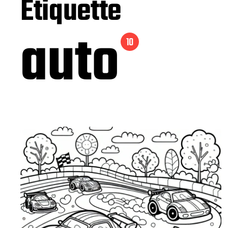
Étiquette
auto
10