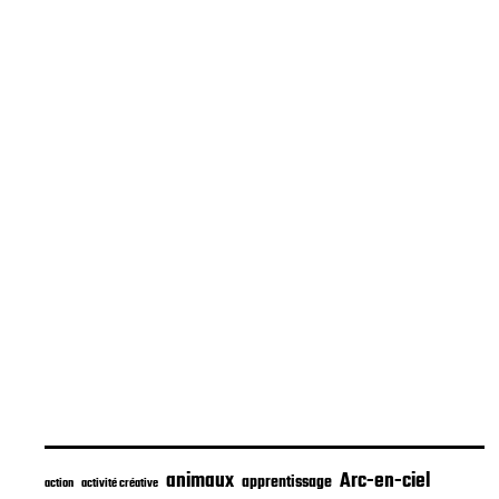
animaux
Arc-en-ciel
apprentissage
action
activité créative