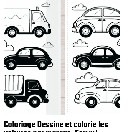
a
t
i
o
n
Coloriage Dessine et colorie les