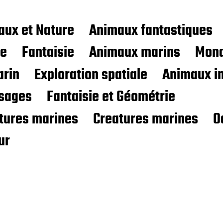
aux et Nature
Animaux fantastiques
ce
Fantaisie
Animaux marins
Mond
rin
Exploration spatiale
Animaux i
sages
Fantaisie et Géométrie
atures marines
Creatures marines
O
ur