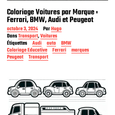
Coloriage Voitures par Marque :
Ferrari, BMW, Audi et Peugeot
D
octobre 3, 2024
Par
Hugo
a
Dans
Transport
,
Voitures
t
Étiquettes
Audi
auto
BMW
e
d
Coloriage Educative
Ferrari
marques
e
Peugeot
Transport
p
u
b
l
i
c
a
t
i
o
n