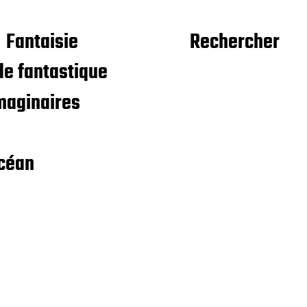
Fantaisie
Rechercher
e fantastique
maginaires
céan