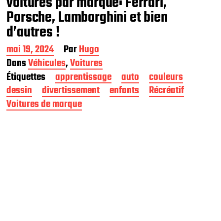
voitures par marque: Ferrari,
Porsche, Lamborghini et bien
d’autres !
D
mai 19, 2024
Par
Hugo
a
Dans
Véhicules
,
Voitures
t
Étiquettes
apprentissage
auto
couleurs
e
d
dessin
divertissement
enfants
Récréatif
e
Voitures de marque
p
u
b
l
i
c
a
t
i
o
n