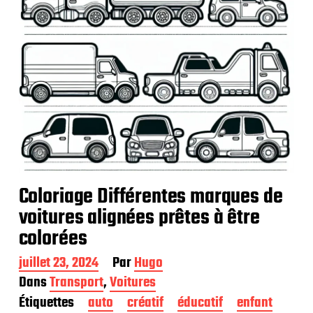
Coloriage Différentes marques de
voitures alignées prêtes à être
colorées
D
juillet 23, 2024
Par
Hugo
a
Dans
Transport
,
Voitures
t
Étiquettes
auto
créatif
éducatif
enfant
e