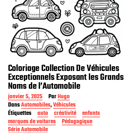
Coloriage Collection De Véhicules
Exceptionnels Exposant les Grands
Noms de l’Automobile
D
janvier 5, 2025
Par
Hugo
a
Dans
Automobiles
,
Véhicules
t
Étiquettes
auto
créativité
enfants
e
d
marques de voitures
Pédagogique
e
Série Automobile
p