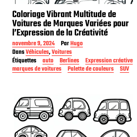
Coloriage Vibrant Multitude de
Voitures de Marques Variées pour
l’Expression de la Créativité
D
novembre 9, 2024
Par
Hugo
a
Dans
Véhicules
,
Voitures
t
Étiquettes
auto
Berlines
Expression créative
e
d
marques de voitures
Palette de couleurs
SUV
e
p
u
b
l
i
c
a
t
i
o