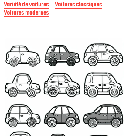
Variété de voitures
Voitures classiques
u
b
Voitures modernes
l
i
c
a
t
i
o
n