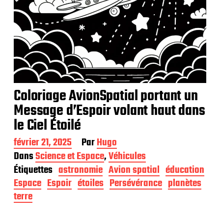
Coloriage AvionSpatial portant un
Message d’Espoir volant haut dans
le Ciel Étoilé
D
février 21, 2025
Par
Hugo
a
Dans
Science et Espace
,
Véhicules
t
Étiquettes
astronomie
Avion spatial
éducation
e
d
Espace
Espoir
étoiles
Persévérance
planètes
e
terre
p
u