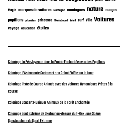
Ferrari
nature
nuages
marques de voitures
montagnes
Magie
Montagne
Voitures
papillons
princesse
surf
Ville
planètes
Skateboard
Soleil
étoiles
voyage
éducation
Coloriage La Fée Joyeuse dans la Prairie Enchantée avec des Papillons
Coloriage L’Astronaute Curieux et son Robot Fidèle sur la Lune
Coloriage Piste de Course Animée avec des Voitures Dynamiques Prêtes à la
Course
Coloriage Concert Musiquer Animaux de la Forêt Enchantée
Coloriage Saut Extrême de Skateur au-dessus du T-Rex : une Scène
Spectaculaire du Sport Extreme