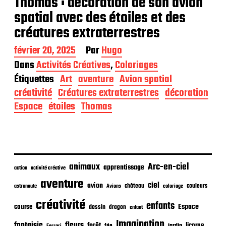
Thomas : décoration de son avion
spatial avec des étoiles et des
créatures extraterrestres
D
février 20, 2025
Par
Hugo
a
Dans
Activités Créatives
,
Coloriages
t
Étiquettes
Art
aventure
Avion spatial
e
d
créativité
Créatures extraterrestres
décoration
e
Espace
étoiles
Thomas
p
u
b
l
i
c
animaux
Arc-en-ciel
apprentissage
action
activité créative
a
t
aventure
ciel
avion
château
coloriage
couleurs
astronaute
Avions
i
o
créativité
enfants
Espace
course
dessin
dragon
enfant
n
Imagination
fantaisie
fleurs
forêt
licorne
jardin
fée