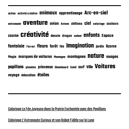
b
l
i
animaux
Arc-en-ciel
apprentissage
action
activité créative
c
aventure
a
ciel
avion
château
coloriage
couleurs
astronaute
Avions
t
créativité
i
enfants
Espace
course
dessin
dragon
enfant
o
Imagination
n
fantaisie
fleurs
forêt
licorne
jardin
fée
Ferrari
nature
nuages
marques de voitures
montagnes
Magie
Montagne
Voitures
papillons
princesse
surf
Ville
planètes
Skateboard
Soleil
étoiles
voyage
éducation
Coloriage La Fée Joyeuse dans la Prairie Enchantée avec des Papillons
Coloriage L’Astronaute Curieux et son Robot Fidèle sur la Lune