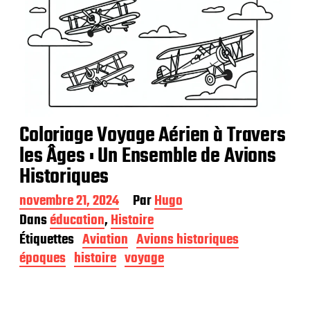
Coloriage Voyage Aérien à Travers
les Âges : Un Ensemble de Avions
Historiques
D
novembre 21, 2024
Par
Hugo
a
Dans
éducation
,
Histoire
t
Étiquettes
Aviation
Avions historiques
e
d
époques
histoire
voyage
e
p
u