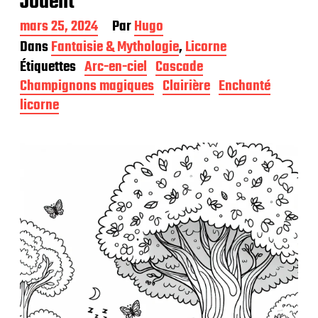
Jouent
D
mars 25, 2024
Par
Hugo
a
Dans
Fantaisie & Mythologie
,
Licorne
t
Étiquettes
Arc-en-ciel
Cascade
e
d
Champignons magiques
Clairière
Enchanté
e
licorne
p
u
b
l
i
c
a
t
i
o
n