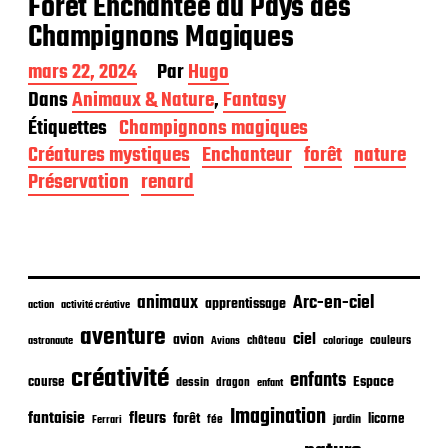
Forêt Enchantée au Pays des
Champignons Magiques
D
mars 22, 2024
Par
Hugo
a
Dans
Animaux & Nature
,
Fantasy
t
Étiquettes
Champignons magiques
e
d
Créatures mystiques
Enchanteur
forêt
nature
e
Préservation
renard
p
u
b
l
i
c
animaux
Arc-en-ciel
apprentissage
action
activité créative
a
t
aventure
ciel
avion
château
coloriage
couleurs
astronaute
Avions
i
o
créativité
enfants
Espace
course
dessin
dragon
enfant
n
Imagination
fantaisie
fleurs
forêt
licorne
jardin
fée
Ferrari