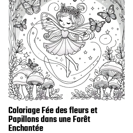
a
t
i
o
n
Coloriage Fée des fleurs et
Papillons dans une Forêt
Enchantée