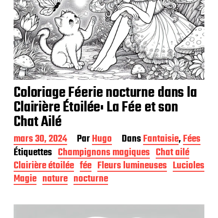
Coloriage Féerie nocturne dans la
Clairière Étoilée: La Fée et son
Chat Ailé
D
mars 30, 2024
Par
Hugo
Dans
Fantaisie
,
Fées
a
Étiquettes
Champignons magiques
Chat ailé
t
Clairière étoilée
fée
Fleurs lumineuses
Lucioles
e
d
Magie
nature
nocturne
e
p
u
b