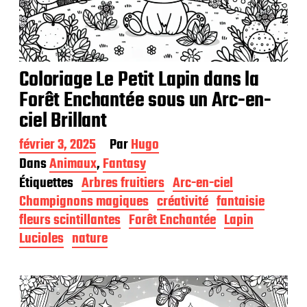
Coloriage Le Petit Lapin dans la
Forêt Enchantée sous un Arc-en-
ciel Brillant
D
février 3, 2025
Par
Hugo
a
Dans
Animaux
,
Fantasy
t
Étiquettes
Arbres fruitiers
Arc-en-ciel
e
d
Champignons magiques
créativité
fantaisie
e
fleurs scintillantes
Forêt Enchantée
Lapin
p
Lucioles
nature
u
b
l
i
c