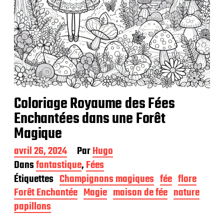
Coloriage Royaume des Fées
Enchantées dans une Forêt
Magique
D
avril 26, 2024
Par
Hugo
a
Dans
fantastique
,
Fées
t
Étiquettes
Champignons magiques
fée
flore
e
d
Forêt Enchantée
Magie
maison de fée
nature
e
papillons
p
u