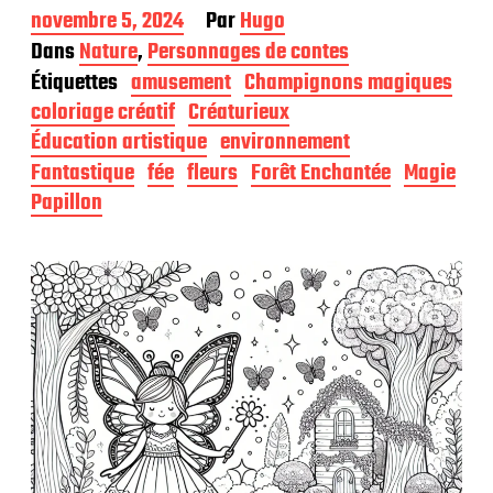
D
novembre 5, 2024
Par
Hugo
a
Dans
Nature
,
Personnages de contes
t
Étiquettes
amusement
Champignons magiques
e
d
coloriage créatif
Créaturieux
e
Éducation artistique
environnement
p
Fantastique
fée
fleurs
Forêt Enchantée
Magie
u
b
Papillon
l
i
c
a
t
i
o
n