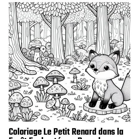
c
a
t
i
o
n
Coloriage Le Petit Renard dans la