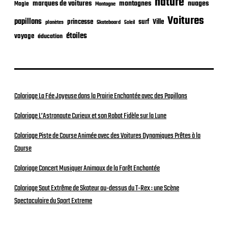
nature
nuages
marques de voitures
montagnes
Magie
Montagne
Voitures
papillons
princesse
surf
Ville
planètes
Skateboard
Soleil
étoiles
voyage
éducation
Coloriage La Fée Joyeuse dans la Prairie Enchantée avec des Papillons
Coloriage L’Astronaute Curieux et son Robot Fidèle sur la Lune
Coloriage Piste de Course Animée avec des Voitures Dynamiques Prêtes à la
Course
Coloriage Concert Musiquer Animaux de la Forêt Enchantée
Coloriage Saut Extrême de Skateur au-dessus du T-Rex : une Scène
Spectaculaire du Sport Extreme