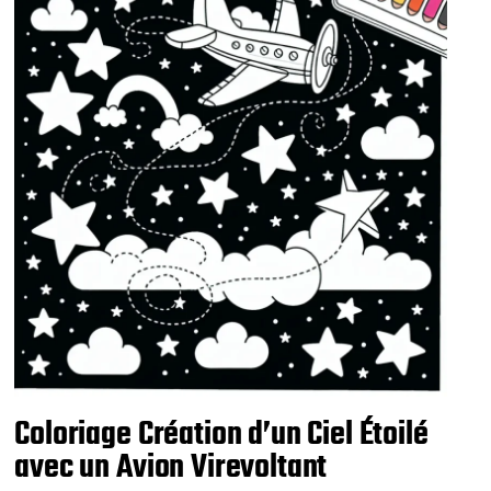
i
o
n
Coloriage Création d’un Ciel Étoilé
avec un Avion Virevoltant