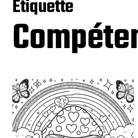
Étiquette
Compéten