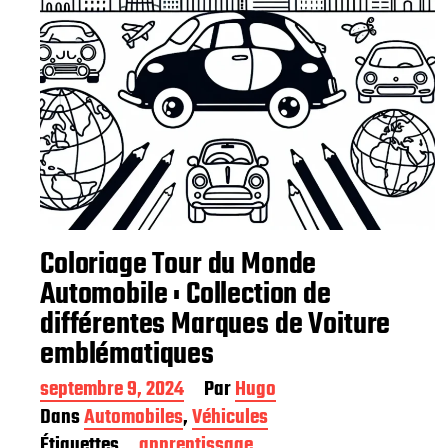
Coloriage Tour du Monde
Automobile : Collection de
différentes Marques de Voiture
emblématiques
D
septembre 9, 2024
Par
Hugo
a
Dans
Automobiles
,
Véhicules
t
Étiquettes
apprentissage