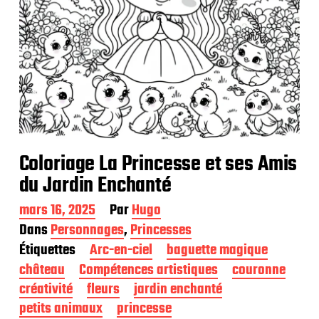
Coloriage La Princesse et ses Amis
du Jardin Enchanté
D
mars 16, 2025
Par
Hugo
a
Dans
Personnages
,
Princesses
t
Étiquettes
Arc-en-ciel
baguette magique
e
d
château
Compétences artistiques
couronne
e
créativité
fleurs
jardin enchanté
p
petits animaux
princesse
u