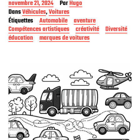
D
novembre 21, 2024
Par
Hugo
a
Dans
Véhicules
,
Voitures
t
Étiquettes
Automobile
aventure
e
d
Compétences artistiques
créativité
Diversité
e
éducation
marques de voitures
p
u
b
l
i
c
a
t
i
o
n