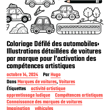
Coloriage Défilé des automobiles:
Illustrations détaillées de voitures
par marque pour l’activation des
compétences artistiques
D
octobre 14, 2024
Par
Hugo
a
Dans
Marques de voitures
,
Voitures
t
Étiquettes
activité artistique
e
d
apprentissage ludique
Compétences artistiques
e
Connaissance des marques de voitures
p
Imagination
véhicules
u