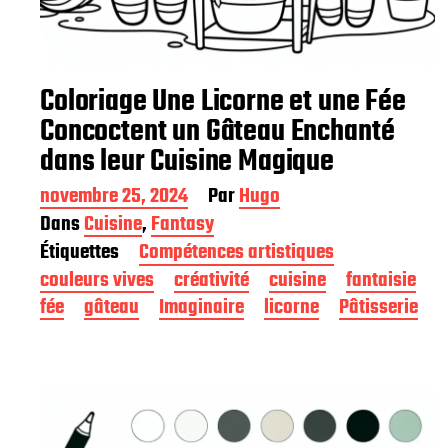
Coloriage Une Licorne et une Fée
Concoctent un Gâteau Enchanté
dans leur Cuisine Magique
D
novembre 25, 2024
Par
Hugo
a
Dans
Cuisine
,
Fantasy
t
Étiquettes
Compétences artistiques
e
d
couleurs vives
créativité
cuisine
fantaisie
e
fée
gâteau
Imaginaire
licorne
Pâtisserie
p
u
b
l
i
c
a