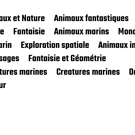
aux et Nature
Animaux fantastiques
ce
Fantaisie
Animaux marins
Mond
rin
Exploration spatiale
Animaux i
sages
Fantaisie et Géométrie
atures marines
Creatures marines
O
ur