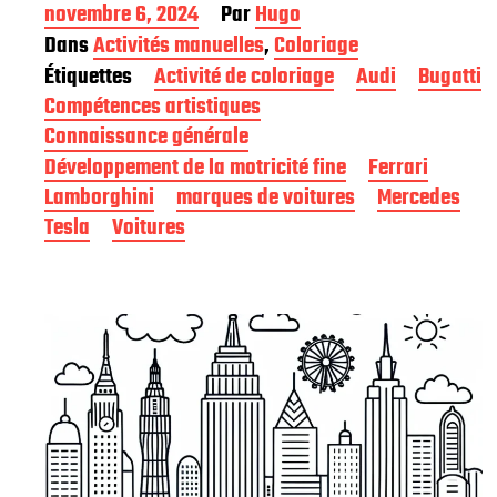
D
novembre 6, 2024
Par
Hugo
a
Dans
Activités manuelles
,
Coloriage
t
Étiquettes
Activité de coloriage
Audi
Bugatti
e
d
Compétences artistiques
e
Connaissance générale
p
Développement de la motricité fine
Ferrari
u
b
Lamborghini
marques de voitures
Mercedes
l
Tesla
Voitures
i
c
a
t
i
o
n