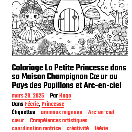
Coloriage La Petite Princesse dans
sa Maison Champignon Cœur au
Pays des Papillons et Arc-en-ciel
D
mars 20, 2025
Par
Hugo
a
Dans
Féerie
,
Princesse
t
Étiquettes
animaux mignons
Arc-en-ciel
e
d
cœur
Compétences artistiques
e
coordination motrice
créativité
féérie
p