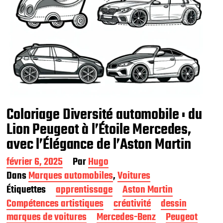
Coloriage Diversité automobile : du
Lion Peugeot à l’Étoile Mercedes,
avec l’Élégance de l’Aston Martin
D
février 6, 2025
Par
Hugo
a
Dans
Marques automobiles
,
Voitures
t
Étiquettes
apprentissage
Aston Martin
e
d
Compétences artistiques
créativité
dessin
e
marques de voitures
Mercedes-Benz
Peugeot
p