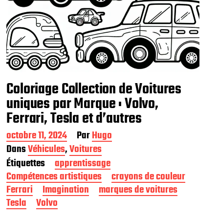
Coloriage Collection de Voitures
uniques par Marque : Volvo,
Ferrari, Tesla et d’autres
D
octobre 11, 2024
Par
Hugo
a
Dans
Véhicules
,
Voitures
t
Étiquettes
apprentissage
e
d
Compétences artistiques
crayons de couleur
e
Ferrari
Imagination
marques de voitures
p
Tesla
Volvo
u
b