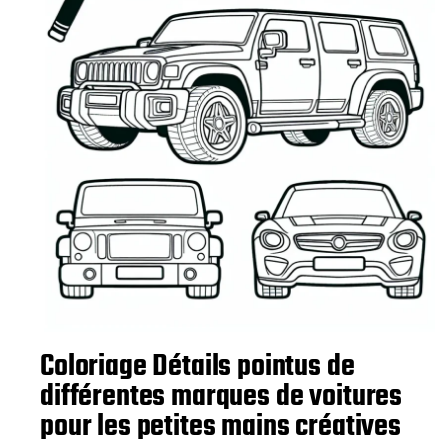
t
i
o
n
Coloriage Détails pointus de
différentes marques de voitures
pour les petites mains créatives