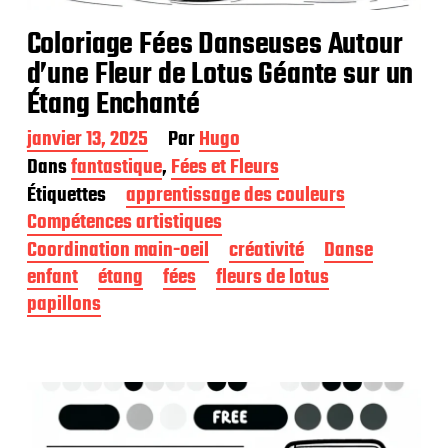
Coloriage Fées Danseuses Autour
d’une Fleur de Lotus Géante sur un
Étang Enchanté
D
janvier 13, 2025
Par
Hugo
a
Dans
fantastique
,
Fées et Fleurs
t
Étiquettes
apprentissage des couleurs
e
d
Compétences artistiques
e
Coordination main-oeil
créativité
Danse
p
enfant
étang
fées
fleurs de lotus
u
b
papillons
l
i
c
a
t
i
o