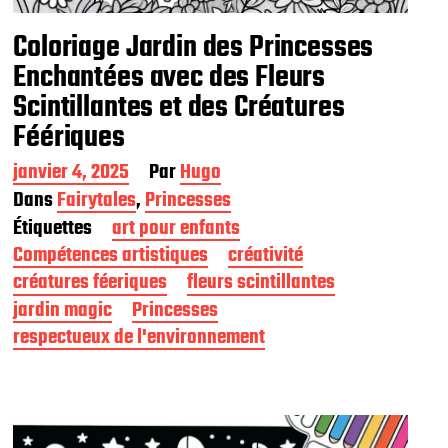
Coloriage Jardin des Princesses
Enchantées avec des Fleurs
Scintillantes et des Créatures
Féériques
D
janvier 4, 2025
Par
Hugo
a
Dans
Fairytales
,
Princesses
t
Étiquettes
art pour enfants
e
d
Compétences artistiques
créativité
e
créatures féeriques
fleurs scintillantes
p
jardin magic
Princesses
u
b
respectueux de l'environnement
l
i
c
a
t