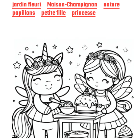
jardin fleuri
Maison-Champignon
nature
u
b
papillons
petite fille
princesse
l
i
c
a
t
i
o
n