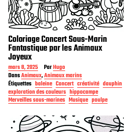
Coloriage Concert Sous-Marin
Fantastique par les Animaux
Joyeux
D
mars 8, 2025
Par
Hugo
a
Dans
Animaux
,
Animaux marins
t
Étiquettes
baleine
Concert
créativité
dauphin
e
d
exploration des couleurs
hippocampe
e
Merveilles sous-marines
Musique
poulpe
p
u
b
l
i