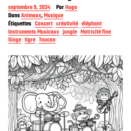
D
septembre 9, 2024
Par
Hugo
a
Dans
Animaux
,
Musique
t
Étiquettes
Concert
créativité
éléphant
e
d
Instruments Musicaux
jungle
Motricité fine
e
Singe
tigre
Toucan
p
u
b
l
i
c
a
t
i
o
n