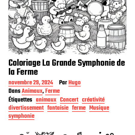
Coloriage La Grande Symphonie de
la Ferme
D
novembre 29, 2024
Par
Hugo
a
Dans
Animaux
,
Ferme
t
Étiquettes
animaux
Concert
créativité
e
d
divertissement
fantaisie
ferme
Musique
e
symphonie
p
u
b