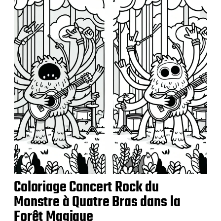
l
i
c
a
t
i
o
n
Coloriage Concert Rock du
Monstre à Quatre Bras dans la
Forêt Magique