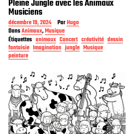
Pleine Jungle avec les Animaux
Musiciens
D
décembre 19, 2024
Par
Hugo
a
Dans
Animaux
,
Musique
t
Étiquettes
animaux
Concert
créativité
dessin
e
d
fantaisie
Imagination
jungle
Musique
e
peinture
p
u
b
l
i
c
a
t
i
o
n