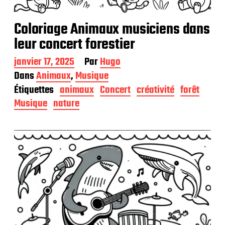
Coloriage Animaux musiciens dans
leur concert forestier
D
janvier 17, 2025
Par
Hugo
a
Dans
Animaux
,
Musique
t
Étiquettes
animaux
Concert
créativité
forêt
e
d
Musique
nature
e
p
u
b
l
i
c
a
t
i
o
n