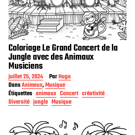
Coloriage Le Grand Concert de la
Jungle avec des Animaux
Musiciens
D
juillet 25, 2024
Par
Hugo
a
Dans
Animaux
,
Musique
t
Étiquettes
animaux
Concert
créativité
e
d
Diversité
jungle
Musique
e
p
u
b
l