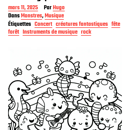
D
mars 11, 2025
Par
Hugo
a
Dans
Monstres
,
Musique
t
Étiquettes
Concert
créatures fantastiques
fête
e
d
forêt
Instruments de musique
rock
e
p
u
b
l
i
c
a
t
i
o
n