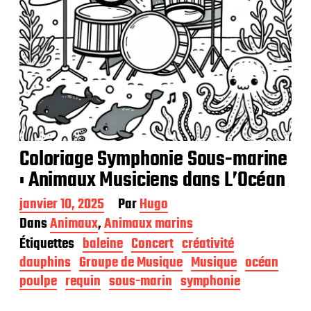
Coloriage Symphonie Sous-marine
: Animaux Musiciens dans L’Océan
D
janvier 10, 2025
Par
Hugo
a
Dans
Animaux
,
Animaux marins
t
Étiquettes
baleine
Concert
créativité
e
d
dauphins
Groupe de Musique
Musique
océan
e
poulpe
requin
sous-marin
symphonie
p
u