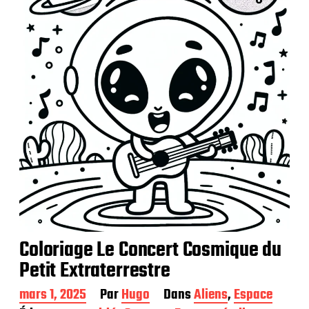
c
a
t
i
o
n
Coloriage Le Concert Cosmique du
Petit Extraterrestre
D
mars 1, 2025
Par
Hugo
Dans
Aliens
,
Espace
a