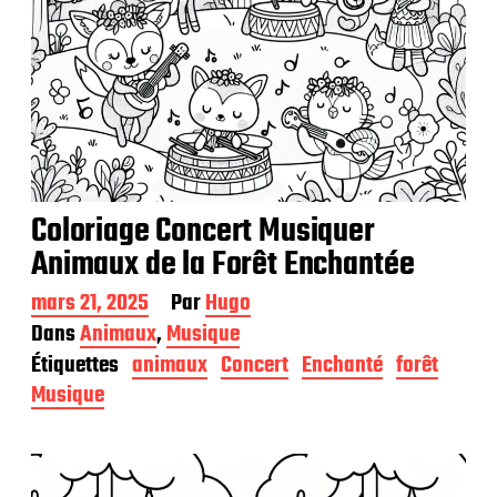
Coloriage Concert Musiquer
Animaux de la Forêt Enchantée
D
mars 21, 2025
Par
Hugo
a
Dans
Animaux
,
Musique
t
Étiquettes
animaux
Concert
Enchanté
forêt
e
d
Musique
e
p
u
b