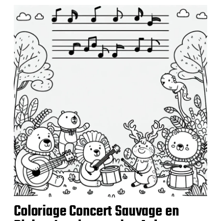
b
l
i
c
a
t
i
o
n
Coloriage Concert Sauvage en