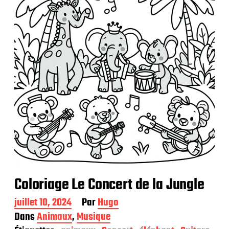
i
c
a
t
i
o
n
Coloriage Le Concert de la Jungle
D
juillet 10, 2024
Par
Hugo
a
Dans
Animaux
,
Musique
t