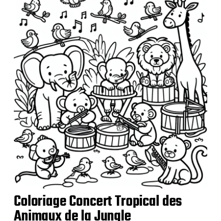
l
i
c
a
t
i
o
n
Coloriage Concert Tropical des
Animaux de la Jungle