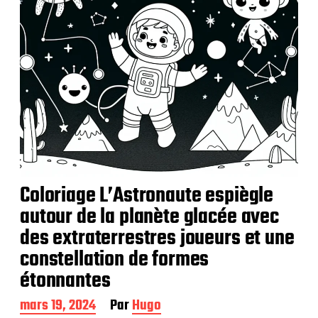
i
o
n
Coloriage L’Astronaute espiègle
autour de la planète glacée avec
des extraterrestres joueurs et une
constellation de formes
étonnantes
D
mars 19, 2024
Par
Hugo