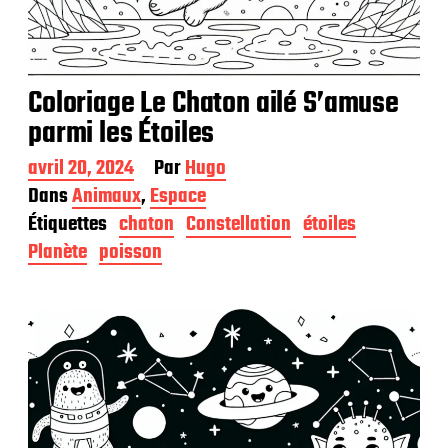
Coloriage Le Chaton ailé S’amuse
parmi les Étoiles
D
avril 20, 2024
Par
Hugo
a
Dans
Animaux
,
Espace
t
Étiquettes
chaton
Constellation
étoiles
e
d
Planète
poisson
e
p
u
b
l
i
c
a
t