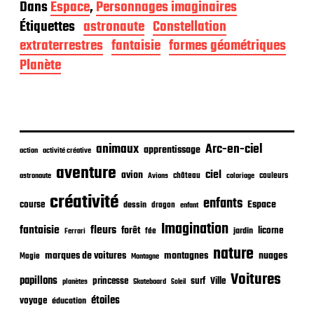
a
Dans
Espace
,
Personnages imaginaires
t
Étiquettes
astronaute
Constellation
e
d
extraterrestres
fantaisie
formes géométriques
e
Planète
p
u
b
l
i
c
animaux
Arc-en-ciel
apprentissage
action
activité créative
a
t
aventure
ciel
avion
château
coloriage
couleurs
astronaute
Avions
i
o
créativité
enfants
Espace
course
dessin
dragon
enfant
n
Imagination
fantaisie
fleurs
forêt
licorne
jardin
fée
Ferrari
nature
nuages
marques de voitures
montagnes
Magie
Montagne
Voitures
papillons
princesse
surf
Ville
planètes
Skateboard
Soleil
étoiles
voyage
éducation