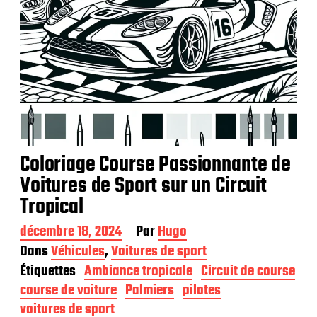
Coloriage Course Passionnante de
Voitures de Sport sur un Circuit
Tropical
D
décembre 18, 2024
Par
Hugo
a
Dans
Véhicules
,
Voitures de sport
t
Étiquettes
Ambiance tropicale
Circuit de course
e
d
course de voiture
Palmiers
pilotes
e
voitures de sport
p