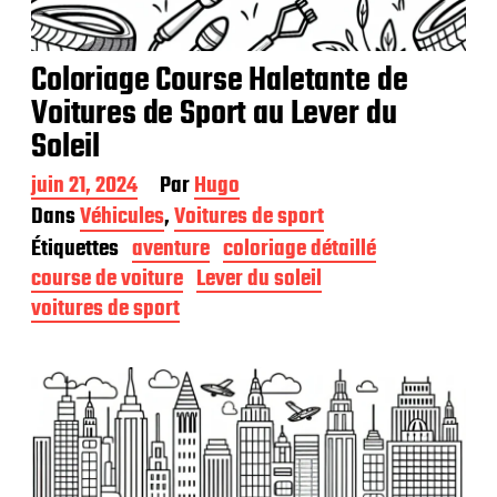
Coloriage Course Haletante de
Voitures de Sport au Lever du
Soleil
D
juin 21, 2024
Par
Hugo
a
Dans
Véhicules
,
Voitures de sport
t
Étiquettes
aventure
coloriage détaillé
e
d
course de voiture
Lever du soleil
e
voitures de sport
p
u
b
l
i
c
a
t
i