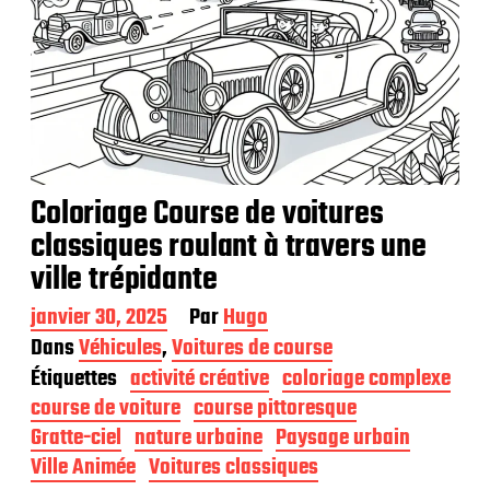
Coloriage Course de voitures
classiques roulant à travers une
ville trépidante
D
janvier 30, 2025
Par
Hugo
a
Dans
Véhicules
,
Voitures de course
t
Étiquettes
activité créative
coloriage complexe
e
d
course de voiture
course pittoresque
e
Gratte-ciel
nature urbaine
Paysage urbain
p
Ville Animée
Voitures classiques
u