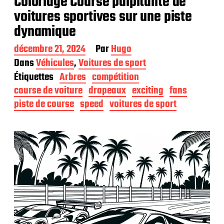
Coloriage Course palpitante de
voitures sportives sur une piste
dynamique
D
décembre 21, 2024
Par
Hugo
a
Dans
Véhicules
,
Voitures de sport
t
Étiquettes
Arbres
compétition
e
d
course de voiture
drapeaux
exciting
fans
e
piste de course
speed
voitures de sport
p
u
b
l
i
c
a
t
i
o
n