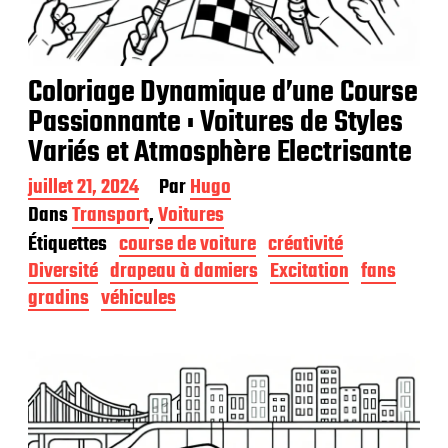
Coloriage Dynamique d’une Course
Passionnante : Voitures de Styles
Variés et Atmosphère Electrisante
D
juillet 21, 2024
Par
Hugo
a
Dans
Transport
,
Voitures
t
Étiquettes
course de voiture
créativité
e
d
Diversité
drapeau à damiers
Excitation
fans
e
gradins
véhicules
p
u
b
l
i
c
a
t