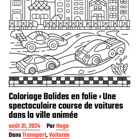
i
o
n
Coloriage Bolides en folie : Une
spectaculaire course de voitures
dans la ville animée
D
août 31, 2024
Par
Hugo
a
Dans
Transport
,
Voitures
t