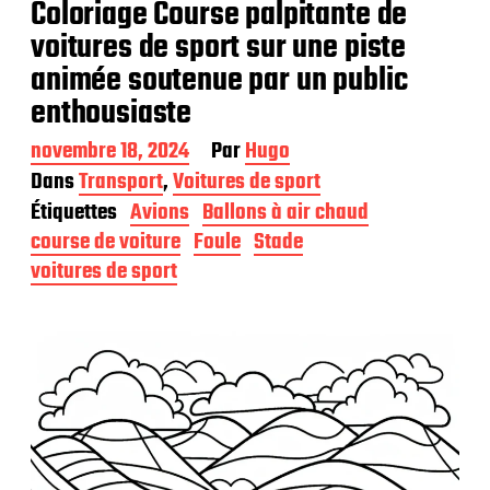
Coloriage Course palpitante de
voitures de sport sur une piste
animée soutenue par un public
enthousiaste
D
novembre 18, 2024
Par
Hugo
a
Dans
Transport
,
Voitures de sport
t
Étiquettes
Avions
Ballons à air chaud
e
d
course de voiture
Foule
Stade
e
voitures de sport
p
u
b
l
i
c
a
t
i
o