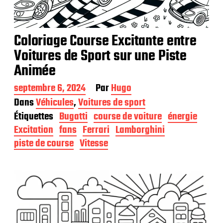
Coloriage Course Excitante entre
Voitures de Sport sur une Piste
Animée
D
septembre 6, 2024
Par
Hugo
a
Dans
Véhicules
,
Voitures de sport
t
Étiquettes
Bugatti
course de voiture
énergie
e
d
Excitation
fans
Ferrari
Lamborghini
e
piste de course
Vitesse
p
u
b
l
i
c
a
t