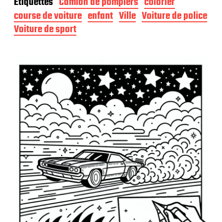
Étiquettes
Camion de pompiers
colorier
e
d
course de voiture
enfant
Ville
Voiture de police
e
Voiture de sport
p
u
b
l
i
c
a
t
i
o
n