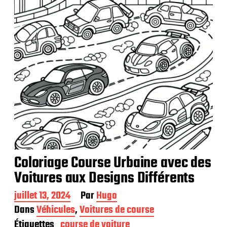
i
o
n
Coloriage Course Urbaine avec des
Voitures aux Designs Différents
D
juillet 13, 2024
Par
Hugo
a
Dans
Véhicules
,
Voitures de course
t
Étiquettes
course de voiture
e