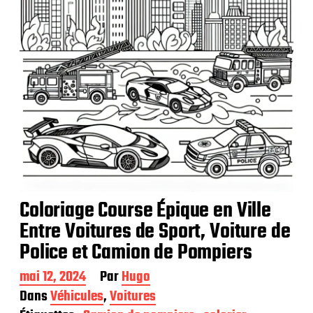
o
n
Coloriage Course Épique en Ville
Entre Voitures de Sport, Voiture de
Police et Camion de Pompiers
D
mai 12, 2024
Par
Hugo
a
Dans
Véhicules
,
Voitures
t