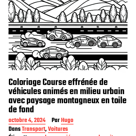
n
Coloriage Course effrénée de
véhicules animés en milieu urbain
avec paysage montagneux en toile
de fond
D
octobre 4, 2024
Par
Hugo
a
Dans
Transport
,
Voitures
t