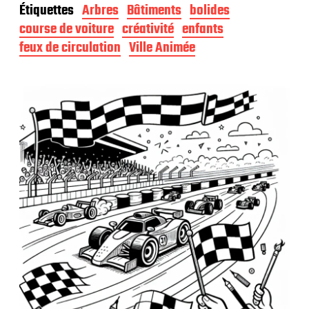
Étiquettes
Arbres
Bâtiments
bolides
e
d
course de voiture
créativité
enfants
e
feux de circulation
Ville Animée
p
u
b
l
i
c
a
t
i
o
n