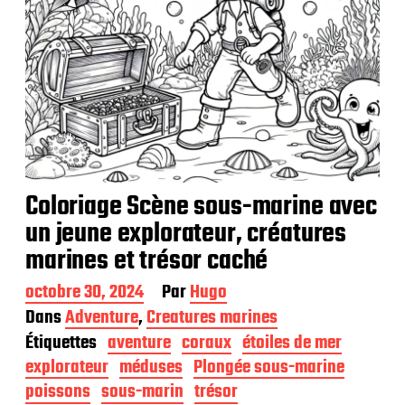
Coloriage Scène sous-marine avec
un jeune explorateur, créatures
marines et trésor caché
D
octobre 30, 2024
Par
Hugo
a
Dans
Adventure
,
Creatures marines
t
Étiquettes
aventure
coraux
étoiles de mer
e
d
explorateur
méduses
Plongée sous-marine
e
poissons
sous-marin
trésor
p