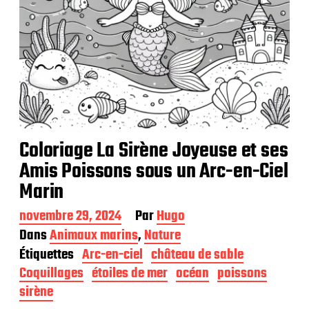
Coloriage La Sirène Joyeuse et ses
Amis Poissons sous un Arc-en-Ciel
Marin
D
novembre 29, 2024
Par
Hugo
a
Dans
Animaux marins
,
Nature
t
Étiquettes
Arc-en-ciel
château de sable
e
d
Coquillages
étoiles de mer
océan
poissons
e
sirène
p