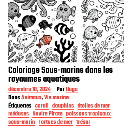
Coloriage Sous-marins dans les
royaumes aquatiques
D
décembre 18, 2024
Par
Hugo
a
Dans
Animaux
,
Vie marine
t
Étiquettes
corail
dauphins
étoiles de mer
e
d
méduses
Navire Pirate
poissons tropicaux
e
sous-marin
Tortues de mer
trésor
p
u