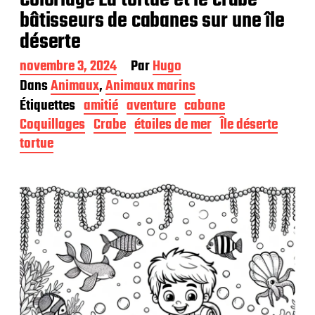
bâtisseurs de cabanes sur une île
déserte
D
novembre 3, 2024
Par
Hugo
a
Dans
Animaux
,
Animaux marins
t
Étiquettes
amitié
aventure
cabane
e
d
Coquillages
Crabe
étoiles de mer
Île déserte
e
tortue
p
u
b
l
i
c
a
t
i
o
n