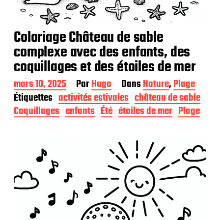
Coloriage Château de sable
complexe avec des enfants, des
coquillages et des étoiles de mer
D
mars 10, 2025
Par
Hugo
Dans
Nature
,
Plage
a
Étiquettes
activités estivales
château de sable
t
Coquillages
enfants
Été
étoiles de mer
Plage
e
d
e
p
u
b
l
i
c
a
t