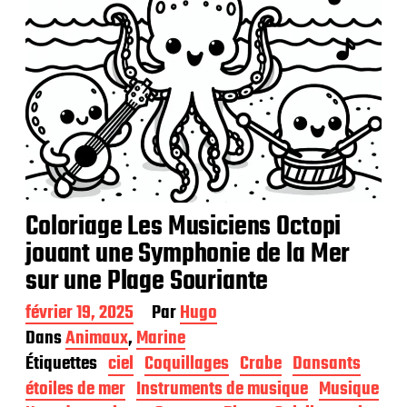
i
o
n
Coloriage Les Musiciens Octopi
jouant une Symphonie de la Mer
sur une Plage Souriante
D
février 19, 2025
Par
Hugo
a
Dans
Animaux
,
Marine
t
Étiquettes
ciel
Coquillages
Crabe
Dansants
e
d
étoiles de mer
Instruments de musique
Musique
e