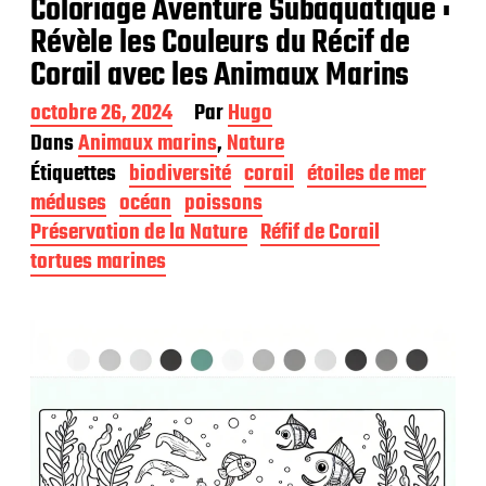
Coloriage Aventure Subaquatique :
Révèle les Couleurs du Récif de
Corail avec les Animaux Marins
D
octobre 26, 2024
Par
Hugo
a
Dans
Animaux marins
,
Nature
t
Étiquettes
biodiversité
corail
étoiles de mer
e
d
méduses
océan
poissons
e
Préservation de la Nature
Réfif de Corail
p
tortues marines
u
b
l
i
c
a
t
i
o
n