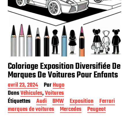
Coloriage Exposition Diversifiée De
Marques De Voitures Pour Enfants
D
avril 23, 2024
Par
Hugo
a
Dans
Véhicules
,
Voitures
t
Étiquettes
Audi
BMW
Exposition
Ferrari
e
d
marques de voitures
Mercedes
Peugeot
e
p
u