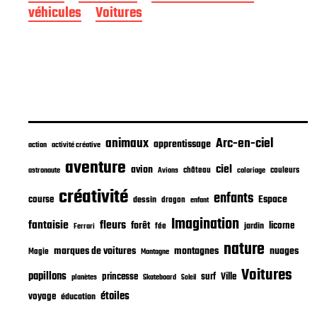
e
véhicules
Voitures
p
u
b
l
i
c
a
t
i
animaux
Arc-en-ciel
apprentissage
o
action
activité créative
n
aventure
ciel
avion
château
coloriage
couleurs
astronaute
Avions
créativité
enfants
Espace
course
dessin
dragon
enfant
Imagination
fantaisie
fleurs
forêt
licorne
jardin
fée
Ferrari
nature
nuages
marques de voitures
montagnes
Magie
Montagne
Voitures
papillons
princesse
surf
Ville
planètes
Skateboard
Soleil
étoiles
voyage
éducation