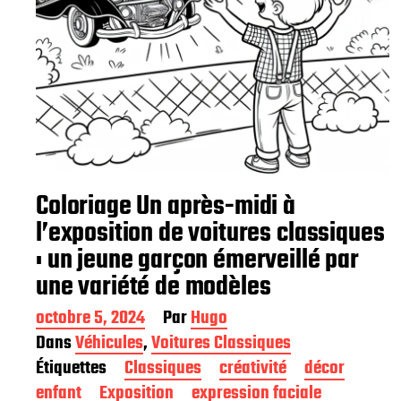
Coloriage Un après-midi à
l’exposition de voitures classiques
: un jeune garçon émerveillé par
une variété de modèles
D
octobre 5, 2024
Par
Hugo
a
Dans
Véhicules
,
Voitures Classiques
t
Étiquettes
Classiques
créativité
décor
e
d
enfant
Exposition
expression faciale