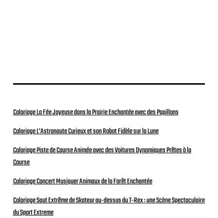
b
l
i
c
a
t
i
o
n
Coloriage La Fée Joyeuse dans la Prairie Enchantée avec des Papillons
Coloriage L’Astronaute Curieux et son Robot Fidèle sur la Lune
Coloriage Piste de Course Animée avec des Voitures Dynamiques Prêtes à la
Course
Coloriage Concert Musiquer Animaux de la Forêt Enchantée
Coloriage Saut Extrême de Skateur au-dessus du T-Rex : une Scène Spectaculaire
du Sport Extreme