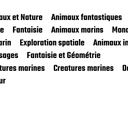
aux et Nature
Animaux fantastiques
ce
Fantaisie
Animaux marins
Mond
rin
Exploration spatiale
Animaux i
sages
Fantaisie et Géométrie
atures marines
Creatures marines
O
ur