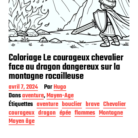
Coloriage Le courageux chevalier
face au dragon dangereux sur la
montagne rocailleuse
D
avril 7, 2024
Par
Hugo
a
Dans
aventure
,
Moyen-Age
t
Étiquettes
aventure
bouclier
brave
Chevalier
e
d
courageux
dragon
épée
flammes
Montagne
e
Moyen âge
p
u
b