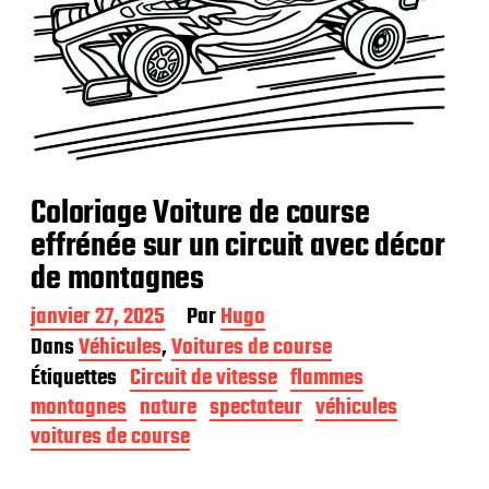
Coloriage Voiture de course
effrénée sur un circuit avec décor
de montagnes
D
janvier 27, 2025
Par
Hugo
a
Dans
Véhicules
,
Voitures de course
t
Étiquettes
Circuit de vitesse
flammes
e
d
montagnes
nature
spectateur
véhicules
e
voitures de course
p
u