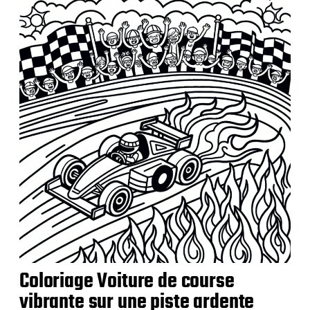
b
l
i
c
a
t
i
o
n
Coloriage Voiture de course
vibrante sur une piste ardente