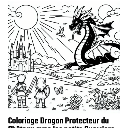
b
l
i
c
a
t
i
o
n
Coloriage Dragon Protecteur du