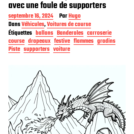
avec une foule de supporters
D
septembre 16, 2024
Par
Hugo
a
Dans
Véhicules
,
Voitures de course
t
Étiquettes
ballons
Banderoles
carroserie
e
d
course
drapeaux
festive
flammes
gradins
e
Piste
supporters
voiture
p
u
b
l
i
c
a
t
i
o
n