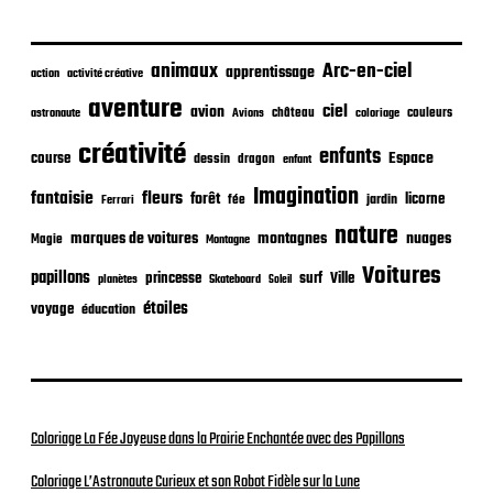
l
i
c
animaux
Arc-en-ciel
apprentissage
action
activité créative
a
t
aventure
ciel
avion
château
coloriage
couleurs
astronaute
Avions
i
o
créativité
enfants
Espace
course
dessin
dragon
enfant
n
Imagination
fantaisie
fleurs
forêt
licorne
jardin
fée
Ferrari
nature
nuages
marques de voitures
montagnes
Magie
Montagne
Voitures
papillons
princesse
surf
Ville
planètes
Skateboard
Soleil
étoiles
voyage
éducation
Coloriage La Fée Joyeuse dans la Prairie Enchantée avec des Papillons
Coloriage L’Astronaute Curieux et son Robot Fidèle sur la Lune