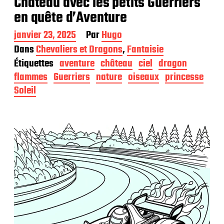
Château avec les petits Guerriers
en quête d’Aventure
D
janvier 23, 2025
Par
Hugo
a
Dans
Chevaliers et Dragons
,
Fantaisie
t
Étiquettes
aventure
château
ciel
dragon
e
d
flammes
Guerriers
nature
oiseaux
princesse
e
Soleil
p
u
b
l
i
c
a
t
i
o
n