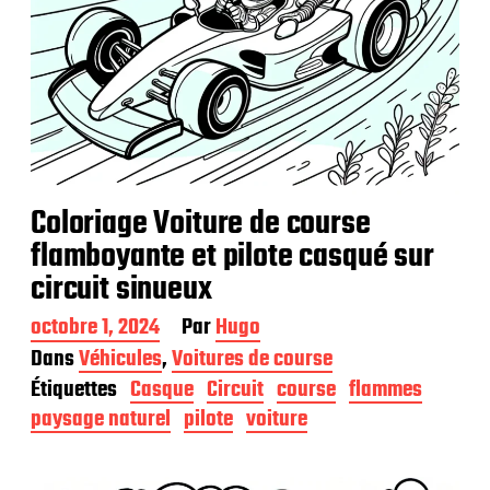
Coloriage Voiture de course
flamboyante et pilote casqué sur
circuit sinueux
D
octobre 1, 2024
Par
Hugo
a
Dans
Véhicules
,
Voitures de course
t
Étiquettes
Casque
Circuit
course
flammes
e
d
paysage naturel
pilote
voiture
e
p
u