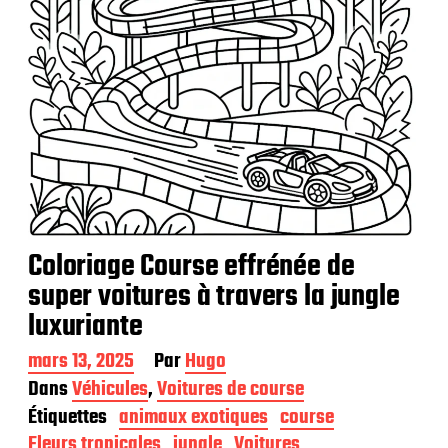
Coloriage Course effrénée de
super voitures à travers la jungle
luxuriante
D
mars 13, 2025
Par
Hugo
a
Dans
Véhicules
,
Voitures de course
t
Étiquettes
animaux exotiques
course
e
d
Fleurs tropicales
jungle
Voitures