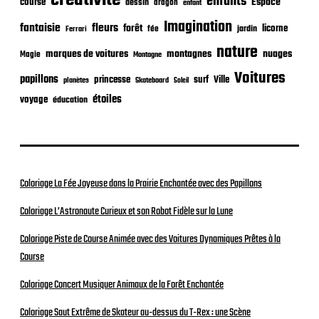
créativité
enfants
Espace
course
dessin
dragon
enfant
Imagination
fantaisie
fleurs
forêt
licorne
jardin
fée
Ferrari
nature
nuages
marques de voitures
montagnes
Magie
Montagne
Voitures
papillons
princesse
surf
Ville
planètes
Skateboard
Soleil
étoiles
voyage
éducation
Coloriage La Fée Joyeuse dans la Prairie Enchantée avec des Papillons
Coloriage L’Astronaute Curieux et son Robot Fidèle sur la Lune
Coloriage Piste de Course Animée avec des Voitures Dynamiques Prêtes à la
Course
Coloriage Concert Musiquer Animaux de la Forêt Enchantée
Coloriage Saut Extrême de Skateur au-dessus du T-Rex : une Scène