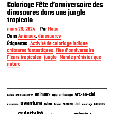
Coloriage Fête d’anniversaire des
dinosaures dans une jungle
tropicale
D
mars 29, 2024
Par
Hugo
a
Dans
Animaux
,
dinosaures
t
Étiquettes
Activité de coloriage ludique
e
d
créatures fantastiques
fête d'anniversaire
e
Fleurs tropicales
jungle
Monde préhistorique
p
nature
u
b
l
i
c
a
animaux
Arc-en-ciel
t
apprentissage
action
activité créative
i
aventure
ciel
avion
o
château
coloriage
couleurs
astronaute
Avions
n