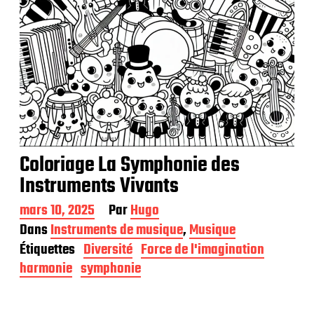
Coloriage La Symphonie des
Instruments Vivants
D
mars 10, 2025
Par
Hugo
a
Dans
Instruments de musique
,
Musique
t
Étiquettes
Diversité
Force de l'imagination
e
d
harmonie
symphonie
e
p
u