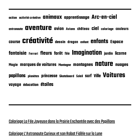
b
l
i
animaux
Arc-en-ciel
apprentissage
action
activité créative
c
aventure
a
ciel
avion
château
coloriage
couleurs
astronaute
Avions
t
créativité
i
enfants
Espace
course
dessin
dragon
enfant
o
Imagination
n
fantaisie
fleurs
forêt
licorne
jardin
fée
Ferrari
nature
nuages
marques de voitures
montagnes
Magie
Montagne
Voitures
papillons
princesse
surf
Ville
planètes
Skateboard
Soleil
étoiles
voyage
éducation
Coloriage La Fée Joyeuse dans la Prairie Enchantée avec des Papillons
Coloriage L’Astronaute Curieux et son Robot Fidèle sur la Lune