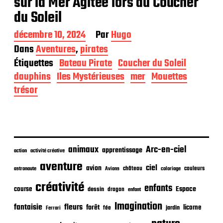
sur la Mer Agitée lors du Coucher
du Soleil
D
décembre 10, 2024
Par
Hugo
a
Dans
Aventures
,
pirates
t
Étiquettes
Bateau Pirate
Coucher du Soleil
e
d
dauphins
Iles Mystérieuses
mer
Mouettes
e
trésor
p
u
b
l
i
c
animaux
Arc-en-ciel
apprentissage
action
activité créative
a
t
aventure
ciel
avion
château
coloriage
couleurs
astronaute
Avions
i
o
créativité
enfants
Espace
course
dessin
dragon
enfant
n
Imagination
fantaisie
fleurs
forêt
licorne
jardin
fée
Ferrari