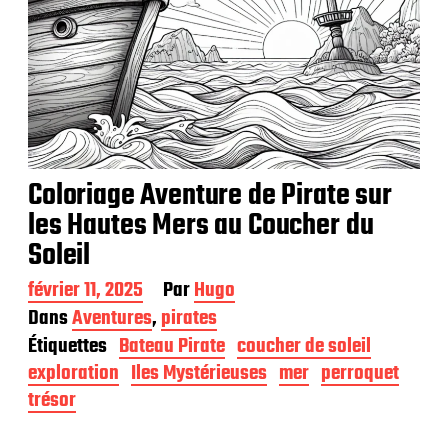
Coloriage Aventure de Pirate sur
les Hautes Mers au Coucher du
Soleil
D
février 11, 2025
Par
Hugo
a
Dans
Aventures
,
pirates
t
Étiquettes
Bateau Pirate
coucher de soleil
e
d
exploration
Iles Mystérieuses
mer
perroquet
e
trésor
p
u