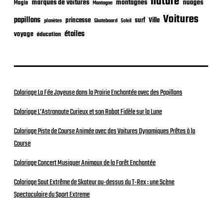
nature
nuages
marques de voitures
montagnes
Magie
Montagne
Voitures
papillons
princesse
surf
Ville
planètes
Skateboard
Soleil
étoiles
voyage
éducation
Coloriage La Fée Joyeuse dans la Prairie Enchantée avec des Papillons
Coloriage L’Astronaute Curieux et son Robot Fidèle sur la Lune
Coloriage Piste de Course Animée avec des Voitures Dynamiques Prêtes à la
Course
Coloriage Concert Musiquer Animaux de la Forêt Enchantée
Coloriage Saut Extrême de Skateur au-dessus du T-Rex : une Scène
Spectaculaire du Sport Extreme