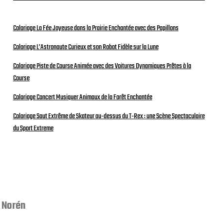
Coloriage La Fée Joyeuse dans la Prairie Enchantée avec des Papillons
Coloriage L’Astronaute Curieux et son Robot Fidèle sur la Lune
Coloriage Piste de Course Animée avec des Voitures Dynamiques Prêtes à la
Course
Coloriage Concert Musiquer Animaux de la Forêt Enchantée
Coloriage Saut Extrême de Skateur au-dessus du T-Rex : une Scène Spectaculaire
du Sport Extreme
 Norén