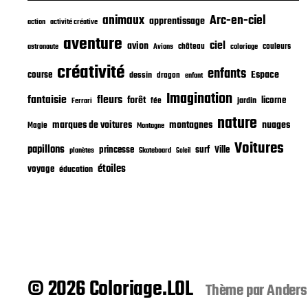
i
animaux
Arc-en-ciel
apprentissage
o
action
activité créative
n
aventure
ciel
avion
château
coloriage
couleurs
astronaute
Avions
créativité
enfants
Espace
course
dessin
dragon
enfant
Imagination
fantaisie
fleurs
forêt
licorne
jardin
fée
Ferrari
nature
nuages
marques de voitures
montagnes
Magie
Montagne
Voitures
papillons
princesse
surf
Ville
planètes
Skateboard
Soleil
étoiles
voyage
éducation
© 2026 Coloriage.LOL
Thème par
Anders