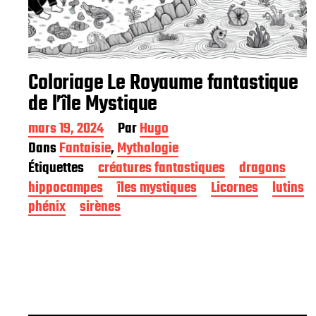
Coloriage Le Royaume fantastique
de l’île Mystique
D
mars 19, 2024
Par
Hugo
a
Dans
Fantaisie
,
Mythologie
t
Étiquettes
créatures fantastiques
dragons
e
d
hippocampes
îles mystiques
Licornes
lutins
e
phénix
sirènes
p
u
b
l
i
c
a
t