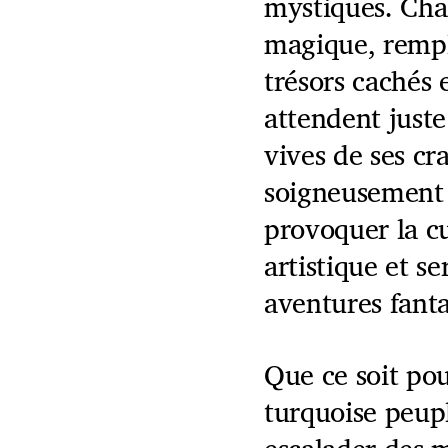
mystiques. Chaq
magique, rempl
trésors cachés e
attendent juste
vives de ses c
soigneusement 
provoquer la cu
artistique et s
aventures fanta
Que ce soit pou
turquoise peup