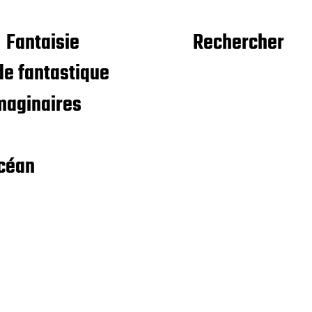
Fantaisie
Rechercher
e fantastique
maginaires
céan