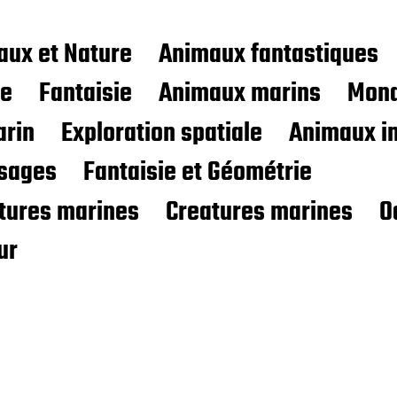
aux et Nature
Animaux fantastiques
ce
Fantaisie
Animaux marins
Mond
rin
Exploration spatiale
Animaux i
sages
Fantaisie et Géométrie
atures marines
Creatures marines
O
ur