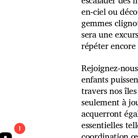
escalader des m
en-ciel ou déco
gemmes clignot
sera une excurs
répéter encore 
Rejoignez-nous
enfants puissen
travers nos île
seulement à jou
acquerront ég
essentielles tel
1
coordination œ