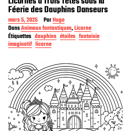
Licornes à Trois Têtes sous la
Féerie des Dauphins Danseurs
D
mars 5, 2025
Par
Hugo
a
Dans
Animaux fantastiques
,
Licorne
t
Étiquettes
dauphins
étoiles
fantaisie
e
d
imaginatif
licorne
e
p
u
b
l
i
c
a
t
i
o
n