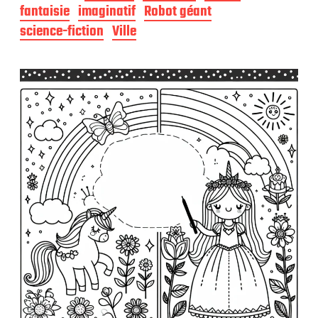
e
fantaisie
imaginatif
Robot géant
p
science-fiction
Ville
u
b
l
i
c
a
t
i
o
n