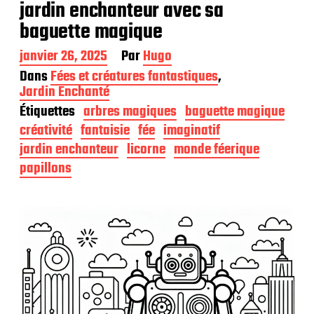
jardin enchanteur avec sa
baguette magique
D
janvier 26, 2025
Par
Hugo
a
Dans
Fées et créatures fantastiques
,
t
Jardin Enchanté
e
Étiquettes
arbres magiques
baguette magique
d
e
créativité
fantaisie
fée
imaginatif
p
jardin enchanteur
licorne
monde féerique
u
b
papillons
l
i
c
a
t
i
o
n