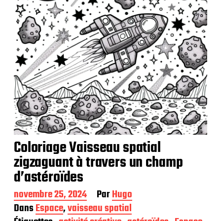
t
i
o
n
Coloriage Vaisseau spatial
zigzaguant à travers un champ
d’astéroïdes
D
novembre 25, 2024
Par
Hugo
a
Dans
Espace
,
vaisseau spatial
t