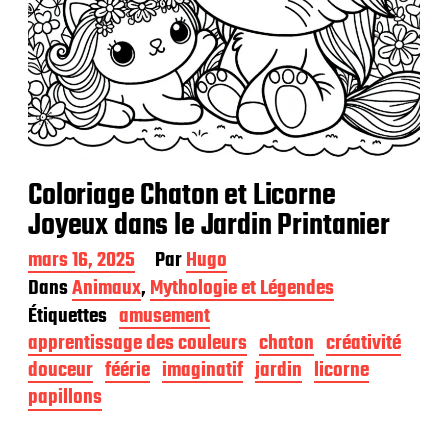
Coloriage Chaton et Licorne
Joyeux dans le Jardin Printanier
D
mars 16, 2025
Par
Hugo
a
Dans
Animaux
,
Mythologie et Légendes
t
Étiquettes
amusement
e
d
apprentissage des couleurs
chaton
créativité
e
douceur
féérie
imaginatif
jardin
licorne
p
papillons
u
b
l