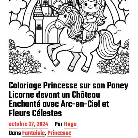
n
Coloriage Princesse sur son Poney
Licorne devant un Château
Enchanté avec Arc-en-Ciel et
Fleurs Célestes
D
octobre 27, 2024
Par
Hugo
a
Dans
Fantaisie
,
Princesse
t