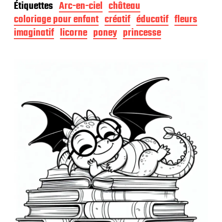
Étiquettes
Arc-en-ciel
château
e
d
coloriage pour enfant
créatif
éducatif
fleurs
e
imaginatif
licorne
poney
princesse
p
u
b
l
i
c
a
t
i
o
n