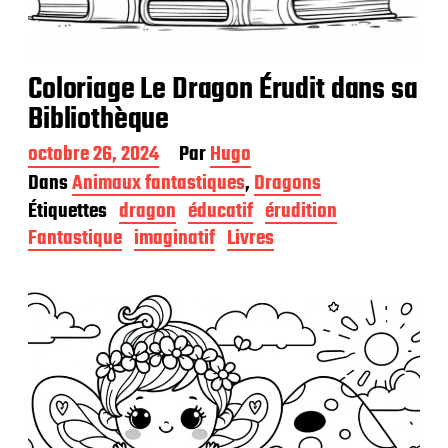
Coloriage Le Dragon Érudit dans sa
Bibliothèque
D
octobre 26, 2024
Par
Hugo
a
Dans
Animaux fantastiques
,
Dragons
t
Étiquettes
dragon
éducatif
érudition
e
d
Fantastique
imaginatif
Livres
e
p
u
b
l
i
c
a
t
i