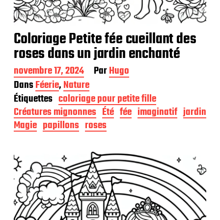
Coloriage Petite fée cueillant des
roses dans un jardin enchanté
D
novembre 17, 2024
Par
Hugo
a
Dans
Féerie
,
Nature
t
Étiquettes
coloriage pour petite fille
e
d
Créatures mignonnes
Été
fée
imaginatif
jardin
e
Magie
papillons
roses
p
u
b
l
i
c
a
t
i
o