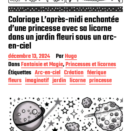
Coloriage L’après-midi enchantée
d’une princesse avec sa licorne
dans un jardin fleuri sous un arc-
en-ciel
D
décembre 13, 2024
Par
Hugo
a
Dans
Fantaisie et Magie
,
Princesses et licornes
t
Étiquettes
Arc-en-ciel
Création
féerique
e
d
fleurs
imaginatif
jardin
licorne
princesse
e
p
u
b
l
i
c
a