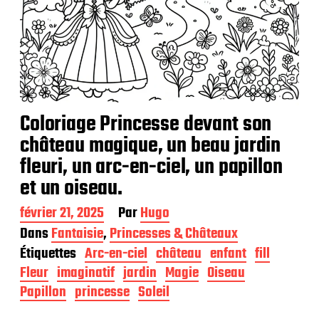
Coloriage Princesse devant son
château magique, un beau jardin
fleuri, un arc-en-ciel, un papillon
et un oiseau.
D
février 21, 2025
Par
Hugo
a
Dans
Fantaisie
,
Princesses & Châteaux
t
Étiquettes
Arc-en-ciel
château
enfant
fill
e
d
Fleur
imaginatif
jardin
Magie
Oiseau
e
Papillon
princesse
Soleil
p
u