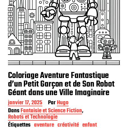
Coloriage Aventure Fantastique
d’un Petit Garçon et de Son Robot
Géant dans une Ville Imaginaire
D
janvier 17, 2025
Par
Hugo
a
Dans
Fantaisie et Science Fiction
,
t
Robots et Technologie
e
Étiquettes
aventure
créativité
enfant
d