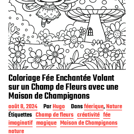
o
n
Coloriage Fée Enchantée Volant
sur un Champ de Fleurs avec une
Maison de Champignons
D
août 8, 2024
Par
Hugo
Dans
féerique
,
Nature
a
Étiquettes
Champ de fleurs
créativité
fée
t
imaginatif
magique
Maison de Champignons
e
d
nature