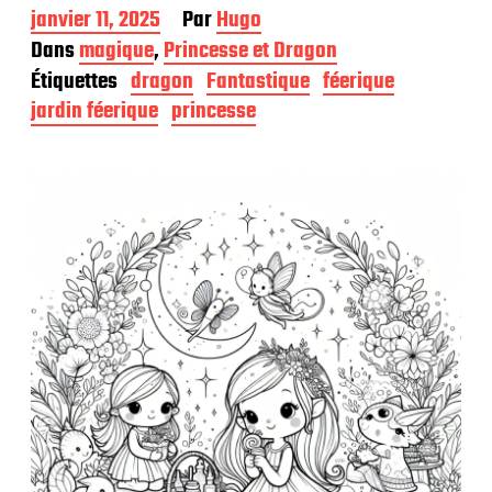
D
janvier 11, 2025
Par
Hugo
a
Dans
magique
,
Princesse et Dragon
t
Étiquettes
dragon
Fantastique
féerique
e
d
jardin féerique
princesse
e
p
u
b
l
i
c
a
t
i
o
n