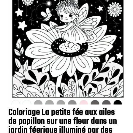
t
i
o
n
Coloriage La petite fée aux ailes
de papillon sur une fleur dans un
jardin féerique illuminé par des