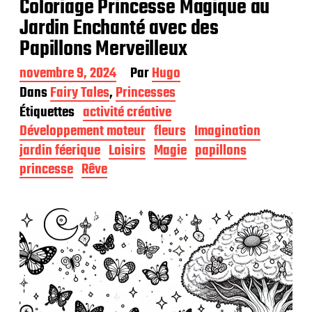
Coloriage Princesse Magique au
Jardin Enchanté avec des
Papillons Merveilleux
D
novembre 9, 2024
Par
Hugo
a
Dans
Fairy Tales
,
Princesses
t
Étiquettes
activité créative
e
d
Développement moteur
fleurs
Imagination
e
jardin féerique
Loisirs
Magie
papillons
p
princesse
Rêve
u
b
l
i
c
a
t
i
o
n