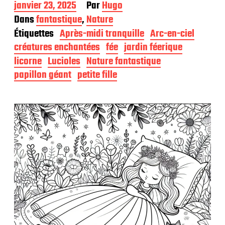
D
janvier 23, 2025
Par
Hugo
a
Dans
fantastique
,
Nature
t
Étiquettes
Après-midi tranquille
Arc-en-ciel
e
d
créatures enchantées
fée
jardin féerique
e
licorne
Lucioles
Nature fantastique
p
papillon géant
petite fille
u
b
l
i
c
a
t
i
o
n