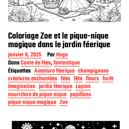
Coloriage Zoe et le pique-nique
magique dans le jardin féerique
D
janvier 6, 2025
Par
Hugo
a
Dans
Conte de fées
,
fantastique
t
Étiquettes
Aventure féerique
champignons
e
d
créatures enchantées
fées
fête
fleurs
forêt
e
Imagination
jardin féerique
Lapins
p
nourriture de pique-nique
papillons
u
b
pique-nique magique
Zoe
l
i
c
a