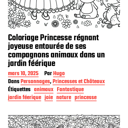
Coloriage Princesse régnant
joyeuse entourée de ses
compagnons animaux dans un
jardin féérique
D
mars 10, 2025
Par
Hugo
a
Dans
Personnages
,
Princesses et Châteaux
t
Étiquettes
animaux
Fantastique
e
d
jardin féerique
joie
nature
princesse
e
p
u
b
l