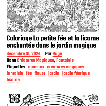
Coloriage La petite fée et la licorne
enchantée dans le jardin magique
D
décembre 31, 2024
Par
Hugo
a
Dans
Créatures Magiques
,
Fantaisie
t
Étiquettes
animaux
créatures magiques
e
d
fantaisie
fée
fleurs
jardin
jardin féerique
e
licorne
p
u
b
l
i
c