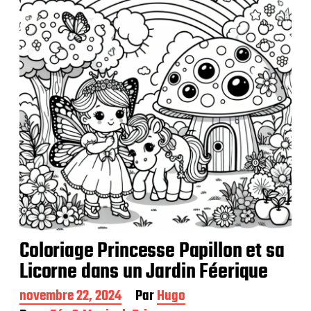
a
t
i
o
n
Coloriage Princesse Papillon et sa
Licorne dans un Jardin Féerique
D
novembre 22, 2024
Par
Hugo
a