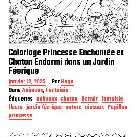
Coloriage Princesse Enchantée et
Chaton Endormi dans un Jardin
Féerique
D
janvier 12, 2025
Par
Hugo
a
Dans
Animaux
,
Fantaisie
t
Étiquettes
animaux
chaton
Dormir
fantaisie
e
d
fleurs
jardin féerique
nature
oiseaux
Papillon
e
princesse
p
u
b
l