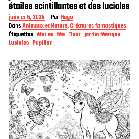
étoiles scintillantes et des lucioles
D
janvier 5, 2025
Par
Hugo
a
Dans
Animaux et Nature
,
Créatures fantastiques
t
Étiquettes
étoiles
fée
Fleur
jardin féerique
e
d
Lucioles
Papillon
e
p
u
b
l
i
c
a
t
i
o
n