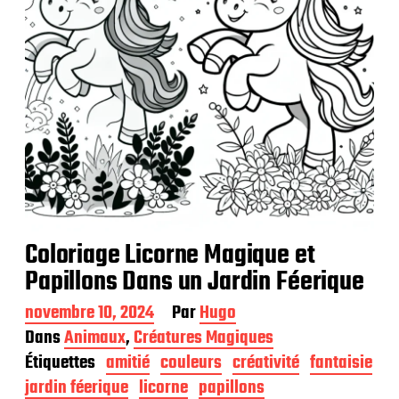
i
o
n
Coloriage Licorne Magique et
Papillons Dans un Jardin Féerique
D
novembre 10, 2024
Par
Hugo
a
Dans
Animaux
,
Créatures Magiques
t
Étiquettes
amitié
couleurs
créativité
fantaisie
e
d
jardin féerique
licorne
papillons