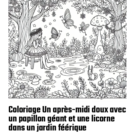
i
c
a
t
i
o
n
Coloriage Un après-midi doux avec
un papillon géant et une licorne
dans un jardin féérique