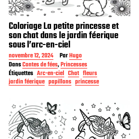
Coloriage La petite princesse et
son chat dans le jardin féerique
sous l’arc-en-ciel
D
novembre 12, 2024
Par
Hugo
a
Dans
Contes de fées
,
Princesses
t
Étiquettes
Arc-en-ciel
Chat
fleurs
e
d
jardin féerique
papillons
princesse
e
p
u
b
l
i
c
a
t