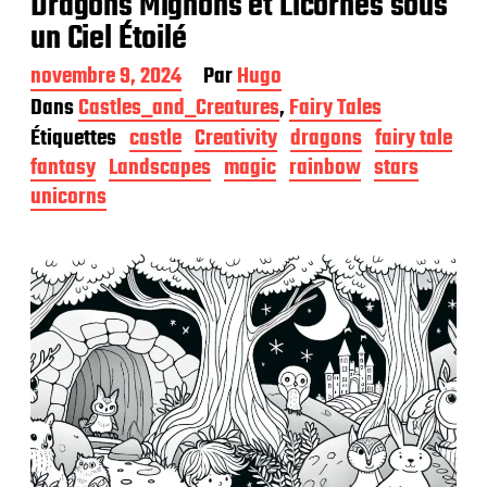
Dragons Mignons et Licornes sous
un Ciel Étoilé
D
novembre 9, 2024
Par
Hugo
a
Dans
Castles_and_Creatures
,
Fairy Tales
t
Étiquettes
castle
Creativity
dragons
fairy tale
e
d
fantasy
Landscapes
magic
rainbow
stars
e
unicorns
p
u
b
l
i
c
a
t
i
o
n