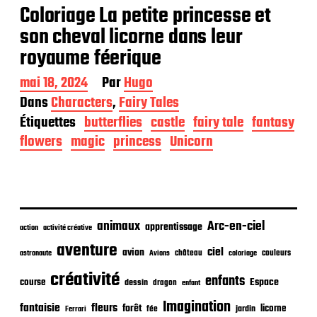
Coloriage La petite princesse et
son cheval licorne dans leur
royaume féerique
D
mai 18, 2024
Par
Hugo
a
Dans
Characters
,
Fairy Tales
t
Étiquettes
butterflies
castle
fairy tale
fantasy
e
d
flowers
magic
princess
Unicorn
e
p
u
b
l
i
animaux
Arc-en-ciel
apprentissage
action
activité créative
c
aventure
a
ciel
avion
château
coloriage
couleurs
astronaute
Avions
t
créativité
i
enfants
Espace
course
dessin
dragon
enfant
o
Imagination
n
fantaisie
fleurs
forêt
licorne
jardin
fée
Ferrari