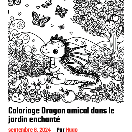
l
i
c
a
t
i
o
n
Coloriage Dragon amical dans le
jardin enchanté
D
septembre 8, 2024
Par
Hugo