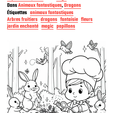
a
Dans
Animaux fantastiques
,
Dragons
t
Étiquettes
animaux fantastiques
e
d
Arbres fruitiers
dragons
fantaisie
fleurs
e
jardin enchanté
magic
papillons
p
u
b
l
i
c
a
t
i
o
n