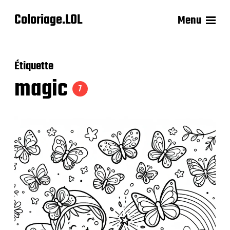
Coloriage.LOL
Menu
Étiquette
magic
7