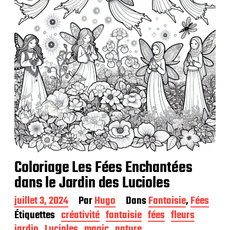
t
i
o
n
Coloriage Les Fées Enchantées
dans le Jardin des Lucioles
D
juillet 3, 2024
Par
Hugo
Dans
Fantaisie
,
Fées
a
Étiquettes
créativité
fantaisie
fées
fleurs
t
jardin
Lucioles
magic
nature