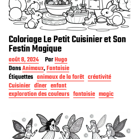
Coloriage Le Petit Cuisinier et Son
Festin Magique
D
août 8, 2024
Par
Hugo
a
Dans
Animaux
,
Fantaisie
t
Étiquettes
animaux de la forêt
créativité
e
d
Cuisinier
dîner
enfant
e
exploration des couleurs
fantaisie
magic
p
u
b
l
i
c
a