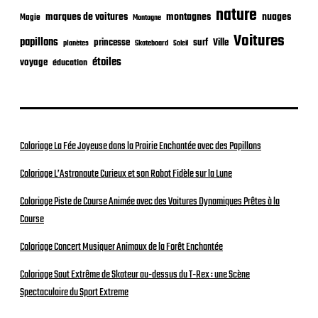
nature
nuages
marques de voitures
montagnes
Magie
Montagne
Voitures
papillons
princesse
surf
Ville
planètes
Skateboard
Soleil
étoiles
voyage
éducation
Coloriage La Fée Joyeuse dans la Prairie Enchantée avec des Papillons
Coloriage L’Astronaute Curieux et son Robot Fidèle sur la Lune
Coloriage Piste de Course Animée avec des Voitures Dynamiques Prêtes à la
Course
Coloriage Concert Musiquer Animaux de la Forêt Enchantée
Coloriage Saut Extrême de Skateur au-dessus du T-Rex : une Scène
Spectaculaire du Sport Extreme