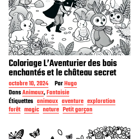
Coloriage L’Aventurier des bois
enchantés et le château secret
D
octobre 10, 2024
Par
Hugo
a
Dans
Animaux
,
Fantaisie
t
Étiquettes
animaux
aventure
exploration
e
d
forêt
magic
nature
Petit garçon
e
p
u
b