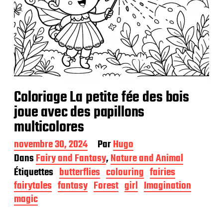
Coloriage La petite fée des bois
joue avec des papillons
multicolores
D
novembre 30, 2024
Par
Hugo
a
Dans
Fairy and Fantasy
,
Nature and Animal
t
Étiquettes
butterflies
colouring
fairies
e
d
fairytales
fantasy
Forest
girl
Imagination
e
magic
p
u