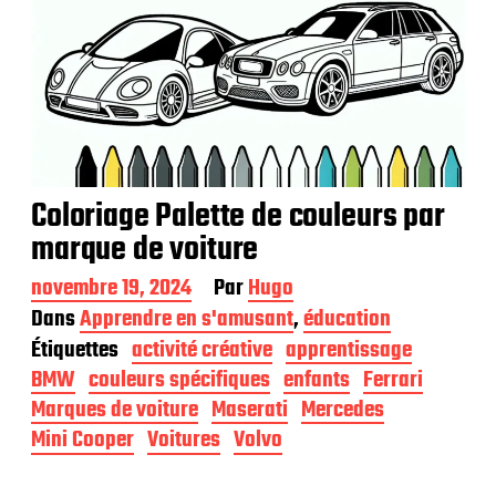
Coloriage Palette de couleurs par
marque de voiture
D
novembre 19, 2024
Par
Hugo
a
Dans
Apprendre en s'amusant
,
éducation
t
Étiquettes
activité créative
apprentissage
e
d
BMW
couleurs spécifiques
enfants
Ferrari
e
Marques de voiture
Maserati
Mercedes
p
Mini Cooper
Voitures
Volvo
u
b
l