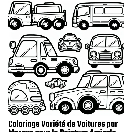
i
c
a
t
i
o
n
Coloriage Variété de Voitures par