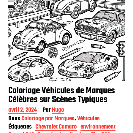
Coloriage Véhicules de Marques
Célèbres sur Scènes Typiques
D
avril 2, 2024
Par
Hugo
a
Dans
Coloriage par Marques
,
Véhicules
t
Étiquettes
Chevrolet Camaro
environnement
e