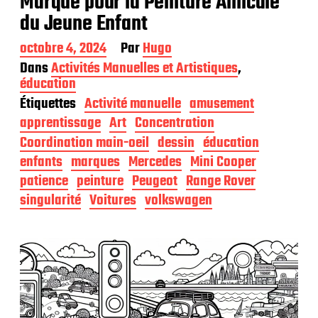
Marque pour la Peinture Amicale
du Jeune Enfant
D
octobre 4, 2024
Par
Hugo
a
Dans
Activités Manuelles et Artistiques
,
t
éducation
e
Étiquettes
Activité manuelle
amusement
d
e
apprentissage
Art
Concentration
p
Coordination main-oeil
dessin
éducation
u
b
enfants
marques
Mercedes
Mini Cooper
l
patience
peinture
Peugeot
Range Rover
i
singularité
Voitures
volkswagen
c
a
t
i
o
n