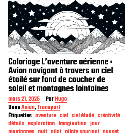
Coloriage L’aventure aérienne :
Avion navigant à travers un ciel
étoilé sur fond de coucher de
soleil et montagnes lointaines
D
mars 21, 2025
Par
Hugo
a
Dans
Avion
,
Transport
t
Étiquettes
aventure
ciel
ciel étoilé
créativité
e
d
détails
exploration
Imagination
jour
e
montagnes
nuit
pilot
pilote souriant
sunset