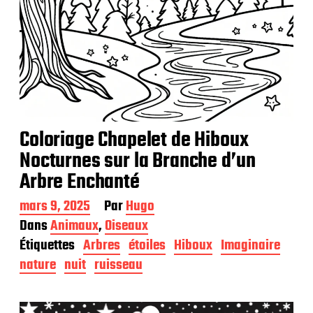
Coloriage Chapelet de Hiboux
Nocturnes sur la Branche d’un
Arbre Enchanté
D
mars 9, 2025
Par
Hugo
a
Dans
Animaux
,
Oiseaux
t
Étiquettes
Arbres
étoiles
Hiboux
Imaginaire
e
d
nature
nuit
ruisseau
e
p
u