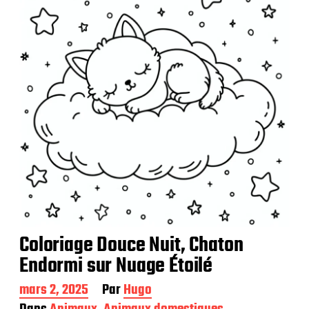
i
c
a
t
i
o
n
Coloriage Douce Nuit, Chaton
Endormi sur Nuage Étoilé
D
mars 2, 2025
Par
Hugo
a