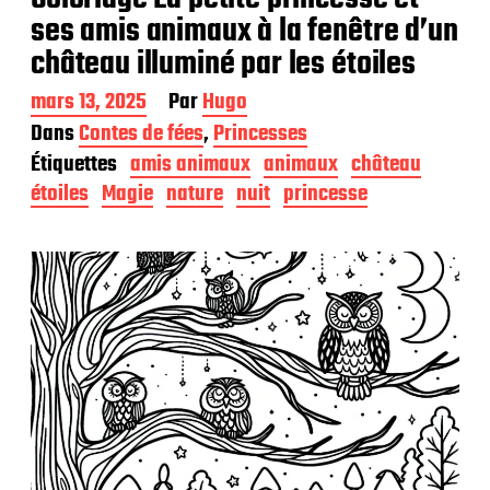
ses amis animaux à la fenêtre d’un
château illuminé par les étoiles
D
mars 13, 2025
Par
Hugo
a
Dans
Contes de fées
,
Princesses
t
Étiquettes
amis animaux
animaux
château
e
d
étoiles
Magie
nature
nuit
princesse
e
p
u
b
l
i
c
a
t
i
o
n