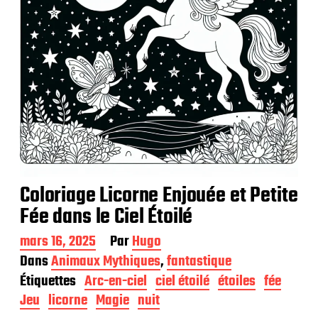
n
Coloriage Licorne Enjouée et Petite
Fée dans le Ciel Étoilé
D
mars 16, 2025
Par
Hugo
a
Dans
Animaux Mythiques
,
fantastique
t
Étiquettes
Arc-en-ciel
ciel étoilé
étoiles
fée
e
d
Jeu
licorne
Magie
nuit
e