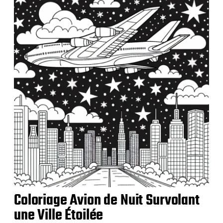
b
l
i
c
a
t
i
o
n
Coloriage Avion de Nuit Survolant
une Ville Étoilée