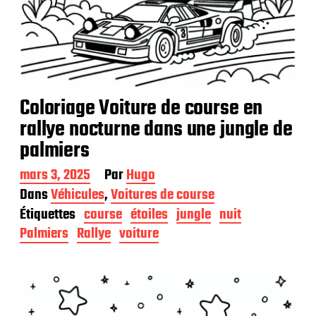
Coloriage Voiture de course en
rallye nocturne dans une jungle de
palmiers
D
mars 3, 2025
Par
Hugo
a
Dans
Véhicules
,
Voitures de course
t
Étiquettes
course
étoiles
jungle
nuit
e
d
Palmiers
Rallye
voiture
e
p
u
b
l