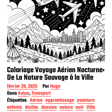
i
o
n
Coloriage Voyage Aérien Nocturne:
De La Nature Sauvage à la Ville
D
février 28, 2025
Par
Hugo
a
Dans
Avion
,
Transport
t
Étiquettes
Aérien
apprentissage
aventure
e
d
enfants
étoiles
évasion
nature
nuit
Ville
e