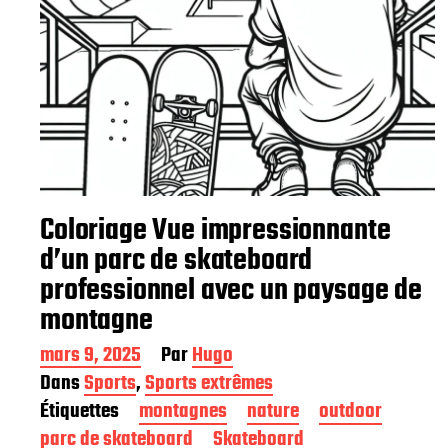
Coloriage Vue impressionnante
d’un parc de skateboard
professionnel avec un paysage de
montagne
D
mars 9, 2025
Par
Hugo
a
Dans
Sports
,
Sports extrêmes
t
Étiquettes
montagnes
nature
outdoor
e
d
parc de skateboard
Skateboard