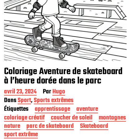
Coloriage Aventure de skateboard
à l’heure dorée dans le parc
D
avril 23, 2024
Par
Hugo
a
Dans
Sport
,
Sports extrêmes
t
Étiquettes
apprentissage
aventure
e
d
coloriage créatif
coucher de soleil
montagnes
e
nature
parc de skateboard
Skateboard
p
sport extrême
u