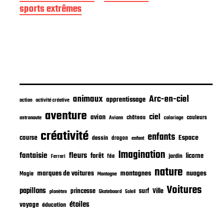
e
sports extrêmes
p
u
b
l
i
c
a
t
i
animaux
Arc-en-ciel
apprentissage
o
action
activité créative
n
aventure
ciel
avion
château
coloriage
couleurs
astronaute
Avions
créativité
enfants
Espace
course
dessin
dragon
enfant
Imagination
fantaisie
fleurs
forêt
licorne
jardin
fée
Ferrari
nature
nuages
marques de voitures
montagnes
Magie
Montagne
Voitures
papillons
princesse
surf
Ville
planètes
Skateboard
Soleil
étoiles
voyage
éducation