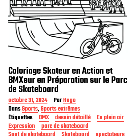
Coloriage Skateur en Action et
BMXeur en Préparation sur le Parc
de Skateboard
D
octobre 31, 2024
Par
Hugo
a
Dans
Sports
,
Sports extrêmes
t
Étiquettes
BMX
dessin détaillé
En plein air
e
d
Expression
parc de skateboard
e
Saut de skateboard
Skateboard
spectateurs
p