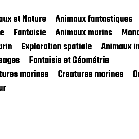
aux et Nature
Animaux fantastiques
ce
Fantaisie
Animaux marins
Mond
rin
Exploration spatiale
Animaux i
sages
Fantaisie et Géométrie
atures marines
Creatures marines
O
ur