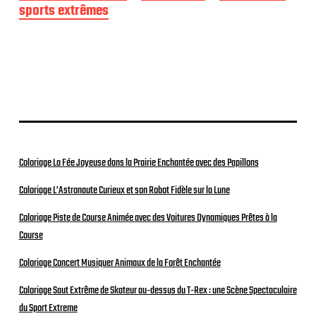
sports extrêmes
u
b
l
i
c
a
t
i
o
n
Coloriage La Fée Joyeuse dans la Prairie Enchantée avec des Papillons
Coloriage L’Astronaute Curieux et son Robot Fidèle sur la Lune
Coloriage Piste de Course Animée avec des Voitures Dynamiques Prêtes à la
Course
Coloriage Concert Musiquer Animaux de la Forêt Enchantée
Coloriage Saut Extrême de Skateur au-dessus du T-Rex : une Scène Spectaculaire
du Sport Extreme